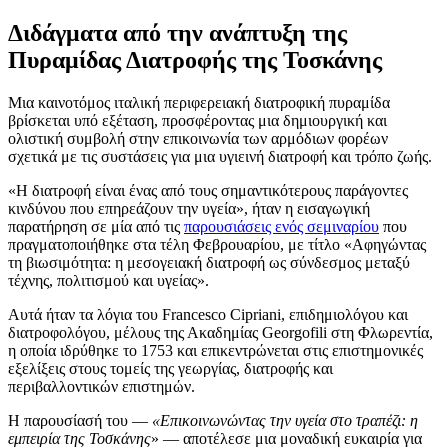
Διδάγματα από την ανάπτυξη της
Πυραμίδας Διατροφής της Τοσκάνης
Μια καινοτόμος ιταλική περιφερειακή διατροφική πυραμίδα
βρίσκεται υπό εξέταση, προσφέροντας μια δημιουργική και
ολιστική συμβολή στην επικοινωνία των αρμόδιων φορέων
σχετικά με τις συστάσεις για μια υγιεινή διατροφή και τρόπο ζωής.
«
Η διατροφή είναι ένας από τους σημαντικότερους παράγοντες
κινδύνου που επηρεάζουν την υγεία», ήταν η εισαγωγική
παρατήρηση σε μία από τις
παρουσιάσεις ενός σεμιναρίου
που
πραγματοποιήθηκε στα τέλη Φεβρουαρίου, με τίτλο
«
Αφηγώντας
τη βιωσιμότητα: η μεσογειακή διατροφή ως σύνδεσμος μεταξύ
τέχνης, πολιτισμού και υγείας».
Αυτά ήταν τα λόγια του Francesco Cipriani, επιδημιολόγου και
διατροφολόγου, μέλους της Ακαδημίας Georgofili στη Φλωρεντία,
η οποία ιδρύθηκε το 1753 και επικεντρώνεται στις επιστημονικές
εξελίξεις στους τομείς της γεωργίας, διατροφής και
περιβαλλοντικών επιστημών.
Η παρουσίασή του —
«Επικοινωνώντας την υγεία στο τραπέζι: η
εμπειρία της Τοσκάνης
» — αποτέλεσε μια μοναδική ευκαιρία για