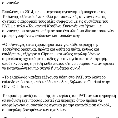
συνταγών.
Επιπλέον, το 2014, η περιφερειακή υγειονομική υπηρεσία της
Τοσκάνης εξέδωσε ένα βιβλίο με τοσκανικές συνταγές και τις
σχετικές διατροφικές τους αξίες σύμφωνα με τις συστάσεις του
PAT, με τίτλο
«Τοσκανική Κουζίνα, Συνταγές και Υγεία»
, με
συνταγές που συγκεντρώθηκαν από ένα πλούσιο δίκτυο τοσκανών
εμπειρογνωμόνων, ενώσεων και τοπικών σεφ.
«
Οι συνταγές είναι χαρακτηριστικές για κάθε περιοχή της
Τοσκάνης: ορεκτικά, πρώτα και δεύτερα πιάτα, καθώς και
επιδόρπια», εξήγησε ο Cipriani, και
«
ό
λες περιλαμβάνουν
σημειώσεις σχετικά με τις αξίες για την υγεία και τη διατροφή,
υποδεικνύοντας τη θέση κάθε πιάτου στην πυραμίδα και αν πρέπει
να καταναλώνεται πιο συχνά ή λιγότερο συχνά».
«
Το ελαιόλαδο κατέχει εξέχουσα θέση στο PAT, στο δεύτερο
επίπεδο από κάτω, από τα έξι επίπεδα», δήλωσε ο Cipriani στην
Olive Oil Times.
Το κρασί εμφανίζεται επίσης στις αφίσες του PAT, αν και η γραφική
απεικόνιση έχει προσαρμοστεί για περιοχές όπου πρέπει να
αποφεύγονται οι συστάσεις σχετικά με την κατανάλωση αλκοόλ,
συμπεριλαμβανομένων των σχολείων.