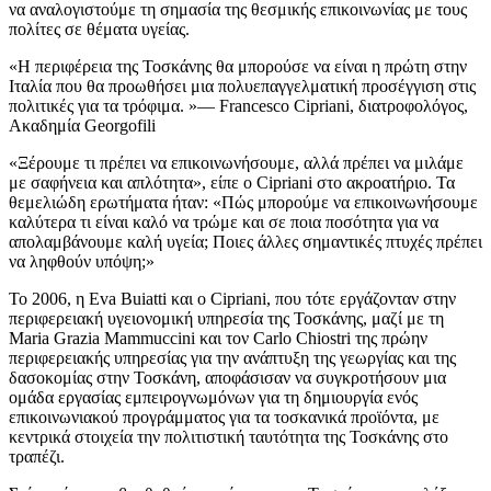
να αναλογιστούμε τη σημασία της θεσμικής επικοινωνίας με τους
πολίτες σε θέματα υγείας.
Η περιφέρεια της Τοσκάνης θα μπορούσε να είναι η πρώτη στην
Ιταλία που θα προωθήσει μια πολυεπαγγελματική προσέγγιση στις
πολιτικές για τα τρόφιμα.
— Francesco Cipriani, διατροφολόγος,
Ακαδημία Georgofili
«Ξέρουμε τι πρέπει να επικοινωνήσουμε, αλλά πρέπει να μιλάμε
με σαφήνεια και απλότητα», είπε ο Cipriani στο ακροατήριο. Τα
θεμελιώδη ερωτήματα ήταν:
«Πώς μπορούμε να επικοινωνήσουμε
καλύτερα τι είναι καλό να τρώμε και σε ποια ποσότητα για να
απολαμβάνουμε καλή υγεία; Ποιες άλλες σημαντικές πτυχές πρέπει
να ληφθούν υπόψη;»
Το 2006, η Eva Buiatti και ο Cipriani, που τότε εργάζονταν στην
περιφερειακή υγειονομική υπηρεσία της Τοσκάνης, μαζί με τη
Maria Grazia Mammuccini και τον Carlo Chiostri της πρώην
περιφερειακής υπηρεσίας για την ανάπτυξη της γεωργίας και της
δασοκομίας στην Τοσκάνη, αποφάσισαν να συγκροτήσουν μια
ομάδα εργασίας εμπειρογνωμόνων για τη δημιουργία ενός
επικοινωνιακού προγράμματος για τα τοσκανικά προϊόντα, με
κεντρικά στοιχεία την πολιτιστική ταυτότητα της Τοσκάνης στο
τραπέζι.