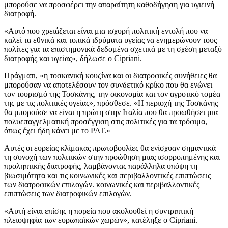
μπορούσε να προσφέρει την απαραίτητη καθοδήγηση για υγιεινή
διατροφή.
«
Αυτό που χρειάζεται είναι μια ισχυρή πολιτική εντολή που να
καλεί τα εθνικά και τοπικά ιδρύματα υγείας να ενημερώνουν τους
πολίτες για τα επιστημονικά δεδομένα σχετικά με τη σχέση μεταξύ
διατροφής και υγείας», δήλωσε ο Cipriani.
Πράγματι,
«η τοσκανική κουζίνα και οι διατροφικές συνήθειες θα
μπορούσαν να αποτελέσουν τον συνδετικό κρίκο που θα ενώνει
τον τουρισμό της Τοσκάνης, την οικονομία και τον αγροτικό τομέα
της με τις πολιτικές υγείας», πρόσθεσε.
«
Η περιοχή της Τοσκάνης
θα μπορούσε να είναι η πρώτη στην Ιταλία που θα προωθήσει μια
πολυεπαγγελματική προσέγγιση στις πολιτικές για τα τρόφιμα,
όπως έχει ήδη κάνει με το PAT.»
Αυτές οι ευρείας κλίμακας πρωτοβουλίες θα ενίσχυαν σημαντικά
τη συνοχή των πολιτικών στην προώθηση μιας ισορροπημένης και
προληπτικής διατροφής, λαμβάνοντας παράλληλα υπόψη τη
βιωσιμότητα και τις κοινωνικές και περιβαλλοντικές επιπτώσεις
των διατροφικών επιλογών. κοινωνικές και περιβαλλοντικές
επιπτώσεις των διατροφικών επιλογών.
«
Αυτή είναι επίσης η πορεία που ακολουθεί η συντριπτική
πλειοψηφία των ευρωπαϊκών χωρών», κατέληξε ο Cipriani.