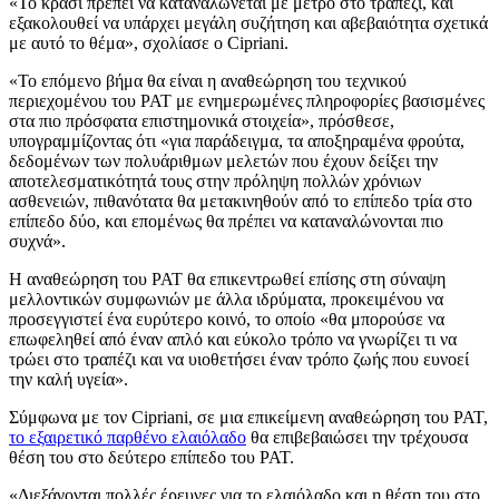
«
Το κρασί πρέπει να καταναλώνεται με μέτρο στο τραπέζι, και
εξακολουθεί να υπάρχει μεγάλη συζήτηση και αβεβαιότητα σχετικά
με αυτό το θέμα», σχολίασε ο Cipriani.
«
Το επόμενο βήμα θα είναι η αναθεώρηση του τεχνικού
περιεχομένου του PAT με ενημερωμένες πληροφορίες βασισμένες
στα πιο πρόσφατα επιστημονικά στοιχεία», πρόσθεσε,
υπογραμμίζοντας ότι
«για παράδειγμα, τα αποξηραμένα φρούτα,
δεδομένων των πολυάριθμων μελετών που έχουν δείξει την
αποτελεσματικότητά τους στην πρόληψη πολλών χρόνιων
ασθενειών, πιθανότατα θα μετακινηθούν από το επίπεδο τρία στο
επίπεδο δύο, και επομένως θα πρέπει να καταναλώνονται πιο
συχνά».
Η αναθεώρηση του PAT θα επικεντρωθεί επίσης στη σύναψη
μελλοντικών συμφωνιών με άλλα ιδρύματα, προκειμένου να
προσεγγιστεί ένα ευρύτερο κοινό, το οποίο
«θα
μπορούσε
να
επωφεληθεί από έναν απλό και εύκολο τρόπο να γνωρίζει τι να
τρώει στο τραπέζι και να υιοθετήσει έναν τρόπο ζωής που ευνοεί
την καλή υγεία».
Σύμφωνα με τον Cipriani, σε μια επικείμενη αναθεώρηση του PAT,
το εξαιρετικό παρθένο ελαιόλαδο
θα επιβεβαιώσει την τρέχουσα
θέση του στο δεύτερο επίπεδο του PAT.
«Διεξάγονται πολλές έρευνες για το ελαιόλαδο και η θέση του στο