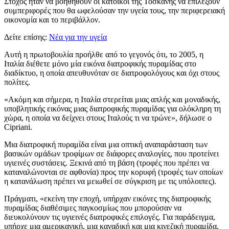
Στόχος ήταν να βοηθηθούν οι κάτοικοι της Τοσκάνης να επιλέξουν
συμπεριφορές που θα ωφελούσαν την υγεία τους, την περιφερειακή
οικονομία και το περιβάλλον.
Δείτε επίσης:
Νέα για την υγεία
Αυτή η πρωτοβουλία προήλθε από το γεγονός ότι, το 2005, η
Ιταλία διέθετε μόνο μία εικόνα διατροφικής πυραμίδας στο
διαδίκτυο, η οποία απευθυνόταν σε διατροφολόγους και όχι στους
πολίτες.
«
Ακόμη
και
σήμερα, η Ιταλία στερείται μιας απλής και μοναδικής,
υποβλητικής εικόνας μιας διατροφικής πυραμίδας για ολόκληρη τη
χώρα, η οποία να δείχνει στους Ιταλούς τι να τρώνε», δήλωσε ο
Cipriani.
Μια διατροφική πυραμίδα είναι μια οπτική αναπαράσταση των
βασικών ομάδων τροφίμων σε διάφορες αναλογίες, που προτείνει
υγιεινές συστάσεις. Ξεκινά από τη βάση (τροφές που πρέπει να
καταναλώνονται σε αφθονία) προς την κορυφή (τροφές των οποίων
η κατανάλωση πρέπει να μειωθεί σε σύγκριση με τις υπόλοιπες).
Πράγματι,
«εκείνη την εποχή, υπήρχαν εικόνες της διατροφικής
πυραμίδας διαθέσιμες παγκοσμίως που μπορούσαν να
διευκολύνουν τις υγιεινές διατροφικές επιλογές. Για παράδειγμα,
υπήρχε μια αμερικανική, μια καναδική και μια κινεζική πυραμίδα,