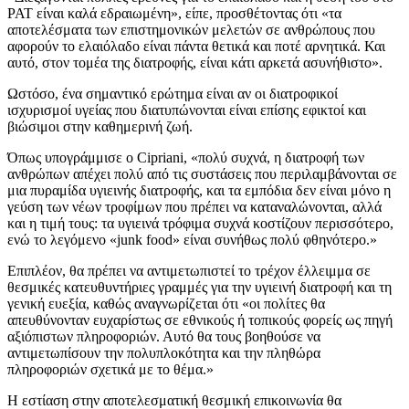
PAT είναι καλά εδραιωμένη», είπε, προσθέτοντας ότι
«τα
αποτελέσματα των επιστημονικών μελετών σε ανθρώπους που
αφορούν το ελαιόλαδο είναι πάντα θετικά και ποτέ αρνητικά. Και
αυτό, στον τομέα της διατροφής, είναι κάτι αρκετά ασυνήθιστο».
Ωστόσο, ένα σημαντικό ερώτημα είναι αν οι διατροφικοί
ισχυρισμοί υγείας που διατυπώνονται είναι επίσης εφικτοί και
βιώσιμοι στην καθημερινή ζωή.
Όπως υπογράμμισε ο Cipriani,
«πολύ συχνά, η διατροφή των
ανθρώπων απέχει πολύ από τις συστάσεις που περιλαμβάνονται σε
μια πυραμίδα υγιεινής διατροφής, και τα εμπόδια δεν είναι μόνο η
γεύση των νέων τροφίμων που πρέπει να καταναλώνονται, αλλά
και η τιμή τους: τα υγιεινά τρόφιμα συχνά κοστίζουν περισσότερο,
ενώ το λεγόμενο «junk food» είναι συνήθως πολύ φθηνότερο.»
Επιπλέον, θα πρέπει να αντιμετωπιστεί το τρέχον έλλειμμα σε
θεσμικές κατευθυντήριες γραμμές για την υγιεινή διατροφή και τη
γενική ευεξία, καθώς αναγνωρίζεται ότι
«οι πολίτες θα
απευθύνονταν ευχαρίστως σε εθνικούς ή τοπικούς φορείς ως πηγή
αξιόπιστων πληροφοριών. Αυτό θα τους βοηθούσε να
αντιμετωπίσουν την πολυπλοκότητα και την πληθώρα
πληροφοριών σχετικά με το θέμα.»
Η εστίαση στην αποτελεσματική θεσμική επικοινωνία θα