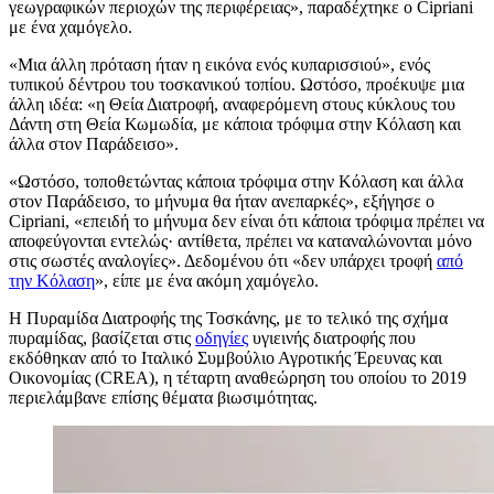
γεωγραφικών περιοχών της περιφέρειας», παραδέχτηκε ο Cipriani
με ένα χαμόγελο.
«
Μια άλλη πρόταση ήταν η εικόνα ενός κυπαρισσιού», ενός
τυπικού δέντρου του τοσκανικού τοπίου. Ωστόσο, προέκυψε μια
άλλη ιδέα:
«
η Θεία Διατροφή, αναφερόμενη στους κύκλους του
Δάντη στη Θεία Κωμωδία, με κάποια τρόφιμα στην Κόλαση και
άλλα στον Παράδεισο».
«
Ωστόσο, τοποθετώντας κάποια τρόφιμα στην Κόλαση και άλλα
στον Παράδεισο, το μήνυμα θα ήταν ανεπαρκές», εξήγησε ο
Cipriani,
«επειδή το μήνυμα δεν είναι ότι κάποια τρόφιμα πρέπει να
αποφεύγονται εντελώς· αντίθετα, πρέπει να καταναλώνονται μόνο
στις σωστές αναλογίες». Δεδομένου ότι
«δεν υπάρχει τροφή
από
την Κόλαση
», είπε με ένα ακόμη χαμόγελο.
Η Πυραμίδα Διατροφής της Τοσκάνης, με το τελικό της σχήμα
πυραμίδας, βασίζεται στις
οδηγίες
υγιεινής διατροφής που
εκδόθηκαν από το Ιταλικό Συμβούλιο Αγροτικής Έρευνας και
Οικονομίας (CREA), η τέταρτη αναθεώρηση του οποίου το 2019
περιελάμβανε επίσης θέματα βιωσιμότητας.