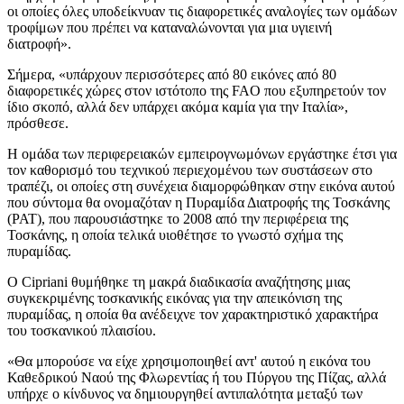
οι οποίες όλες υποδείκνυαν τις διαφορετικές αναλογίες των ομάδων
τροφίμων που πρέπει να καταναλώνονται για μια υγιεινή
διατροφή».
Σήμερα,
«υπάρχουν περισσότερες από 80 εικόνες από 80
διαφορετικές χώρες στον ιστότοπο της FAO που εξυπηρετούν τον
ίδιο σκοπό, αλλά δεν υπάρχει ακόμα καμία για την Ιταλία»,
πρόσθεσε.
Η ομάδα των περιφερειακών εμπειρογνωμόνων εργάστηκε έτσι για
τον καθορισμό του τεχνικού περιεχομένου των συστάσεων στο
τραπέζι, οι οποίες στη συνέχεια διαμορφώθηκαν στην εικόνα αυτού
που σύντομα θα ονομαζόταν η Πυραμίδα Διατροφής της Τοσκάνης
(PAT), που παρουσιάστηκε το 2008 από την περιφέρεια της
Τοσκάνης, η οποία τελικά υιοθέτησε το γνωστό σχήμα της
πυραμίδας.
Ο Cipriani θυμήθηκε τη μακρά διαδικασία αναζήτησης μιας
συγκεκριμένης τοσκανικής εικόνας για την απεικόνιση της
πυραμίδας, η οποία θα ανέδειχνε τον χαρακτηριστικό χαρακτήρα
του τοσκανικού πλαισίου.
«Θα μπορούσε να είχε χρησιμοποιηθεί αντ' αυτού η εικόνα του
Καθεδρικού Ναού της Φλωρεντίας ή του Πύργου της Πίζας, αλλά
υπήρχε ο κίνδυνος να δημιουργηθεί αντιπαλότητα μεταξύ των