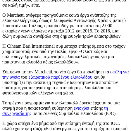
σε καλή τιμή», είπε.
Ο Marchetti ανέφερε προηγούμενα κοινά έργα ανάπτυξης της
ελαιοκαλλιέργειας, όπως η Συμφωνία Ανταλλαγής Χρέους μεταξύ
Πακιστάν και Ιταλίας, η οποία οδήγησε στη φύτευση 2.000
εκταρίων νέων ελαιώνων μεταξύ 2012 και 2015. Το 2016, μια
άλλη συμφωνία συνέβαλε στη δημιουργία τριών ελαιοτριβείων.
Η Ciheam Bari International συμμετέχει επίσης άμεσα στο τρέχον,
χρηματοδοτούμενο από την Ιταλία, έργο «Ολιστικός και
πολυεπαγγελματικός μηχανισμός ελαιοκαλλιέργειας για μια
πακιστανική αλυσίδα αξίας ελαιολάδου».
Σύμφωνα με τον Marchetti, το νέο έργο θα προωθήσει τα
οφέλη
για
την υγεία
του
εξαιρετικού παρθένου ελαιολάδου
και θα
υποστηρίξει την ανάπτυξη τεχνικών δεξιοτήτων και προτύπων
ποιότητας για τα εργαστήρια πιστοποίησης ελαιολάδου και
φυτοϋγειονομικών ελέγχων στη χώρα.
Το τρέχον πρόγραμμα για την ελαιοκαλλιέργεια έρχεται σε μια
στιγμή που η πακιστανική κυβέρνηση
ενισχύει
επίσης
τη
συνεργασία της
με το Διεθνές Συμβούλιο Ελαιολάδου (IOC).
Η χώρα απέχει ένα βήμα από την επίσημη ένταξή της στο IOC,
αλλά έχουν ήδη συζητηθεί συνεργασίες για τη στήριξη του τοπικού