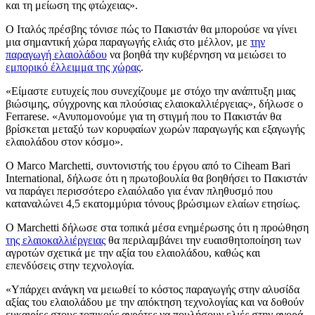
και τη μείωση της φτώχειας».
Ο Ιταλός πρέσβης τόνισε πώς το Πακιστάν θα μπορούσε να γίνει
μια σημαντική χώρα παραγωγής ελιάς στο μέλλον, με
την
παραγωγή ελαιολάδου
να βοηθά την κυβέρνηση να μειώσει το
εμπορικό έλλειμμα της χώρας
.
«Είμαστε ευτυχείς που συνεχίζουμε με στόχο την ανάπτυξη μιας
βιώσιμης, σύγχρονης και πλούσιας ελαιοκαλλιέργειας», δήλωσε ο
Ferrarese. «Ανυπομονούμε για τη στιγμή που το Πακιστάν θα
βρίσκεται μεταξύ των κορυφαίων χωρών παραγωγής και εξαγωγής
ελαιολάδου στον κόσμο».
Ο Marco Marchetti, συντονιστής του έργου από το Ciheam Bari
International, δήλωσε ότι η πρωτοβουλία θα βοηθήσει το Πακιστάν
να παράγει περισσότερο ελαιόλαδο για έναν πληθυσμό που
καταναλώνει 4,5 εκατομμύρια τόνους βρώσιμων ελαίων ετησίως.
Ο Marchetti δήλωσε στα τοπικά μέσα ενημέρωσης ότι η προώθηση
της ελαιοκαλλιέργειας
θα περιλαμβάνει την ευαισθητοποίηση των
αγροτών σχετικά με την αξία του ελαιολάδου, καθώς και
επενδύσεις στην τεχνολογία.
«Υπάρχει ανάγκη να μειωθεί το κόστος παραγωγής στην αλυσίδα
αξίας του ελαιολάδου με την απόκτηση τεχνολογίας και να δοθούν
ευκαιρίες στους τοπικούς αγρότες να πουλήσουν ελιές στην αγορά