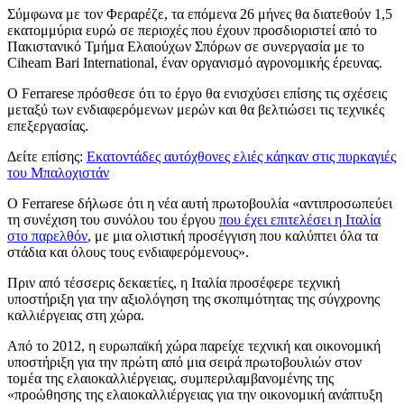
Σύμφωνα με τον Φεραρέζε, τα επόμενα 26 μήνες θα διατεθούν 1,5
εκατομμύρια ευρώ σε περιοχές που έχουν προσδιοριστεί από το
Πακιστανικό Τμήμα Ελαιούχων Σπόρων σε συνεργασία με το
Ciheam Bari International, έναν οργανισμό αγρονομικής έρευνας.
Ο Ferrarese πρόσθεσε ότι το έργο θα ενισχύσει επίσης τις σχέσεις
μεταξύ των ενδιαφερόμενων μερών και θα βελτιώσει τις τεχνικές
επεξεργασίας.
Δείτε επίσης:
Εκατοντάδες αυτόχθονες ελιές κάηκαν στις πυρκαγιές
του Μπαλοχιστάν
Ο Ferrarese δήλωσε ότι η νέα αυτή πρωτοβουλία «αντιπροσωπεύει
τη συνέχιση του συνόλου του έργου
που έχει επιτελέσει η Ιταλία
στο παρελθόν
, με μια ολιστική προσέγγιση που καλύπτει όλα τα
στάδια και όλους τους ενδιαφερόμενους».
Πριν από τέσσερις δεκαετίες, η Ιταλία προσέφερε τεχνική
υποστήριξη για την αξιολόγηση της σκοπιμότητας της σύγχρονης
καλλιέργειας στη χώρα.
Από το 2012, η ευρωπαϊκή χώρα παρείχε τεχνική και οικονομική
υποστήριξη για την πρώτη από μια σειρά πρωτοβουλιών στον
τομέα της ελαιοκαλλιέργειας, συμπεριλαμβανομένης της
«προώθησης της ελαιοκαλλιέργειας για την οικονομική ανάπτυξη