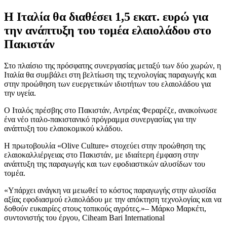
Η Ιταλία θα διαθέσει 1,5 εκατ. ευρώ για
την ανάπτυξη του τομέα ελαιολάδου στο
Πακιστάν
Στο πλαίσιο της πρόσφατης συνεργασίας μεταξύ των δύο χωρών, η
Ιταλία θα συμβάλει στη βελτίωση της τεχνολογίας παραγωγής και
στην προώθηση των ευεργετικών ιδιοτήτων του ελαιολάδου για
την υγεία.
Ο Ιταλός πρέσβης στο Πακιστάν, Αντρέας Φεραρέζε, ανακοίνωσε
ένα νέο ιταλο-πακιστανικό πρόγραμμα συνεργασίας για την
ανάπτυξη του ελαιοκομικού κλάδου.
Η πρωτοβουλία «Olive Culture» στοχεύει στην προώθηση της
ελαιοκαλλιέργειας στο Πακιστάν, με ιδιαίτερη έμφαση στην
ανάπτυξη της παραγωγής και των εφοδιαστικών αλυσίδων του
τομέα.
Υπάρχει ανάγκη να μειωθεί το κόστος παραγωγής στην αλυσίδα
αξίας εφοδιασμού ελαιολάδου με την απόκτηση τεχνολογίας και να
δοθούν ευκαιρίες στους τοπικούς αγρότες.
– Μάρκο Μαρκέτι,
συντονιστής του έργου, Ciheam Bari International