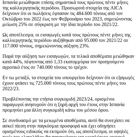
Ισπανία μειώθηκαν επίσης σημαντικά τους πρώτους πέντε μήνες
της καλλιεργητικής περιόδου. Προσωρινά στοιχεία της AICA
δείχνουν ότι οι πωλήσεις έφτασαν τις 484.600 τόνους από τον
Οκτώβριο του 2022 έως τον Φεβρουάριο του 2023, σημειώνοντας
μείωση 25% σε σύγκριση με την ίδια περίοδο του 2021/22.
Ως αποτέλεσμα, οι εισαγωγές κατά τους πρώτους πέντε μήνες της
καλλιεργητικής περιόδου αυξήθηκαν από 95.000 τον 2021/22 σε
117.000 τόνους, σημειώνοντας αύξηση 23%.
Παρά την αύξηση των εισαγωγών, τα τελικά αποθέματα μειώθηκαν
κατά 44%, πέφτοντας από 1,33 εκατομμύρια τον προηγούμενο
αγροτικό έτος σε 740.000 τόνους το τρέχον.
Εν τω μεταξύ, τα στοιχεία του υπουργείου δείχνουν ότι οι εξαγωγές
έχουν φτάσει τις 725.000 τόνους τους πρώτους πέντε μήνες του
2022/23.
Προβλέποντας την ετήσια συγκομιδή 2023/24, ορισμένοι
παραγωγοί ανησυχούν ότι η ξηρή αρχή του έτους στην Ισπανία
προμηνύει μια άλλη συγκομιδή κάτω του μέσου όρου.
Σε συνδυασμό με τα μειωμένα αποθέματα, αυτό θα συνεχίσει να
ασκεί πίεση στην παγκόσμια προσφορά και έχει οδηγήσει
ορισμένους ειδικούς να εκτιμούν ότι, ως αποτέλεσμα, οι υψηλές
τιμές του ελαιολάδου θα παραμείνουν για μεγαλύτερο χρονικό