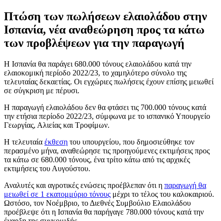
Πτώση των πωλήσεων ελαιολάδου στην
Ισπανία, νέα αναθεώρηση προς τα κάτω
των προβλέψεων για την παραγωγή
Η Ισπανία θα παράγει 680.000 τόνους ελαιολάδου κατά την
ελαιοκομική περίοδο 2022/23, το χαμηλότερο σύνολο της
τελευταίας δεκαετίας. Οι εγχώριες πωλήσεις έχουν επίσης μειωθεί
σε σύγκριση με πέρυσι.
Η παραγωγή ελαιολάδου δεν θα φτάσει τις 700.000 τόνους κατά
την ετήσια περίοδο 2022/23, σύμφωνα με το ισπανικό Υπουργείο
Γεωργίας, Αλιείας και Τροφίμων.
Η τελευταία
έκθεση
του υπουργείου, που δημοσιεύθηκε τον
περασμένο μήνα, αναθεώρησε τις προηγούμενες εκτιμήσεις προς
τα κάτω σε 680.000 τόνους, ένα τρίτο κάτω από τις αρχικές
εκτιμήσεις του Αυγούστου.
Αναλυτές και αγροτικές ενώσεις προέβλεπαν ότι η
παραγωγή θα
μειωθεί σε 1 εκατομμύριο τόνους
μέχρι το τέλος του καλοκαιριού.
Ωστόσο, τον Νοέμβριο, το Διεθνές Συμβούλιο Ελαιολάδου
προέβλεψε ότι η Ισπανία θα παρήγαγε 780.000 τόνους κατά την
έναρξη της συγκομιδής.