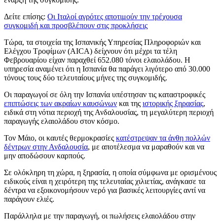
Δείτε επίσης:
Οι Ιταλοί αγρότες αποτιμούν την τρέχουσα
συγκομιδή και προσβλέπουν στις προκλήσεις
Τώρα, τα στοιχεία της Ισπανικής Υπηρεσίας Πληροφοριών και
Ελέγχου Τροφίμων (AICA) δείχνουν ότι μέχρι τα τέλη
Φεβρουαρίου είχαν παραχθεί 652.080 τόνοι ελαιολάδου. Η
υπηρεσία αναμένει ότι η Ισπανία θα παράγει λιγότερο από 30.000
τόνους τους δύο τελευταίους μήνες της συγκομιδής.
Οι παραγωγοί σε όλη την Ισπανία υπέστησαν τις καταστροφικές
επιπτώσεις των ακραίων καυσώνων
και της
ιστορικής ξηρασίας
,
ειδικά στη νότια περιοχή της Ανδαλουσίας, τη μεγαλύτερη περιοχή
παραγωγής ελαιολάδου στον κόσμο.
Τον Μάιο, οι καυτές θερμοκρασίες
κατέστρεψαν τα άνθη πολλών
δέντρων στην Ανδαλουσία
, με αποτέλεσμα να μαραθούν και να
μην αποδώσουν καρπούς.
Σε ολόκληρη τη χώρα, η ξηρασία, η οποία σύμφωνα με ορισμένους
ειδικούς είναι η χειρότερη της τελευταίας χιλιετίας, ανάγκασε τα
δέντρα να εξοικονομήσουν νερό για βασικές λειτουργίες αντί να
παράγουν ελιές.
Παράλληλα με την παραγωγή, οι πωλήσεις ελαιολάδου στην