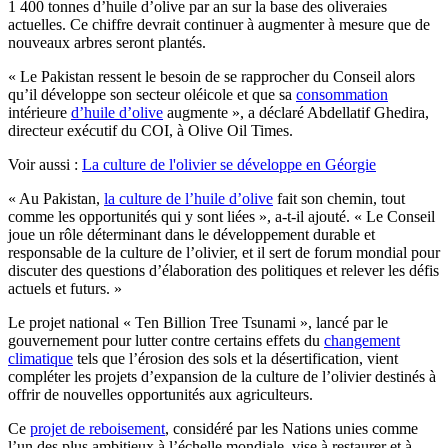
1 400 tonnes d’huile d’olive par an sur la base des oliveraies
actuelles. Ce chiffre devrait continuer à augmenter à mesure que de
nouveaux arbres seront plantés.
« Le Pakistan ressent le besoin de se rapprocher du Conseil alors
qu’il développe son secteur oléicole et que sa
consommation
intérieure
d’huile d’olive
augmente », a déclaré Abdellatif Ghedira,
directeur exécutif du COI, à Olive Oil Times.
Voir aussi :
La culture de l'olivier se développe en Géorgie
« Au Pakistan,
la culture de l’huile d’olive
fait son chemin, tout
comme les opportunités qui y sont liées », a-t-il ajouté. « Le Conseil
joue un rôle déterminant dans le développement durable et
responsable de la culture de l’olivier, et il sert de forum mondial pour
discuter des questions d’élaboration des politiques et relever les défis
actuels et futurs. »
Le projet national « Ten Billion Tree Tsunami », lancé par le
gouvernement pour lutter contre certains effets du
changement
climatique
tels que l’érosion des sols et la désertification, vient
compléter les projets d’expansion de la culture de l’olivier destinés à
offrir de nouvelles opportunités aux agriculteurs.
Ce
projet de reboisement
, considéré par les Nations unies comme
l’un des plus ambitieux à l’échelle mondiale, vise à restaurer et à