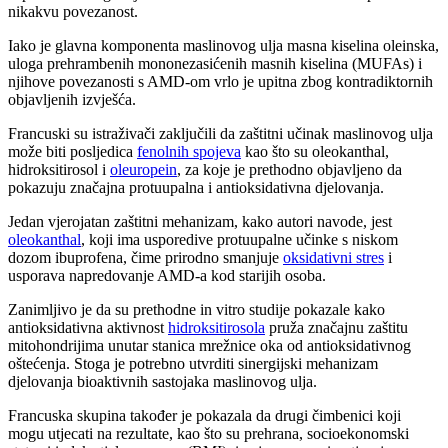
nikakvu povezanost.
Iako je glavna komponenta maslinovog ulja masna kiselina oleinska,
uloga prehrambenih mononezasićenih masnih kiselina (MUFAs) i
njihove povezanosti s AMD-om vrlo je upitna zbog kontradiktornih
objavljenih izvješća.
Francuski su istraživači zaključili da zaštitni učinak maslinovog ulja
može biti posljedica
fenolnih spojeva
kao što su oleokanthal,
hidroksitirosol i
oleuropein
, za koje je prethodno objavljeno da
pokazuju značajna protuupalna i antioksidativna djelovanja.
Jedan vjerojatan zaštitni mehanizam, kako autori navode, jest
oleokanthal
, koji ima usporedive protuupalne učinke s niskom
dozom ibuprofena, čime prirodno smanjuje
oksidativni stres
i
usporava napredovanje AMD-a kod starijih osoba.
Zanimljivo je da su prethodne in vitro studije pokazale kako
antioksidativna aktivnost
hidroksitirosola
pruža značajnu zaštitu
mitohondrijima unutar stanica mrežnice oka od antioksidativnog
oštećenja. Stoga je potrebno utvrditi sinergijski mehanizam
djelovanja bioaktivnih sastojaka maslinovog ulja.
Francuska skupina također je pokazala da drugi čimbenici koji
mogu utjecati na rezultate, kao što su prehrana, socioekonomski