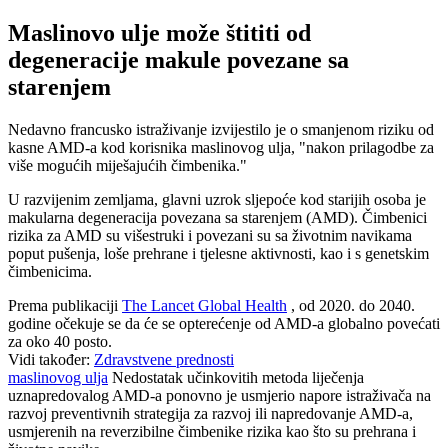
Maslinovo ulje može štititi od
degeneracije makule povezane sa
starenjem
Nedavno francusko istraživanje izvijestilo je o smanjenom riziku od
kasne AMD-a kod korisnika maslinovog ulja, "nakon prilagodbe za
više mogućih miješajućih čimbenika."
U razvijenim zemljama, glavni uzrok sljepoće kod starijih osoba je
makularna degeneracija povezana sa starenjem (AMD). Čimbenici
rizika za AMD su višestruki i povezani su sa životnim navikama
poput pušenja, loše prehrane i tjelesne aktivnosti, kao i s genetskim
čimbenicima.
Prema publikaciji
The Lancet Global Health
, od 2020. do 2040.
godine očekuje se da će se opterećenje od AMD-a globalno povećati
za oko 40 posto.
Vidi također:
Zdravstvene prednosti
maslinovog ulja
Nedostatak učinkovitih metoda liječenja
uznapredovalog AMD-a ponovno je usmjerio napore istraživača na
razvoj preventivnih strategija za razvoj ili napredovanje AMD-a,
usmjerenih na reverzibilne čimbenike rizika kao što su prehrana i