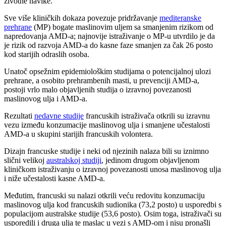
životne navike.
Sve više kliničkih dokaza povezuje pridržavanje
mediteranske
prehrane
(MP) bogate maslinovim uljem sa smanjenim rizikom od
napredovanja AMD-a; najnovije istraživanje o MP-u utvrdilo je da
je rizik od razvoja AMD-a do kasne faze smanjen za čak 26 posto
kod starijih odraslih osoba.
Unatoč opsežnim epidemiološkim studijama o potencijalnoj ulozi
prehrane, a osobito prehrambenih masti, u prevenciji AMD-a,
postoji vrlo malo objavljenih studija o izravnoj povezanosti
maslinovog ulja i AMD-a.
Rezultati
nedavne studije
francuskih istraživača otkrili su izravnu
vezu između konzumacije maslinovog ulja i smanjene učestalosti
AMD-a u skupini starijih francuskih volontera.
Dizajn francuske studije i neki od njezinih nalaza bili su iznimno
slični velikoj
australskoj studiji
, jedinom drugom objavljenom
kliničkom istraživanju o izravnoj povezanosti unosa maslinovog ulja
i niže učestalosti kasne AMD-a.
Međutim, francuski su nalazi otkrili veću redovitu konzumaciju
maslinovog ulja kod francuskih sudionika (73,2 posto) u usporedbi s
populacijom australske studije (53,6 posto). Osim toga, istraživači su
usporedili i druga ulja te maslac u vezi s AMD-om i nisu pronašli