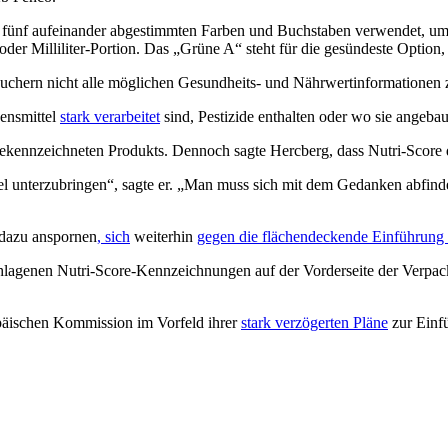
fünf aufeinander abgestimmten Farben und Buchstaben verwendet, um z
der Milliliter-Portion. Das „Grüne A“ steht für die gesündeste Option
auchern nicht alle möglichen Gesundheits- und Nährwertinformationen z
bensmittel
stark verarbeitet
sind, Pestizide enthalten oder wo sie angebau
kennzeichneten Produkts. Dennoch sagte Hercberg, dass Nutri-Score de
bel unterzubringen“, sagte er. „Man muss sich mit dem Gedanken abfinde
 dazu anspornen
, sich
weiterhin
gegen die flächendeckende Einführung 
geschlagenen Nutri-Score-Kennzeichnungen auf der Vorderseite der Verp
päischen Kommission im Vorfeld ihrer
stark verzögerten Pläne
zur Einf