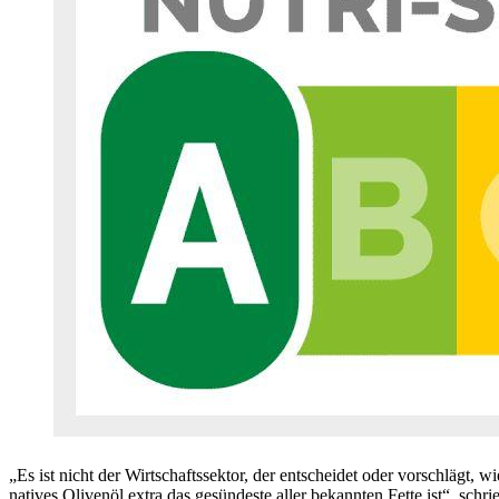
„Es ist nicht der Wirtschaftssektor, der entscheidet oder vorschlägt, w
natives Olivenöl extra das gesündeste aller bekannten Fette ist“, schr