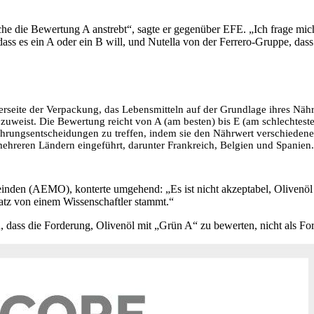
che die Bewertung A anstrebt“, sagte er gegenüber EFE. „Ich frage mich: 
dass es ein A oder ein B will, und Nutella von der Ferrero-Gruppe, dass
rseite der Verpackung, das Lebensmitteln auf der Grundlage ihres Nähr
 zuweist. Die Bewertung reicht von A (am besten) bis E (am schlechteste
ährungsentscheidungen zu treffen, indem sie den Nährwert verschiedene
ehreren Ländern eingeführt, darunter Frankreich, Belgien und Spanien.
inden (AEMO), konterte umgehend: „Es ist nicht akzeptabel, Olivenöl
Satz von einem Wissenschaftler stammt.“
dass die Forderung, Olivenöl mit „Grün A“ zu bewerten, nicht als Fo