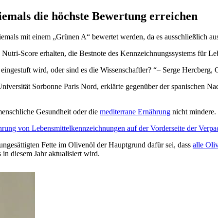
iemals die höchste Bewertung erreichen
emals mit einem „Grünen A“ bewertet werden, da es ausschließlich aus
 Nutri-Score erhalten, die Bestnote des Kennzeichnungssystems für L
t eingestuft wird, oder sind es die Wissenschaftler?
– Serge Hercberg, 
niversität Sorbonne Paris Nord, erklärte gegenüber der spanischen Nac
 menschliche Gesundheit oder die
mediterrane Ernährung
nicht mindere.
ührung von Lebensmittelkennzeichnungen auf der Vorderseite der Verp
ungesättigten Fette im Olivenöl der Hauptgrund dafür sei, dass
alle Oli
 diesem Jahr aktualisiert wird.