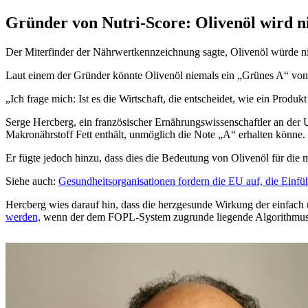
Gründer von Nutri-Score: Olivenöl wird n
Der Miterfinder der Nährwertkennzeichnung sagte, Olivenöl würde ni
Laut einem der Gründer könnte Olivenöl niemals ein „Grünes A“ von
Ich frage mich: Ist es die Wirtschaft, die entscheidet, wie ein Produk
Serge Hercberg, ein französischer Ernährungswissenschaftler an der U
Makronährstoff Fett enthält, unmöglich die Note „A“ erhalten könne.
Er fügte jedoch hinzu, dass dies die Bedeutung von Olivenöl für die
Siehe auch:
Gesundheitsorganisationen fordern die EU auf, die Einf
Hercberg wies darauf hin, dass die herzgesunde Wirkung der einfach 
werden,
wenn der dem FOPL-System zugrunde liegende Algorithmus in