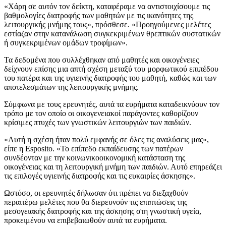
«Χάρη σε αυτόν τον δείκτη, καταφέραμε να αντιστοιχίσουμε τις
βαθμολογίες διατροφής των μαθητών με τις ικανότητες της
λειτουργικής μνήμης τους», πρόσθεσε. «Προηγούμενες μελέτες
εστίαζαν στην κατανάλωση συγκεκριμένων θρεπτικών συστατικών
ή συγκεκριμένων ομάδων τροφίμων».
Τα δεδομένα που συλλέχθηκαν από μαθητές και οικογένειες
δείχνουν επίσης μια απτή σχέση μεταξύ του μορφωτικού επιπέδου
του πατέρα και της υγιεινής διατροφής του μαθητή, καθώς και των
αποτελεσμάτων της λειτουργικής μνήμης.
Σύμφωνα με τους ερευνητές, αυτά τα ευρήματα καταδεικνύουν τον
τρόπο με τον οποίο οι οικογενειακοί παράγοντες καθορίζουν
κρίσιμες πτυχές των γνωστικών λειτουργιών των παιδιών.
«Αυτή η σχέση ήταν πολύ εμφανής σε όλες τις αναλύσεις μας»,
είπε η Esposito. «Το επίπεδο εκπαίδευσης των πατέρων
συνδέονταν με την κοινωνικοοικονομική κατάσταση της
οικογένειας και τη λειτουργική μνήμη των παιδιών. Αυτό επηρεάζει
τις επιλογές υγιεινής διατροφής και τις ευκαιρίες άσκησης».
Ωστόσο, οι ερευνητές δήλωσαν ότι πρέπει να διεξαχθούν
περαιτέρω μελέτες που θα διερευνούν τις επιπτώσεις της
μεσογειακής διατροφής και της άσκησης στη γνωστική υγεία,
προκειμένου να επιβεβαιωθούν αυτά τα ευρήματα.