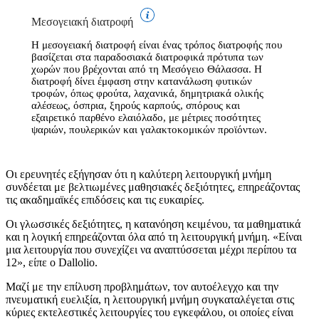
Μεσογειακή διατροφή
Η μεσογειακή διατροφή είναι ένας τρόπος διατροφής που
βασίζεται στα παραδοσιακά διατροφικά πρότυπα των
χωρών που βρέχονται από τη Μεσόγειο Θάλασσα. Η
διατροφή δίνει έμφαση στην κατανάλωση φυτικών
τροφών, όπως φρούτα, λαχανικά, δημητριακά ολικής
αλέσεως, όσπρια, ξηρούς καρπούς, σπόρους και
εξαιρετικό παρθένο ελαιόλαδο, με μέτριες ποσότητες
ψαριών, πουλερικών και γαλακτοκομικών προϊόντων.
Οι ερευνητές εξήγησαν ότι η καλύτερη λειτουργική μνήμη
συνδέεται με βελτιωμένες μαθησιακές δεξιότητες, επηρεάζοντας
τις ακαδημαϊκές επιδόσεις και τις ευκαιρίες.
Οι γλωσσικές δεξιότητες, η κατανόηση κειμένου, τα μαθηματικά
και η λογική επηρεάζονται όλα από τη λειτουργική μνήμη. «Είναι
μια λειτουργία που συνεχίζει να αναπτύσσεται μέχρι περίπου τα
12», είπε ο Dallolio.
Μαζί με την επίλυση προβλημάτων, τον αυτοέλεγχο και την
πνευματική ευελιξία, η λειτουργική μνήμη συγκαταλέγεται στις
κύριες εκτελεστικές λειτουργίες του εγκεφάλου, οι οποίες είναι