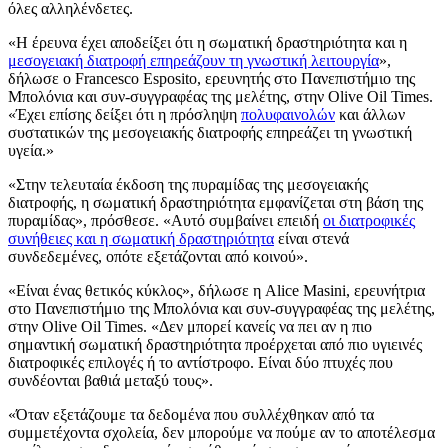
όλες αλληλένδετες.
«Η έρευνα έχει αποδείξει ότι η σωματική δραστηριότητα και η
μεσογειακή διατροφή επηρεάζουν τη γνωστική λειτουργία
»,
δήλωσε ο Francesco Esposito, ερευνητής στο Πανεπιστήμιο της
Μπολόνια και συν-συγγραφέας της μελέτης, στην Olive Oil Times.
«Έχει επίσης δείξει ότι η πρόσληψη
πολυφαινολών
και άλλων
συστατικών της μεσογειακής διατροφής επηρεάζει τη γνωστική
υγεία.»
«Στην τελευταία έκδοση της πυραμίδας της μεσογειακής
διατροφής, η σωματική δραστηριότητα εμφανίζεται στη βάση της
πυραμίδας», πρόσθεσε. «Αυτό συμβαίνει επειδή
οι διατροφικές
συνήθειες και η σωματική δραστηριότητα
είναι στενά
συνδεδεμένες, οπότε εξετάζονται από κοινού».
«Είναι ένας θετικός κύκλος», δήλωσε η Alice Masini, ερευνήτρια
στο Πανεπιστήμιο της Μπολόνια και συν-συγγραφέας της μελέτης,
στην Olive Oil Times. «Δεν μπορεί κανείς να πει αν η πιο
σημαντική σωματική δραστηριότητα προέρχεται από πιο υγιεινές
διατροφικές επιλογές ή το αντίστροφο. Είναι δύο πτυχές που
συνδέονται βαθιά μεταξύ τους».
«Όταν εξετάζουμε τα δεδομένα που συλλέχθηκαν από τα
συμμετέχοντα σχολεία, δεν μπορούμε να πούμε αν το αποτέλεσμα