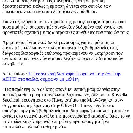
οφείλεται στις διατροφικές συνήθειες ή στη σωματική
δραστηριότητα, καθώς η έμφαση δίνεται στο σύνολο των
επιπτώσεων και των αποτελεσμάτων», πρόσθεσε.
Για να αξιολογήσουν την τήρηση της μεσογειακής διατροφής από
τους μαθητές, οι ερευνητές συνέλεξαν δεδομένα από γονείς και
φροντιστές σχετικά με τις διατροφικές συνήθειες των παιδιών τους.
Χρησιμοποιώντας έναν δείκτη αναφοράς για τα τρόφιμα, οι
ερευνητές απέδωσαν θετικές και αρνητικές βαθμολογίες στις
διάφορες διατροφικές επιλογές, προκειμένου να μετρήσουν τον
αντίκτυπο των υγιεινών και των λιγότερο υγιεινών διατροφικών
συνηθειών.
Δείτε επίσης:
Η μεσογειακή διατροφή μπορεί να μετριάσει την
ADHD στα παιδιά, σύμφωνα με μελέτη
«Για παράδειγμα, ο δείκτης απονέμει θετική βαθμολογία στην
τακτική καθημερινή κατανάλωση λαχανικών», δήλωσε η Rossella
Sacchetti, ερευνήτρια στο Πανεπιστήμιο της Μπολόνια και συν-
συγγραφέας της έρευνας, στην Olive Oil Times. «Αντίθετα,
απονέμει αρνητική βαθμολογία στη διατροφική πρόσληψη που δεν
ανήκει στο υγιεινό μοντέλο της μεσογειακής διατροφής, όπως το να
μην τρώει κανείς πρωινό, να τρώει γρήγορο φαγητό ή να
καταναλώνει γλυκά καθημερινά.»