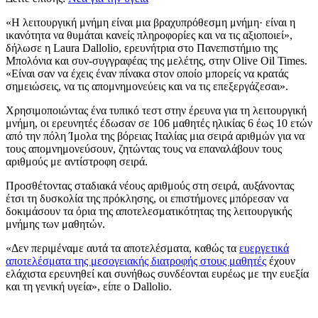
«Η λειτουργική μνήμη είναι μια βραχυπρόθεσμη μνήμη· είναι η
ικανότητα να θυμάται κανείς πληροφορίες και να τις αξιοποιεί»,
δήλωσε η Laura Dallolio, ερευνήτρια στο Πανεπιστήμιο της
Μπολόνια και συν-συγγραφέας της μελέτης, στην Olive Oil Times.
«Είναι σαν να έχεις έναν πίνακα στον οποίο μπορείς να κρατάς
σημειώσεις, να τις απομνημονεύεις και να τις επεξεργάζεσαι».
Χρησιμοποιώντας ένα τυπικό τεστ στην έρευνα για τη λειτουργική
μνήμη, οι ερευνητές έδωσαν σε 106 μαθητές ηλικίας 6 έως 10 ετών
από την πόλη Ίμολα της βόρειας Ιταλίας μια σειρά αριθμών για να
τους απομνημονεύσουν, ζητώντας τους να επαναλάβουν τους
αριθμούς με αντίστροφη σειρά.
Προσθέτοντας σταδιακά νέους αριθμούς στη σειρά, αυξάνοντας
έτσι τη δυσκολία της πρόκλησης, οι επιστήμονες μπόρεσαν να
δοκιμάσουν τα όρια της αποτελεσματικότητας της λειτουργικής
μνήμης των μαθητών.
«Δεν περιμέναμε αυτά τα αποτελέσματα, καθώς τα
ευεργετικά
αποτελέσματα της μεσογειακής διατροφής στους μαθητές
έχουν
ελάχιστα ερευνηθεί και συνήθως συνδέονται ευρέως με την ευεξία
και τη γενική υγεία», είπε ο Dallolio.