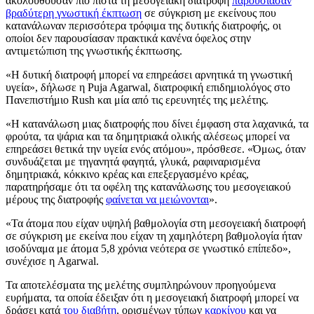
ακολουθούσαν πιο πιστά τη μεσογειακή διατροφή
παρουσίασαν
βραδύτερη γνωστική έκπτωση
σε σύγκριση με εκείνους που
κατανάλωναν περισσότερα τρόφιμα της δυτικής διατροφής, οι
οποίοι δεν παρουσίασαν πρακτικά κανένα όφελος στην
αντιμετώπιση της γνωστικής έκπτωσης.
«Η δυτική διατροφή μπορεί να επηρεάσει αρνητικά τη γνωστική
υγεία», δήλωσε η Puja Agarwal, διατροφική επιδημιολόγος στο
Πανεπιστήμιο Rush και μία από τις ερευνητές της μελέτης.
«Η κατανάλωση μιας διατροφής που δίνει έμφαση στα λαχανικά, τα
φρούτα, τα ψάρια και τα δημητριακά ολικής αλέσεως μπορεί να
επηρεάσει θετικά την υγεία ενός ατόμου», πρόσθεσε. «Όμως, όταν
συνδυάζεται με τηγανητά φαγητά, γλυκά, ραφιναρισμένα
δημητριακά, κόκκινο κρέας και επεξεργασμένο κρέας,
παρατηρήσαμε ότι τα οφέλη της κατανάλωσης του μεσογειακού
μέρους της διατροφής
φαίνεται να μειώνονται
».
«Τα άτομα που είχαν υψηλή βαθμολογία στη μεσογειακή διατροφή
σε σύγκριση με εκείνα που είχαν τη χαμηλότερη βαθμολογία ήταν
ισοδύναμα με άτομα 5,8 χρόνια νεότερα σε γνωστικό επίπεδο»,
συνέχισε η Agarwal.
Τα αποτελέσματα της μελέτης συμπληρώνουν προηγούμενα
ευρήματα, τα οποία έδειξαν ότι η μεσογειακή διατροφή μπορεί να
δράσει κατά
του διαβήτη
, ορισμένων τύπων
καρκίνου
και να