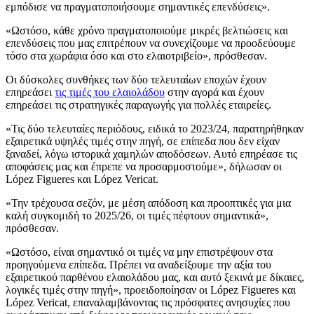
εμπόδισε να πραγματοποιήσουμε σημαντικές επενδύσεις».
«
Ωστόσο, κάθε χρόνο πραγματοποιούμε μικρές βελτιώσεις και
επενδύσεις που μας επιτρέπουν να συνεχίζουμε να προοδεύουμε
τόσο στα χωράφια όσο και στο ελαιοτριβείο», πρόσθεσαν.
Οι δύσκολες συνθήκες των δύο τελευταίων εποχών έχουν
επηρεάσει
τις τιμές του ελαιολάδου
στην αγορά και έχουν
επηρεάσει τις στρατηγικές παραγωγής για πολλές εταιρείες.
«
Τις δύο τελευταίες περιόδους, ειδικά το 2023/24, παρατηρήθηκαν
εξαιρετικά υψηλές τιμές στην πηγή, σε επίπεδα που δεν είχαν
ξαναδεί, λόγω ιστορικά χαμηλών αποδόσεων. Αυτό επηρέασε τις
αποφάσεις μας και έπρεπε να προσαρμοστούμε», δήλωσαν οι
López Figueres και López Vericat.
«
Την τρέχουσα σεζόν, με μέση απόδοση και προοπτικές για μια
καλή συγκομιδή το 2025/26, οι τιμές πέφτουν σημαντικά»,
πρόσθεσαν.
«Ωστόσο, είναι σημαντικό οι τιμές να μην επιστρέψουν στα
προηγούμενα επίπεδα. Πρέπει να αναδείξουμε την αξία του
εξαιρετικού παρθένου ελαιολάδου μας, και αυτό ξεκινά με δίκαιες,
λογικές τιμές στην πηγή», προειδοποίησαν οι López Figueres και
López Vericat, επαναλαμβάνοντας τις πρόσφατες ανησυχίες που