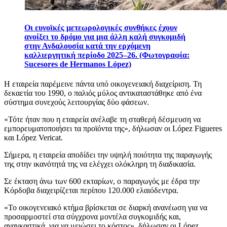
Οι ευνοϊκές μετεωρολογικές συνθήκες έχουν
ανοίξει το δρόμο για μια άλλη καλή συγκομιδή
στην Ανδαλουσία κατά την ερχόμενη
καλλιεργητική περίοδο 2025–26. (Φωτογραφία:
Sucesores de Hermanos López)
Η εταιρεία παρέμεινε πάντα υπό οικογενειακή διαχείριση. Τη
δεκαετία του 1990, ο παλιός μύλος αντικαταστάθηκε από ένα
σύστημα συνεχούς λειτουργίας δύο φάσεων.
«
Τότε ήταν που η εταιρεία ανέλαβε τη σταθερή δέσμευση να
εμπορευματοποιήσει τα προϊόντα της», δήλωσαν οι López Figueres
και López Vericat.
Σήμερα, η εταιρεία αποδίδει την υψηλή ποιότητα της παραγωγής
της στην ικανότητά της να ελέγχει ολόκληρη τη διαδικασία.
Σε έκταση άνω των 600 εκταρίων, ο παραγωγός με έδρα την
Κόρδοβα διαχειρίζεται περίπου 120.000 ελαιόδεντρα.
«
Το οικογενειακό κτήμα βρίσκεται σε διαρκή ανανέωση για να
προσαρμοστεί στα σύγχρονα μοντέλα συγκομιδής και,
αναγκαστικά, για να μειώσει το κόστος», δήλωσαν οι López