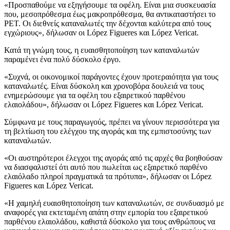
«Προσπαθούμε να εξηγήσουμε τα οφέλη. Είναι μια συσκευασία
που, μεσοπρόθεσμα έως μακροπρόθεσμα, θα αντικαταστήσει το
PET. Οι διεθνείς καταναλωτές την δέχονται καλύτερα από τους
εγχώριους», δήλωσαν οι López Figueres και López Vericat.
Κατά τη γνώμη τους, η ευαισθητοποίηση των καταναλωτών
παραμένει ένα πολύ δύσκολο έργο.
«
Συχνά, οι οικονομικοί παράγοντες έχουν προτεραιότητα για τους
καταναλωτές. Είναι δύσκολη και χρονοβόρα δουλειά να τους
ενημερώσουμε για τα οφέλη του εξαιρετικού παρθένου
ελαιολάδου», δήλωσαν οι López Figueres και López Vericat.
Σύμφωνα με τους παραγωγούς, πρέπει να γίνουν περισσότερα για
τη βελτίωση του ελέγχου της αγοράς και της εμπιστοσύνης των
καταναλωτών.
«Οι αυστηρότεροι έλεγχοι της αγοράς από τις αρχές θα βοηθούσαν
να διασφαλιστεί ότι αυτό που πωλείται ως εξαιρετικό παρθένο
ελαιόλαδο πληροί πραγματικά τα πρότυπα», δήλωσαν οι López
Figueres και López Vericat.
«Η χαμηλή ευαισθητοποίηση των καταναλωτών, σε συνδυασμό με
αναφορές για εκτεταμένη απάτη στην εμπορία του εξαιρετικού
παρθένου ελαιολάδου, καθιστά δύσκολο για τους ανθρώπους να