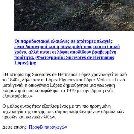
Οι παραδοσιακοί ελαιώνες σε απότομες πλαγιές
είναι δαπανηροί και η συγκομιδή τους απαιτεί πολύ
χρόνο, αλλά αυτοί οι λόφοι αποδίδουν βραβευμένη
ποιότητα. (Φωτογραφία: Sucesores de Hermanos
López).jpg
«
Η ιστορία της Sucesores de Hermanos López χρονολογείται από
το 1840», δήλωσαν οι López Figueres και López Vericat.
«
Γενιά
μετά γενιά, η οικογένεια López δημιούργησε μια γεωργική
κληρονομιά που κορυφώθηκε το 1919 με την ίδρυση ενός
ελαιοτριβείου.»
Ο μύλος αυτός ήταν εξοπλισμένος με την πιο προηγμένη
τεχνολογία της εποχής του, συμπεριλαμβανομένων υδραυλικών
πρεσών και κωνικών λίθων.
Δείτε επίσης:
Προφίλ παραγωγών