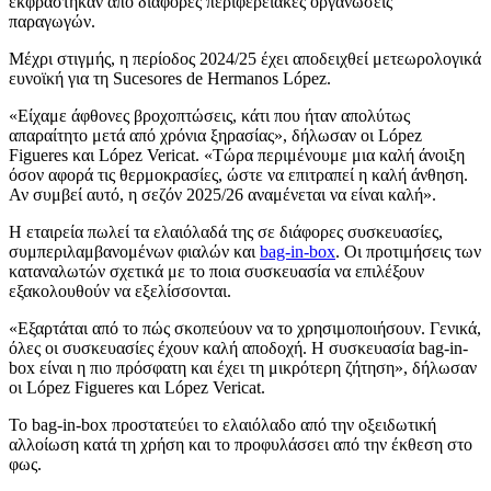
εκφράστηκαν από διάφορες περιφερειακές οργανώσεις
παραγωγών.
Μέχρι στιγμής, η περίοδος 2024/25 έχει αποδειχθεί μετεωρολογικά
ευνοϊκή για τη Sucesores de Hermanos López.
«Είχαμε άφθονες βροχοπτώσεις, κάτι που ήταν απολύτως
απαραίτητο μετά από χρόνια ξηρασίας», δήλωσαν οι López
Figueres και López Vericat. «Τώρα
περιμένουμε μια καλή άνοιξη
όσον αφορά τις θερμοκρασίες, ώστε να επιτραπεί η καλή άνθηση.
Αν συμβεί αυτό, η σεζόν 2025/26 αναμένεται να είναι καλή».
Η εταιρεία πωλεί τα ελαιόλαδά της σε διάφορες συσκευασίες,
συμπεριλαμβανομένων φιαλών και
bag-in-box
. Οι προτιμήσεις των
καταναλωτών σχετικά με το ποια συσκευασία να επιλέξουν
εξακολουθούν να εξελίσσονται.
«Εξαρτάται από το πώς σκοπεύουν να το χρησιμοποιήσουν. Γενικά,
όλες οι συσκευασίες έχουν καλή αποδοχή. Η συσκευασία bag-in-
box είναι η πιο πρόσφατη και έχει τη μικρότερη ζήτηση», δήλωσαν
οι López Figueres και López Vericat.
Το bag-in-box προστατεύει το ελαιόλαδο από την οξειδωτική
αλλοίωση κατά τη χρήση και το προφυλάσσει από την έκθεση στο
φως.