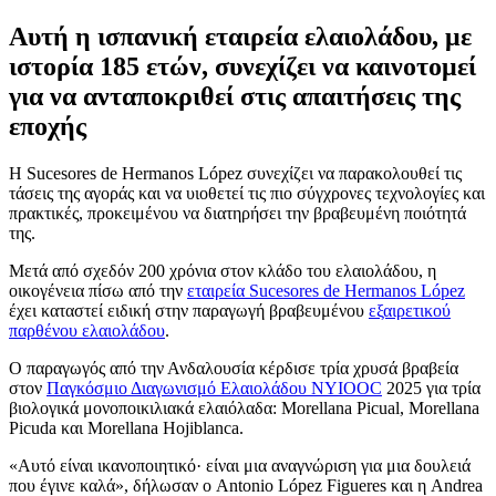
Αυτή η ισπανική εταιρεία ελαιολάδου, με
ιστορία 185 ετών, συνεχίζει να καινοτομεί
για να ανταποκριθεί στις απαιτήσεις της
εποχής
Η Sucesores de Hermanos López συνεχίζει να παρακολουθεί τις
τάσεις της αγοράς και να υιοθετεί τις πιο σύγχρονες τεχνολογίες και
πρακτικές, προκειμένου να διατηρήσει την βραβευμένη ποιότητά
της.
Μετά από σχεδόν 200 χρόνια στον κλάδο του ελαιολάδου, η
οικογένεια πίσω από την
εταιρεία Sucesores de Hermanos López
έχει καταστεί ειδική στην παραγωγή βραβευμένου
εξαιρετικού
παρθένου ελαιολάδου
.
Ο παραγωγός από την Ανδαλουσία κέρδισε τρία χρυσά βραβεία
στον
Παγκόσμιο Διαγωνισμό Ελαιολάδου NYIOOC
2025 για τρία
βιολογικά μονοποικιλιακά ελαιόλαδα: Morellana Picual, Morellana
Picuda και Morellana Hojiblanca.
«
Αυτό είναι ικανοποιητικό· είναι μια αναγνώριση για μια δουλειά
που έγινε καλά», δήλωσαν ο Antonio López Figueres και η Andrea