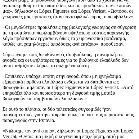
ανταποκριθούμε στις απαιτήσεις και τις προσδοκίες των πελατών
μας», δήλωσαν οι López Figueres και López Vericat.
«Ωστόσο, οι
γεωργικές μας πρακτικές ήταν πάντα φιλικές προς το περιβάλλον».
«
Οι μεγαλύτερες προκλήσεις της βιολογικής γεωργίας σε σύγκριση
με τη συμβατική περιλαμβάνουν υψηλότερο κόστος παραγωγής
λόγω πρόσθετων εργασιών, όπως το χειρωνακτικό βοτάνισμα,
καθώς και χαμηλότερες αποδόσεις ανά εκτάριο», πρόσθεσαν.
Σύμφωνα με τους διευθύνοντες συμβούλους, η δυναμική της
αγοράς και οι υψηλότερες τιμές για το βιολογικό ελαιόλαδο δεν
αντισταθμίζουν πλήρως τα αυξημένα κόστη.
«Επιπλέον, υπάρχει απάτη στην αγορά, όπου μη ιχνηλάσιμα
εξαιρετικά παρθένα ελαιόλαδα ενδέχεται να διατίθενται ως
βιολογικά», δήλωσαν οι López Figueres και López Vericat.
«Αυτό
επηρεάζει όλο και περισσότερο τη διαφορά τιμής μεταξύ
βιολογικών και συμβατικών ελαιολάδων.»
Σε αυτό το πλαίσιο, οι δύο τελευταίες συγκομιδές ήταν
απογοητευτικές για την εταιρεία, όπως και για τους περισσότερους
παραγωγούς στην Ισπανία.
«Νιώσαμε τον αντίκτυπο», δήλωσαν οι López Figueres και López
Vericat.
«Όντας μια μικρή οικογενειακή επιχείρηση, αυτό μας