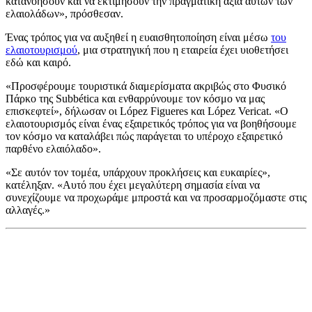
κατανοήσουν και να εκτιμήσουν την πραγματική αξία αυτών των
ελαιολάδων», πρόσθεσαν.
Ένας τρόπος για να αυξηθεί η ευαισθητοποίηση είναι μέσω
του
ελαιοτουρισμού
, μια στρατηγική που η εταιρεία έχει υιοθετήσει
εδώ και καιρό.
«Προσφέρουμε τουριστικά διαμερίσματα ακριβώς στο Φυσικό
Πάρκο της Subbética και ενθαρρύνουμε τον κόσμο να μας
επισκεφτεί», δήλωσαν οι López Figueres και López Vericat.
«Ο
ελαιοτουρισμός είναι ένας εξαιρετικός τρόπος για να βοηθήσουμε
τον κόσμο να καταλάβει πώς παράγεται το υπέροχο εξαιρετικό
παρθένο ελαιόλαδο».
«
Σε αυτόν τον τομέα, υπάρχουν προκλήσεις και ευκαιρίες»,
κατέληξαν.
«
Αυ
τό που έχει μεγαλύτερη σημασία είναι να
συνεχίζουμε να προχωράμε μπροστά και να προσαρμοζόμαστε στις
αλλαγές.»