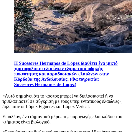
Η Sucesores Hermanos de López διαθέτει ένα μικτό
χαρτοφυλάκιο ελαιώνων εξαιρετικά υψηλής
πυκνότητας και παραδοσιακών ελαιώνων στην
Κόρδοβα της Ανδαλουσίας. (Φωτογραφία:
Sucesores Hermanos de López)
«
Αυτό σημαίνει ότι το κόστος μπορεί να διπλασιαστεί ή να
τριπλασιαστεί σε σύγκριση με τους υπερ-εντατικούς ελαιώνες»,
δήλωσαν οι López Figueres και López Vericat.
Επιπλέον, ένα σημαντικό μέρος της παραγωγής ελαιολάδου του
κτήματος είναι βιολογικό.
«Ξεκινήσαμε τη βιολογική παραγωγή πριν από 15 χρόνια για να