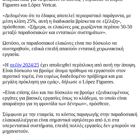
Figueres και López Vericat.
«
Δεδομένου ότι το έδαφος αποτελεί περιοριστικό παράγοντα, με
μέση κλίση 25%, αυτή η διαδικασία βρίσκεται σε εξέλιξη»,
πρόσθεσαν.
«Σήμερα, οι ελαιώνες μας χωρίζονται περίπου 50-50
μεταξύ παραδοσιακών και εντατικών συστημάτων».
Ωστόσο, οι παραδοσιακοί ελαιώνες είναι πιο δύσκολο να
συντηρηθούν, ειδικά επειδή απαιτούν εντατική χειρωνακτική
εργασία.
«
Η
σεζόν 2024/25
έχει αποδειχθεί περίπλοκη από αυτή την άποψη.
Είναι δύσκολο να βρούμε άτομα πρόθυμα να εργαστούν στον
αγροτικό τομέα, ένα ευρέως διαδεδομένο πρόβλημα και μια
μεγάλη πρόκληση για εμάς», δήλωσε ο López Figueres.
«
Είναι επίσης όλο και πιο δύσκολο να βρούμε εξειδικευμένους
εργάτες για βασικές εργασίες όπως το κλάδεμα, το οποίο είναι
απαραίτητο για τη φροντίδα των δέντρων», πρόσθεσε.
Σύμφωνα με την εταιρεία, το κόστος παραγωγής στην παραδοσιακή
ελαιοκαλλιέργεια είναι σημαντικά υψηλότερο από ό,τι στα
υπερεντατικά συστήματα, επειδή πολλές εργασίες δεν μπορούν να
μηχανιστούν.