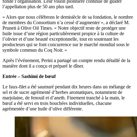
fondé l’organisation. Leur vision pionnière continue de guider
l’appellation plus de 50 ans plus tard.
«
Alors que nous célè­brons le demi­siècle de sa fonda­tion, le nombre
de membres du Consortium n’a cessé d’augmenter », a déclaré M.
Pruneti à Olive Oil Times.
« Notre objectif reste de protéger une
huile issue d’une région particulièrement propice à la culture de
l’olivier et d’une beauté exceptionnelle, tout en soutenant les
producteurs qui se font concurrence sur le marché mondial sous le
symbole commun du Coq Noir. »
Après l’événement, Perini a partagé un compte rendu détaillé de la
manière dont il a conçu et préparé le dîner.
Entrée – Sashimi de bœuf
Le faux-filet a été saumuré pendant dix heures dans un mélange de
sel et de sucre agrémenté d’herbes aromatiques, notamment de
marjolaine, de fenouil et d’aneth. Finement tranché à la main, le
bœuf a été servi en trois bouchées individuelles, chacune
agrémentée d’une huile d’olive différente.