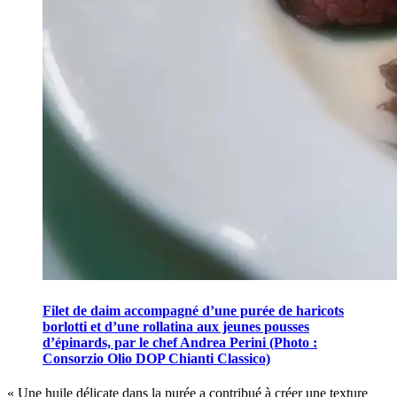
Filet de daim accompagné d’une purée de haricots
borlotti et d’une rollatina aux jeunes pousses
d’épinards, par le chef Andrea Perini (Photo :
Consorzio Olio DOP Chianti Classico)
« Une huile délicate dans la purée a contribué à créer une texture