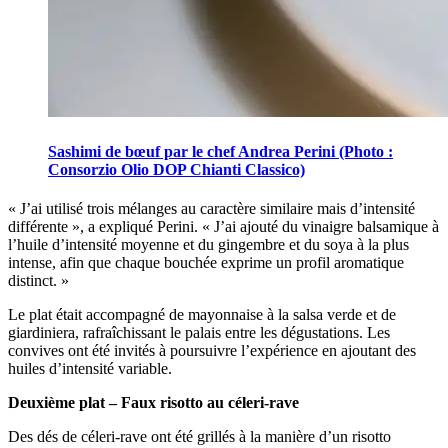
Sashimi de bœuf par le chef Andrea Perini (Photo :
Consorzio Olio DOP Chianti Classico)
«
J’ai utilisé trois mélanges au car­actère sim­ilaire mais d’inten­sité
diffé­rente », a expli­qué Perini.
« J’ai ajou­té du vinaigre bal­sa­mique à
l’huile d’inten­sité moyenne et du gingembre et du soya à la plus
intense, afin que chaque bouchée exprime un profil aro­matique
distinc­t. »
Le plat était accompagné de mayonnaise à la salsa verde et de
giardiniera, rafraîchissant le palais entre les dégustations. Les
convives ont été invités à poursuivre l’expérience en ajoutant des
huiles d’intensité variable.
Deuxième plat – Faux risotto au céleri-rave
Des dés de céleri-rave ont été grillés à la manière d’un risotto