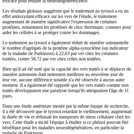
efficace pour réduire la neurodégénérescence.
Les résultats globaux suggèrent que le traitement au tyrosol a eu un
effet antioxydant efficace sur les vers de l'étude, le traitement
augmentant de manière significative l'expression de certaines
protéines, notamment les protéines de choc thermique, connues pour
aider les cellules à se protéger contre les dommages.
Le traitement au tyrosol a également réduit de manière substantielle
le nombre d'agrégats de la protéine alpha-synucléine (un indicateur
de la maladie de Parkinson) à 22,63 par ver chez les créatures
traitées, contre 58,72 par ver chez celles non traitées.
Bien qu'il ait été noté que la capacité des vers traités à se déplacer de
manière autonome était nettement meilleure au neuvième jour de
leur vie, aucune différence notable n'a été observée à aucun autre
moment. Il a également été rapporté que les vers traités comme non
traités développaient une paralysie lorsqu'ils atteignaient l'âge de 11
jours.
Dans une étude antérieure menée par la même équipe de recherche,
il a été découvert que le tyrosol retardait le vieillissement, augmentait
la durée de vie et réduisait les marqueurs de stress cellulaire chez les
vers. Cette étude a incité l'équipe à étudier si ce phénol pouvait être
bénéfique pour les maladies neurodégénératives, en particulier la
maladie de Parkinson.