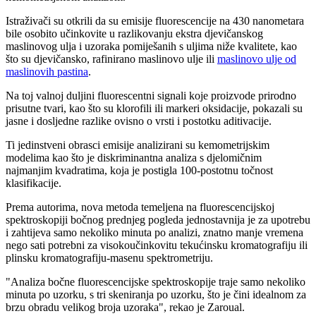
Istraživači su otkrili da su emisije fluorescencije na 430 nanometara
bile osobito učinkovite u razlikovanju ekstra djevičanskog
maslinovog ulja i uzoraka pomiješanih s uljima niže kvalitete, kao
što su djevičansko, rafinirano maslinovo ulje ili
maslinovo ulje od
maslinovih pastina
.
Na toj valnoj duljini fluorescentni signali koje proizvode prirodno
prisutne tvari, kao što su klorofili ili markeri oksidacije, pokazali su
jasne i dosljedne razlike ovisno o vrsti i postotku aditivacije.
Ti jedinstveni obrasci emisije analizirani su kemometrijskim
modelima kao što je diskriminantna analiza s djelomičnim
najmanjim kvadratima, koja je postigla 100-postotnu točnost
klasifikacije.
Prema autorima, nova metoda temeljena na fluorescencijskoj
spektroskopiji bočnog prednjeg pogleda jednostavnija je za upotrebu
i zahtijeva samo nekoliko minuta po analizi, znatno manje vremena
nego sati potrebni za visokoučinkovitu tekućinsku kromatografiju ili
plinsku kromatografiju-masenu spektrometriju.
"Analiza bočne fluorescencijske spektroskopije traje samo nekoliko
minuta po uzorku, s tri skeniranja po uzorku, što je čini idealnom za
brzu obradu velikog broja uzoraka", rekao je Zaroual.