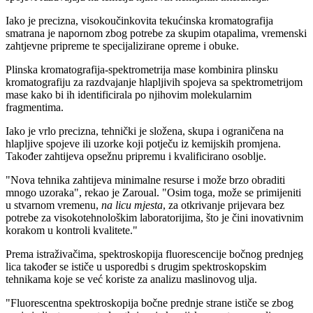
Iako je precizna, visokoučinkovita tekućinska kromatografija
smatrana je napornom zbog potrebe za skupim otapalima, vremenski
zahtjevne pripreme te specijalizirane opreme i obuke.
Plinska kromatografija-spektrometrija mase kombinira plinsku
kromatografiju za razdvajanje hlapljivih spojeva sa spektrometrijom
mase kako bi ih identificirala po njihovim molekularnim
fragmentima.
Iako je vrlo precizna, tehnički je složena, skupa i ograničena na
hlapljive spojeve ili uzorke koji potječu iz kemijskih promjena.
Također zahtijeva opsežnu pripremu i kvalificirano osoblje.
"Nova tehnika zahtijeva minimalne resurse i može brzo obraditi
mnogo uzoraka", rekao je Zaroual.
"Osim toga, može se primijeniti
u stvarnom vremenu,
na licu mjesta
, za otkrivanje prijevara bez
potrebe za visokotehnološkim laboratorijima, što je čini inovativnim
korakom u kontroli kvalitete."
Prema istraživačima, spektroskopija fluorescencije bočnog prednjeg
lica također se ističe u usporedbi s drugim spektroskopskim
tehnikama koje se već koriste za analizu maslinovog ulja.
"Fluorescentna spektroskopija bočne prednje strane ističe se zbog