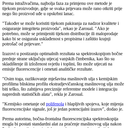
Prema istraživačima, najbolja faza za primjenu ove metode je
tijekom proizvodnje, gdje se svaka prijevara može rano otkriti prije
nego što proizvod uđe u opskrbni lanac.
"Također se može koristiti tijekom pakiranja za nadzor kvalitete i
osiguranje integriteta proizvoda", rekao je Zaroual.
"Ako je
potrebno, može se primijeniti tijekom distribucije ili maloprodaje
kako bi se osigurala usklađenost s propisima i zaštitio krajnji
potrošač od prijevare."
Izazovi u postizanju optimalnih rezultata sa spektroskopijom bočne
prednje strane uključuju utjecaj vanjskih čimbenika, kao što su
skladištenje ili izloženost svjetlu i toplini, što može utjecati na
emisije fluorescencije i ometati analitičke rezultate.
"
Osim toga, razlikovanje mješavina maslinovih ulja s kemijskim
profilima bliskima profilu ekstradjevičanskog maslinovog ulja može
biti teško, što zahtijeva preciznije referentne modele i integraciju
naprednih statističkih alata", rekla je Zaroual.
"Kemijsko ometanje od
polifenola
i hlapljivih spojeva, koje mijenja
fluorescencijske signale, još je jedan potencijalni izazov", dodao je.
Prema autorima, bočna-frontalna fluorescencijska spektroskopija
mogla bi postati standardni alat za praćenje maslinovog ulja nakon