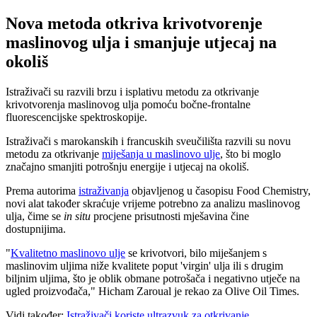
Nova metoda otkriva krivotvorenje
maslinovog ulja i smanjuje utjecaj na
okoliš
Istraživači su razvili brzu i isplativu metodu za otkrivanje
krivotvorenja maslinovog ulja pomoću bočne-frontalne
fluorescencijske spektroskopije.
Istraživači s marokanskih i francuskih sveučilišta razvili su novu
metodu za otkrivanje
miješanja u maslinovo ulje
, što bi moglo
značajno smanjiti potrošnju energije i utjecaj na okoliš.
Prema autorima
istraživanja
objavljenog u časopisu Food Chemistry,
novi alat također skraćuje vrijeme potrebno za analizu maslinovog
ulja, čime se
in situ
procjene prisutnosti mješavina čine
dostupnijima.
"
Kvalitetno maslinovo ulje
se krivotvori, bilo miješanjem s
maslinovim uljima niže kvalitete poput
'virgin' ulja ili s drugim
biljnim uljima, što je oblik obmane potrošača i negativno utječe na
ugled proizvođača," Hicham Zaroual je rekao za Olive Oil Times.
Vidi također:
Istraživači koriste ultrazvuk za otkrivanje