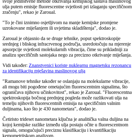
svoje jedinstvene metode otkrivanja kemijskog sastava maslinovog
ulja putem emisije fluorescentne svjetlosti pri izlaganju specifičnom
zračenju", rekao je Zaroual.
"To je čini iznimno osjetljivom na manje kemijske promjene
uzrokovane miješanjem ili uvjetima skladištenja", dodao je.
Zaroual je objasnio da se druge tehnike, poput spektroskopije
srednjeg i bliskog infracrvenog područja, usredotočuju na mjerenje
apsorpcije svjetlosti molekularnih vibracija, čime su prikladniji za
analizu specifičnih sastojaka nego za precizno otkrivanje miješanja.
Vidi također:
Znanstvenici koriste nuklearnu magnetsku rezonancu
za identifikaciju mješavina maslinovog ulja
"Ramanove tehnike također se oslanjaju na molekularne vibracije,
ali mogu biti pogođene ometajućim fluorescentnim signalima, što
ograničava njihovu učinkovitost", rekao je Zaroual.
"Fluorescentna
spektroskopija bočnog prednjeg pogleda može razlikovati ulja na
temelju njihovih fluorescentnih emisija na specifičnim valnim
duljinama, kao što je 430 nanometara", dodao je.
Četiristo trideset nanometara ključna je analitička valna duljina na
kojoj kemijske razlike između ulja postaju očite u fluorescentnom
signalu, omogućujući preciznu klasifikaciju i kvantifikaciju
kemometrijskom analizom.