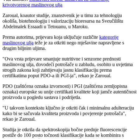
krivotvorenog maslinovog ulja
Zaroual, koautor studije, znanstvenik je u timu za tehnologiju
okoliša, biotehnologiju i valorizaciju bioresursa na Sveučilištu
Abdelmalek Essaadi u Tetouanu, u Maroku.
Prema autorima, prijevara koja uključuje različite
kategorije
maslinovog ulja
teže je za otkriti nego mješavine napravljene s
drugim biljnim uljima.
"
Ova vrsta prijevare smanjuje nutritivne i senzorne prednosti
maslinovog ulja, dovodeći potrošače u zabludu, osobito u uvjetima
strogih zakona koji zahtijevaju jasnu klasifikaciju prema
certifikatima poput PDO-a ili PGI-ja", rekao je Zaroual.
PDO (zaštićena oznaka izvornosti) i PGI (zaštićena zemljopisna
oznaka) europske su unije certifikati kvalitete koji jamče autentičnost
proizvoda u pogledu sastava i podrijetla.
"U takvom kontekstu ključno je otkriti čak i minimalnu adulteraciju
kako bi se sačuvala kvaliteta proizvoda i povjerenje potrošača",
rekao je Zaroual.
Studija je otkrila da spektroskopija bočne prednje fluorescencije
postiže do 100 posto točnosti klasifikacije kada se kombinira s