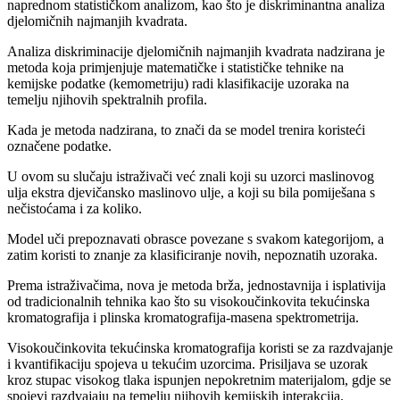
naprednom statističkom analizom, kao što je diskriminantna analiza
djelomičnih najmanjih kvadrata.
Analiza diskriminacije djelomičnih najmanjih kvadrata nadzirana je
metoda koja primjenjuje matematičke i statističke tehnike na
kemijske podatke (kemometriju) radi klasifikacije uzoraka na
temelju njihovih spektralnih profila.
Kada je metoda nadzirana, to znači da se model trenira koristeći
označene podatke.
U ovom su slučaju istraživači već znali koji su uzorci maslinovog
ulja ekstra djevičansko maslinovo ulje, a koji su bila pomiješana s
nečistoćama i za koliko.
Model uči prepoznavati obrasce povezane s svakom kategorijom, a
zatim koristi to znanje za klasificiranje novih, nepoznatih uzoraka.
Prema istraživačima, nova je metoda brža, jednostavnija i isplativija
od tradicionalnih tehnika kao što su visokoučinkovita tekućinska
kromatografija i plinska kromatografija-masena spektrometrija.
Visokoučinkovita tekućinska kromatografija koristi se za razdvajanje
i kvantifikaciju spojeva u tekućim uzorcima. Prisiljava se uzorak
kroz stupac visokog tlaka ispunjen nepokretnim materijalom, gdje se
spojevi razdvajaju na temelju njihovih kemijskih interakcija.