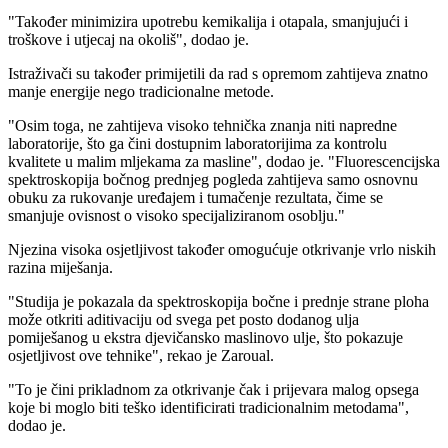
"Također minimizira upotrebu kemikalija i otapala, smanjujući i
troškove i utjecaj na okoliš", dodao je.
Istraživači su također primijetili da rad s opremom zahtijeva znatno
manje energije nego tradicionalne metode.
"
Osim toga, ne zahtijeva visoko tehnička znanja niti napredne
laboratorije, što ga čini dostupnim laboratorijima za kontrolu
kvalitete u malim mljekama za masline", dodao je.
"Fluorescencijska
spektroskopija bočnog prednjeg pogleda zahtijeva samo osnovnu
obuku za rukovanje uređajem i tumačenje rezultata, čime se
smanjuje ovisnost o visoko specijaliziranom osoblju."
Njezina visoka osjetljivost također omogućuje otkrivanje vrlo niskih
razina miješanja.
"Studija je pokazala da spektroskopija bočne i prednje strane ploha
može otkriti aditivaciju od svega pet posto dodanog ulja
pomiješanog u ekstra djevičansko maslinovo ulje, što pokazuje
osjetljivost ove tehnike", rekao je Zaroual.
"
To je čini prikladnom za otkrivanje čak i prijevara malog opsega
koje bi moglo biti teško identificirati tradicionalnim metodama",
dodao je.