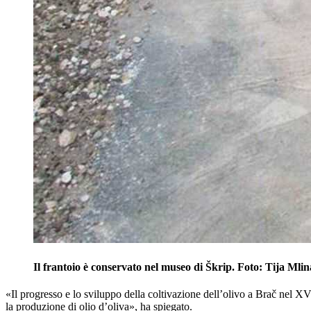
Il frantoio è conservato nel museo di Škrip. Foto: Tija Mlin
«Il progresso e lo sviluppo della coltivazione dell’olivo a Brač nel XV
la produzione di olio d’oliva», ha spiegato.