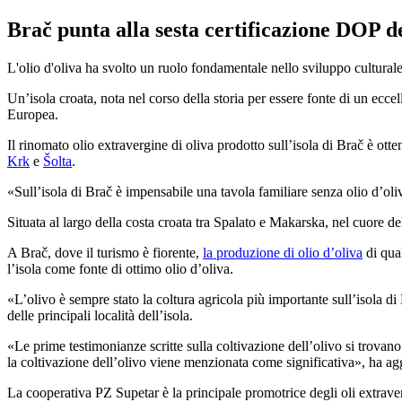
Brač punta alla sesta certificazione DOP d
L'olio d'oliva ha svolto un ruolo fondamentale nello sviluppo cultural
Un’isola croata, nota nel corso della storia per essere fonte di un eccell
Europea.
Il rinomato olio extravergine di oliva prodotto sull’isola di Brač è ott
Krk
e
Šolta
.
Sull’isola di Brač è impensabile una tavola familiare senza olio d’oli
Situata al largo della costa croata tra Spalato e Makarska, nel cuore de
A Brač, dove il turismo è fiorente,
la produzione di olio d’oliva
di qual
l’isola come fonte di ottimo olio d’oliva.
«L’olivo è sempre stato la coltura agricola più importante sull’isola 
delle principali località dell’isola.
«Le prime testimonianze scritte sulla coltivazione dell’olivo si trovano 
la coltivazione dell’olivo viene menzionata come significativa», ha ag
La cooperativa PZ Supetar è la principale promotrice degli oli extrave