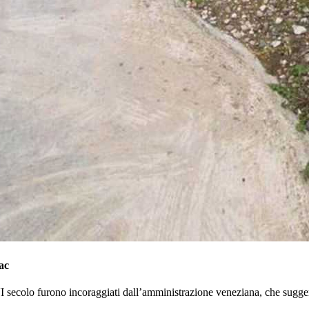
ac
I secolo furono incoraggiati dall’amministrazione veneziana, che suggerì