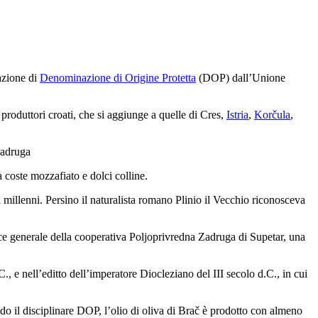
cazione di
Denominazione di Origine Protetta
(DOP) dall’Unione
 produttori croati, che si aggiunge a quelle di Cres,
Istria
,
Korčula
,
Zadruga
a coste mozzafiato e dolci colline.
da millenni. Persino il naturalista romano Plinio il Vecchio riconosceva
rice generale della cooperativa Poljoprivredna Zadruga di Supetar, una
C., e nell’editto dell’imperatore Diocleziano del III secolo d.C., in cui
do il disciplinare DOP, l’olio di oliva di Brač è prodotto con almeno