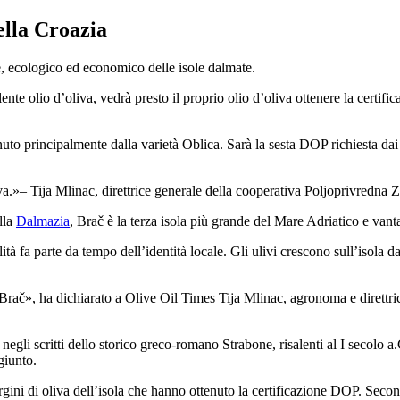
ella Croazia
e, ecologico ed economico delle isole dalmate.
ente olio d’oliva, vedrà presto il proprio olio d’oliva ottenere la certifi
enuto principalmente dalla varietà Oblica. Sarà la sesta DOP richiesta dai
va.
– Tija Mlinac, direttrice generale della cooperativa Poljoprivredna 
lla
Dalmazia
, Brač è la terza isola più grande del Mare Adriatico e vant
ità fa parte da tempo dell’identità locale. Gli ulivi crescono sull’isola 
di Brač», ha dichiarato a Olive Oil Times Tija Mlinac, agronoma e dirett
negli scritti dello storico greco-romano Strabone, risalenti al I secolo a.
giunto.
rgini di oliva dell’isola che hanno ottenuto la certificazione DOP. Secon