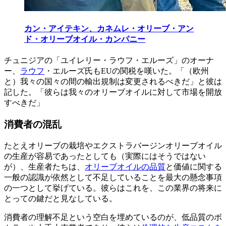
カン・アイテキン、カネムレ・オリーブ・アン
ド・オリーブオイル・カンパニー
チュニジアの「ユイレリー・ラウフ・エルーズ」のオーナ
ー、
ラウフ
・エルーズ氏もEUの関税を嘆いた。「（欧州
と）我々の国々の間の輸出規制は変更されるべきだ」と彼は
記した。「彼らは我々のオリーブオイルに対して市場を開放
すべきだ」
消費者の混乱
たとえオリーブの栽培やエクストラバージンオリーブオイル
の生産が容易であったとしても（実際にはそうではない
が）、生産者たちは、
オリーブオイルの品質
と価値に関する
一般の認識が依然として不足していることを最大の懸念事項
の一つとして挙げている。彼らはこれを、この業界の将来に
とっての鍵だと見なしている。
消費者の理解不足という空白を埋めているのが、低品質のボ