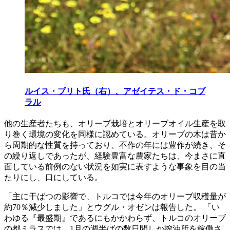
ルイス・ブリト氏（右）、アゼイテス・ド・コブ
ラル
他の生産者たちも、オリーブ栽培とオリーブオイル生産を取
り巻く環境の変化を同様に認めている。オリーブの木は昔か
ら周期的な性質を持っており、不作の年には豊作が続き、そ
の繰り返しであったが、経験豊富な農家たちは、今まさに直
面している前例のない状況を如実に表すような事象を目の当
たりにし、口にしている。
「主に干ばつの影響で、トルコでは今年のオリーブ収穫量が
約70％減少しました」とウグル・オゼンは報告した。 「い
わゆる『最盛期』であるにもかかわらず、トルコのオリーブ
の都ミラスでは、1月の週半ばの数日間しか搾油所を稼働さ