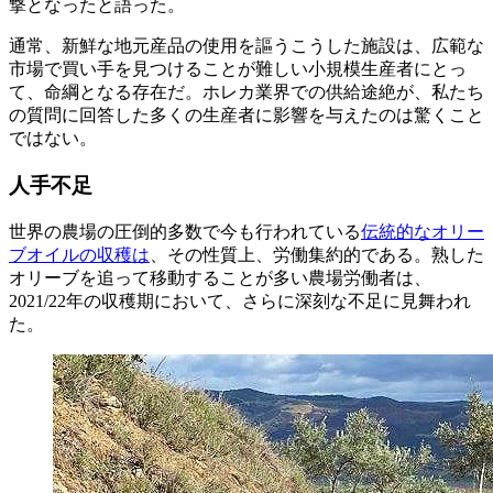
撃となったと語った。
通常、新鮮な地元産品の使用を謳うこうした施設は、広範な
市場で買い手を見つけることが難しい小規模生産者にとっ
て、命綱となる存在だ。ホレカ業界での供給途絶が、私たち
の質問に回答した多くの生産者に影響を与えたのは驚くこと
ではない。
人手不足
世界の農場の圧倒的多数で今も行われている
伝統的なオリー
ブオイルの収穫は
、その性質上、労働集約的である。熟した
オリーブを追って移動することが多い農場労働者は、
2021/22年の収穫期において、さらに深刻な不足に見舞われ
た。