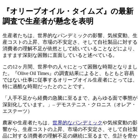
『オリーブオイル・タイムズ』の最新
調査で生産者が懸念を表明
生産者たちは、世界的なパンデミックの影響、気候変動、生
産コストの上昇、市場の不安定さ、そして自社製品に対する
消費者の理解不足が依然として続いていることなどにより、
ますます深刻な困難に直面していると述べている。
この12ヶ月間、世界中の人々にとって困難な時期となりまし
た。『Olive Oil Times』の調査結果によると、もともと容易
ではない仕事に従事するオリーブオイル生産者にとっては、
特に過酷な時期だったとのことです。
人手不足から経費の急騰に至るまで、あらゆる面で事態が
深刻化しています。
– デモステニス・クロニス（オレア・
エステーツ）
農家や生産者たちは、
世界的なパンデミック
や気候変動の影
響から、生産コストの上昇、市場の不安定さ、そして自社製
品に対する消費者の理解不足の継続に至るまで、生計を脅か