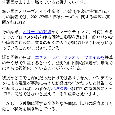
す要因がますます増えていると訴えています。
36カ国のオリーブオイル生産者4,253名を対象に実施された
この調査では、2021/22年の収穫シーズンに関する幅広い質
問が行われた。
その結果、
オリーブの栽培
からマーケティング、出荷に至る
までのプロセスのあらゆる段階に影響を及ぼす、終わりのな
い障害の連続に、業界の多くの人々がほぼ圧倒されそうにな
っていることが示唆されている。
調査回答からは、
エクストラバージンオリーブオイルを
採算
の合う形で生産するという、歴史的に困難な課題が、最近で
はさらに複雑化していることがうかがえる。
状況がどこでも深刻だったわけではありません。パンデミッ
クによる混乱が事業に与えた影響はわずかだったと報告する
生産者もいれば、わずかな
地球温暖化
は自社の微気候にとっ
て特に問題ではないと捉えている生産者さえいます。
しかし、収穫期に関する全体的な評価は、以前の調査よりも
厳しい状況を描き出している。