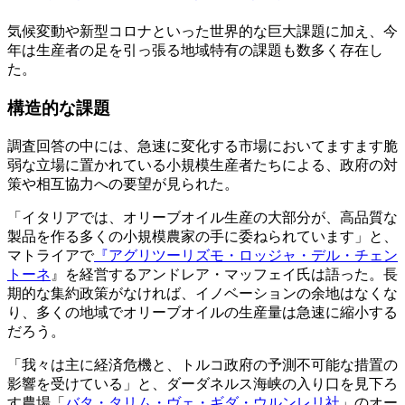
気候変動や新型コロナといった世界的な巨大課題に加え、今
年は生産者の足を引っ張る地域特有の課題も数多く存在し
た。
構造的な課題
調査回答の中には、急速に変化する市場においてますます脆
弱な立場に置かれている小規模生産者たちによる、政府の対
策や相互協力への要望が見られた。
「イタリアでは、オリーブオイル生産の大部分が、高品質な
製品を作る多くの小規模農家の手に委ねられています」と、
マトライアで
『アグリツーリズモ・ロッジャ・デル・チェン
トーネ
』を経営するアンドレア・マッフェイ氏は語った。長
期的な集約政策がなければ、イノベーションの余地はなくな
り、多くの地域でオリーブオイルの生産量は急速に縮小する
だろう。
「我々は主に経済危機と、トルコ政府の予測不可能な措置の
影響を受けている」と、ダーダネルス海峡の入り口を見下ろ
す農場「
バタ・タリム・ヴェ・ギダ・ウルンレリ社
」のオー