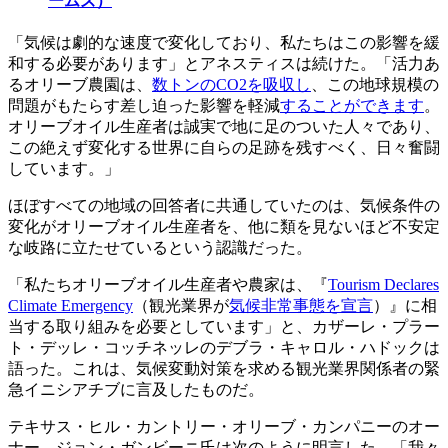
ームズ）
「気候は劇的な速度で変化しており、私たちはこの影響を緩
和する必要があります」とアネスティスは続けた。「活力あ
るオリーブ農園は、
数トンのCO2を吸収し
、この地球規模の
問題がもたらす差し迫った影響を軽減
することができます
。
オリーブオイル生産者は誠実で地に足のついた人々であり、
この絶えず変化する世界に自らの足跡を残すべく、日々奮闘
しています。」
ほぼすべての地域の回答者に共通していたのは、気候条件の
変化がオリーブオイル生産者を、他に類を見ないほど不安定
な岐路に立たせているという認識だった。
「私たちオリーブオイル生産者や農家は、『
Tourism Declares
Climate Emergency
（観光業界が
気候非常事態を宣言
）』に相
当する取り組みを必要としています」と、カザーレ・プラー
ト・デッレ・コッチネッレのデブラ・キャロル・ハドックは
語った。これは、気候変動対策を求める観光業界関係者の緊
急イニシアチブに言及したものだ。
テキサス・ヒル・カントリー・オリーブ・カンパニーのオー
ナー、ジョン・ガンビーニ氏は次のように明言した。「我々