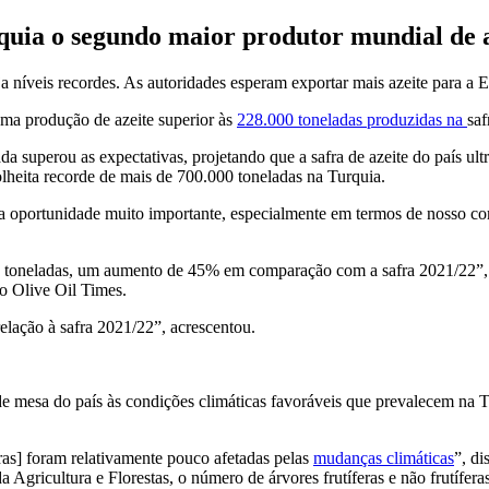
quia o segundo maior produtor mundial de a
ja níveis recordes. As autoridades esperam exportar mais azeite para a
 uma produção de azeite superior às
228.000 toneladas produzidas na
sa
a superou as expectativas, projetando que a safra de azeite do país ul
lheita recorde de mais de 700.000 toneladas na Turquia.
 oportunidade muito importante, especialmente em termos de nosso com
78 toneladas, um aumento de 45% em comparação com a safra 2021/22”,
o Olive Oil Times.
lação à safra 2021/22”, acrescentou.
 de mesa do país às condições climáticas favoráveis que prevalecem na 
iras] foram relativamente pouco afetadas pelas
mudanças climáticas
”, d
a Agricultura e Florestas, o número de árvores frutíferas e não frutíf