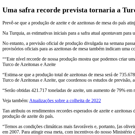
Uma safra recorde prevista tornaria a Tur
Prevê-se que a produção de azeite e de azeitonas de mesa do país atin
Na Turquia, as estimativas iniciais para a safra atual apontavam para
No entanto, a previsão oficial de produção divulgada na semana passad
provisórios oficiais para as azeitonas de mesa também indicam uma co
“Este nível recorde de nossa produção mostra que podemos criar uma
Turco de Azeitonas e Azeite
“Estima-se que a produção total de azeitonas de mesa será de 735.6
Turco de Azeitonas e Azeite, que coordenou os estudos de previsão, a
“Serão obtidas 421.717 toneladas de azeite, um aumento de 79% em re
Veja também:
Atualizações sobre a colheita de 2022
Tan atribuiu os rendimentos recordes esperados de azeite e azeitonas
produção de azeite do país.
“Temos as condições climáticas mais favoráveis e, portanto, [as olive
em 2007. Para atingir essa meta, com incentivos do nosso Ministério d