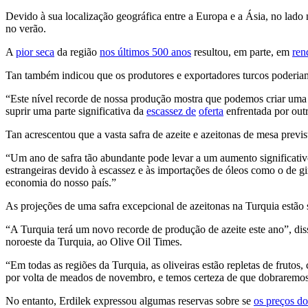
Devido à sua localização geográfica entre a Europa e a Ásia, no lado 
no verão.
A
pior seca
da região
nos últimos 500 anos
resultou, em parte, em
ren
Tan também indicou que os produtores e exportadores turcos poderiam
“Este nível recorde de nossa produção mostra que podemos criar uma 
suprir uma parte significativa da
escassez de
oferta
enfrentada por outr
Tan acrescentou que a vasta safra de azeite e azeitonas de mesa previ
“Um ano de safra tão abundante pode levar a um aumento significativo 
estrangeiras devido à escassez e às importações de óleos como o de gi
economia do nosso país.”
As projeções de uma safra excepcional de azeitonas na Turquia estão s
“A Turquia terá um novo recorde de produção de azeite este ano”, dis
noroeste da Turquia, ao Olive Oil Times.
“Em todas as regiões da Turquia, as oliveiras estão repletas de fruto
por volta de meados de novembro, e temos certeza de que dobraremo
No entanto, Erdilek expressou algumas reservas sobre se
os preços do