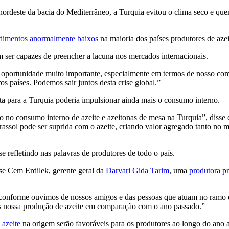
nordeste da bacia do Mediterrâneo, a Turquia evitou o clima seco e que
dimentos anormalmente baixos
na maioria dos países produtores de aze
 ser capazes de preencher a lacuna nos mercados internacionais.
oportunidade muito importante, especialmente em termos de nosso comér
os países. Podemos sair juntos desta crise global.”
sta para a Turquia poderia impulsionar ainda mais o consumo interno.
no consumo interno de azeite e azeitonas de mesa na Turquia”, disse el
rassol pode ser suprida com o azeite, criando valor agregado tanto no m
e refletindo nas palavras de produtores de todo o país.
se Cem Erdilek, gerente geral da
Darvari Gida Tarim
, uma
produtora p
s, conforme ouvimos de nossos amigos e das pessoas que atuam no ramo d
s nossa produção de azeite em comparação com o ano passado.”
 azeite
na origem serão favoráveis para os produtores ao longo do ano 