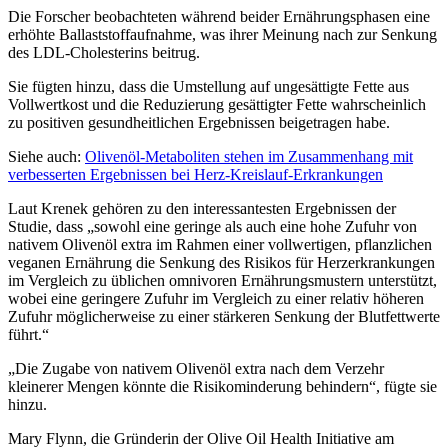
Die Forscher beobachteten während beider Ernährungsphasen eine
erhöhte Ballaststoffaufnahme, was ihrer Meinung nach zur Senkung
des LDL-Cholesterins beitrug.
Sie fügten hinzu, dass die Umstellung auf ungesättigte Fette aus
Vollwertkost und die Reduzierung gesättigter Fette wahrscheinlich
zu positiven gesundheitlichen Ergebnissen beigetragen habe.
Siehe auch:
Olivenöl-Metaboliten stehen im Zusammenhang mit
verbesserten Ergebnissen bei Herz-Kreislauf-Erkrankungen
Laut Krenek gehören zu den interessantesten Ergebnissen der
Studie, dass
„sowohl eine geringe als auch eine hohe Zufuhr von
nativem Olivenöl extra im Rahmen einer vollwertigen, pflanzlichen
veganen Ernährung die Senkung des Risikos für Herzerkrankungen
im Vergleich zu üblichen omnivoren Ernährungsmustern unterstützt,
wobei eine geringere Zufuhr im Vergleich zu einer relativ höheren
Zufuhr möglicherweise zu einer stärkeren Senkung der Blutfettwerte
führt.“
„
Die Zugabe von nativem Olivenöl extra nach dem Verzehr
kleinerer Mengen könnte die Risikominderung behindern“, fügte sie
hinzu.
Mary Flynn, die Gründerin der Olive Oil Health Initiative am