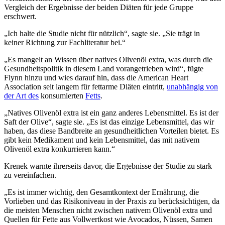
Vergleich der Ergebnisse der beiden Diäten für jede Gruppe
erschwert.
„
Ich halte die Studie nicht für nützlich“, sagte sie.
„Sie trägt in
keiner Richtung zur Fachliteratur bei.“
„
Es mangelt an Wissen über natives Olivenöl extra, was durch die
Gesundheitspolitik in diesem Land vorangetrieben wird
“
, fügte
Flynn hinzu und wies darauf hin, dass die American Heart
Association seit langem für fettarme Diäten eintritt,
unabhängig von
der Art des
konsumierten
Fetts
.
„Natives Olivenöl extra ist ein ganz anderes Lebensmittel. Es ist der
Saft der Olive“, sagte sie.
„Es ist das einzige Lebensmittel, das wir
haben, das diese Bandbreite an gesundheitlichen Vorteilen bietet. Es
gibt kein Medikament und kein Lebensmittel, das mit nativem
Olivenöl extra konkurrieren kann.“
Krenek warnte ihrerseits davor, die Ergebnisse der Studie zu stark
zu vereinfachen.
„
Es ist immer wichtig, den Gesamtkontext der Ernährung, die
Vorlieben und das Risikoniveau in der Praxis zu berücksichtigen, da
die meisten Menschen nicht zwischen nativem Olivenöl extra und
Quellen für Fette aus Vollwertkost wie Avocados, Nüssen, Samen