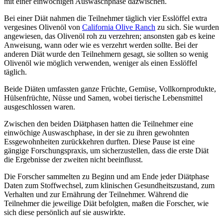
mit einer einwöchigen Auswaschphase dazwischen.
Bei einer Diät nahmen die Teil­neh­mer täglich vier Esslöffel extra
ver­ge­sines Olivenöl von
California Olive Ranch
zu sich. Sie wurden
an­ge­wiesen, das Olivenöl roh zu ver­zehren; ansonsten gab es keine
An­wei­sung, wann oder wie es ver­zehrt werden sollte. Bei der
anderen Diät wurde den Teilnehmern gesagt, sie sollten so wenig
Olivenöl wie möglich verwenden, weniger als einen Esslöffel
täglich.
Beide Diäten umfassten ganze Früchte, Gemüse, Vollkornprodukte,
Hülsenfrüchte, Nüsse und Samen, wobei tierische Lebensmittel
ausgeschlossen waren.
Zwischen den beiden Diätphasen hatten die Teilnehmer eine
einwöchige Auswaschphase, in der sie zu ihren gewohnten
Essgewohnheiten zurückkehren durften. Diese Pause ist eine
gängige Forschungspraxis, um sicherzustellen, dass die erste Diät
die Ergebnisse der zweiten nicht beeinflusst.
Die Forscher sammelten zu Beginn und am Ende jeder Diätphase
Daten zum Stoffwechsel, zum klinischen Gesundheitszustand, zum
Verhalten und zur Ernährung der Teilnehmer. Während die
Teilnehmer die jeweilige Diät befolgten, maßen die Forscher, wie
sich diese persönlich auf sie auswirkte.