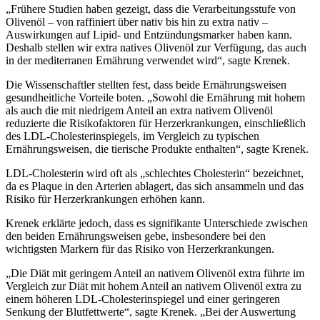
„
Frühere Studien haben gezeigt, dass die Verarbeitungsstufe von
Olivenöl – von raffiniert über nativ bis hin zu extra nativ –
Auswirkungen auf Lipid- und Entzündungsmarker haben kann.
Deshalb stellen wir extra natives Olivenöl zur Verfügung, das auch
in der mediterranen Ernährung verwendet wird“, sagte Krenek.
Die Wissenschaftler stellten fest, dass beide Ernährungsweisen
gesundheitliche Vorteile boten.
„
Sowohl die Ernährung mit hohem
als auch die mit niedrigem Anteil an extra nativem Olivenöl
reduzierte die Risikofaktoren für Herzerkrankungen, einschließlich
des LDL-Cholesterinspiegels, im Vergleich zu typischen
Ernährungsweisen, die tierische Produkte enthalten“, sagte Krenek.
LDL-Cholesterin wird oft als
„schlechtes Cholesterin“ bezeichnet,
da es Plaque in den Arterien ablagert, das sich ansammeln und das
Risiko für Herzerkrankungen erhöhen kann.
Krenek erklärte jedoch, dass es signifikante Unterschiede zwischen
den beiden Ernährungsweisen gebe, insbesondere bei den
wichtigsten Markern für das Risiko von Herzerkrankungen.
„
Die Diät mit geringem Anteil an nativem Olivenöl extra führte im
Vergleich zur Diät mit hohem Anteil an nativem Olivenöl extra zu
einem höheren LDL-Cholesterinspiegel und einer geringeren
Senkung der Blutfettwerte
“
, sagte Krenek.
„Bei der Auswertung