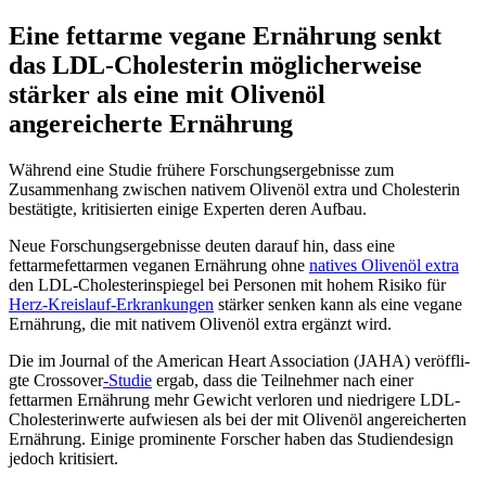
Eine fettarme vegane Ernährung senkt
das LDL-Cholesterin möglicherweise
stärker als eine mit Olivenöl
angereicherte Ernährung
Während eine Studie frühere Forschungsergebnisse zum
Zusammenhang zwischen nativem Olivenöl extra und Cholesterin
bestätigte, kritisierten einige Experten deren Aufbau.
Neue Forschungsergebnisse deuten darauf hin, dass eine
fettarmefettarmen veganen Ernährung ohne
natives Olivenöl extra
den LDL-Cholesterinspiegel bei Personen mit hohem Risiko für
Herz-Kreislauf-Erkrankungen
stärker senken kann als eine vegane
Ernährung, die mit nativem Olivenöl extra ergänzt wird.
Die im Journal of the American Heart Association (JAHA) ver­öff­li­
g­te Crossover
-Studie
ergab, dass die Teil­neh­mer nach einer
fettarmen Ernährung mehr Gewicht ver­loren und niedrigere LDL-
Cholesterinwerte aufwiesen als bei der mit Olivenöl angereicherten
Ernährung. Einige pro­mi­nente Forscher haben das Studiendesign
jedoch kritisiert.