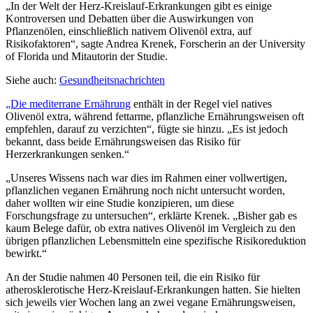
„In der Welt der Herz-Kreislauf-Erkrankungen gibt es einige
Kontroversen und Debatten über die Auswirkungen von
Pflanzenölen, einschließlich nativem Olivenöl extra, auf
Risikofaktoren“, sagte Andrea Krenek, Forscherin an der University
of Florida und Mitautorin der Studie.
Siehe auch:
Gesundheitsnachrichten
„Die mediterrane Ernährung
enthält in der Regel viel natives
Olivenöl extra, während fettarme, pflanzliche Ernährungsweisen oft
empfehlen, darauf zu verzichten“, fügte sie hinzu. „Es ist
jedoch
bekannt, dass beide Ernährungsweisen das Risiko für
Herzerkrankungen senken.“
„Unseres Wissens nach war dies im Rahmen einer vollwertigen,
pflanzlichen veganen Ernährung noch nicht untersucht worden,
daher wollten wir eine Studie konzipieren, um diese
Forschungsfrage zu untersuchen“, erklärte Krenek. „Bisher
gab es
kaum Belege dafür, ob extra natives Olivenöl im Vergleich zu den
übrigen pflanzlichen Lebensmitteln eine spezifische Risikoreduktion
bewirkt.“
An der Studie nahmen 40 Personen teil, die ein Risiko für
atherosklerotische Herz-Kreislauf-Erkrankungen hatten. Sie hielten
sich jeweils vier Wochen lang an zwei vegane Ernährungsweisen,