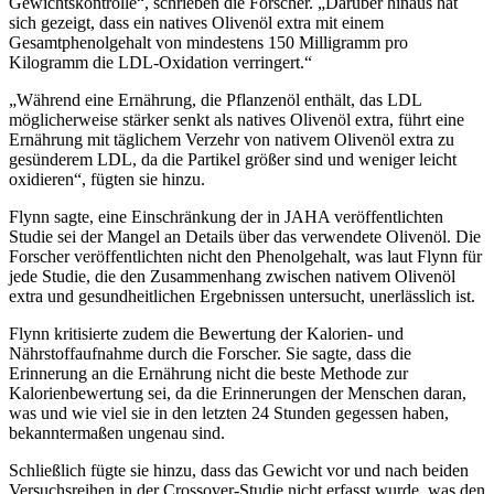
Gewichtskontrolle“, schrieben die Forscher.
„Darüber hinaus hat
sich gezeigt, dass ein natives Olivenöl extra mit einem
Gesamtphenolgehalt von mindestens 150 Milligramm pro
Kilogramm die LDL-Oxidation verringert.“
„
Während eine Ernährung, die Pflanzenöl enthält, das LDL
möglicherweise stärker senkt als natives Olivenöl extra, führt eine
Ernährung mit täglichem Verzehr von nativem Olivenöl extra zu
gesünderem LDL, da die Partikel größer sind und weniger leicht
oxidieren“, fügten sie hinzu.
Flynn sagte, eine Einschränkung der in JAHA veröffentlichten
Studie sei der Mangel an Details über das verwendete Olivenöl. Die
Forscher veröffentlichten nicht den Phenolgehalt, was laut Flynn für
jede Studie, die den Zusammenhang zwischen nativem Olivenöl
extra und gesundheitlichen Ergebnissen untersucht, unerlässlich ist.
Flynn kritisierte zudem die Bewertung der Kalorien- und
Nährstoffaufnahme durch die Forscher. Sie sagte, dass die
Erinnerung an die Ernährung nicht die beste Methode zur
Kalorienbewertung sei, da die Erinnerungen der Menschen daran,
was und wie viel sie in den letzten 24 Stunden gegessen haben,
bekanntermaßen ungenau sind.
Schließlich fügte sie hinzu, dass das Gewicht vor und nach beiden
Versuchsreihen in der Crossover-Studie nicht erfasst wurde, was den