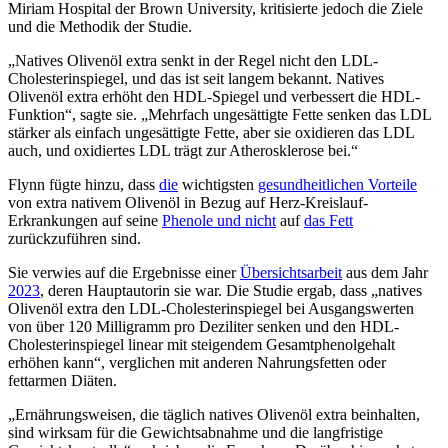
Miriam Hospital der Brown University, kritisierte jedoch die Ziele
und die Methodik der Studie.
„Natives Olivenöl extra senkt in der Regel nicht den LDL-
Cholesterinspiegel, und das ist seit langem bekannt. Natives
Olivenöl extra erhöht den HDL-Spiegel und verbessert die HDL-
Funktion“, sagte sie.
„Mehrfach ungesättigte Fette senken das LDL
stärker als einfach ungesättigte Fette, aber sie oxidieren das LDL
auch, und oxidiertes LDL trägt zur Atherosklerose bei.“
Flynn fügte hinzu, dass
die
wichtigsten
gesundheitlichen Vorteile
von extra nativem Olivenöl in Bezug auf Herz-Kreislauf-
Erkrankungen auf seine
Phenole und nicht
auf
das Fett
zurückzuführen sind.
Sie verwies auf die Ergebnisse einer
Übersichtsarbeit
aus dem Jahr
2023
, deren Hauptautorin sie war. Die Studie ergab, dass
„natives
Olivenöl extra den LDL-Cholesterinspiegel bei Ausgangswerten
von über 120 Milligramm pro Deziliter senken und den HDL-
Cholesterinspiegel linear mit steigendem Gesamtphenolgehalt
erhöhen kann“, verglichen mit anderen Nahrungsfetten oder
fettarmen Diäten.
„
Ernährungsweisen, die täglich natives Olivenöl extra beinhalten,
sind wirksam für die Gewichtsabnahme und die langfristige