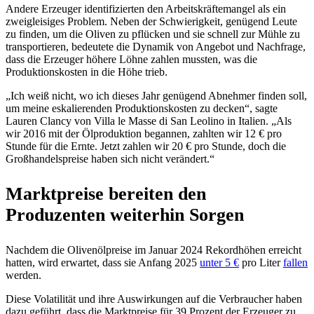
Andere Erzeuger identifizierten den Arbeitskräftemangel als ein
zweigleisiges Problem. Neben der Schwierigkeit, genügend Leute
zu finden, um die Oliven zu pflücken und sie schnell zur Mühle zu
transportieren, bedeutete die Dynamik von Angebot und Nachfrage,
dass die Erzeuger höhere Löhne zahlen mussten, was die
Produktionskosten in die Höhe trieb.
„
Ich weiß nicht, wo
ich
dieses Jahr genügend Abnehmer finden soll,
um meine eskalierenden Produktionskosten zu decken“, sagte
Lauren Clancy von Villa le Masse di San Leolino in Italien.
„
Als
wir 2016 mit der Ölproduktion begannen, zahlten wir 12 € pro
Stunde für die Ernte. Jetzt zahlen wir 20 € pro Stunde, doch die
Großhandelspreise haben sich nicht verändert.“
Marktpreise bereiten den
Produzenten weiterhin Sorgen
Nachdem die Olivenölpreise im Januar 2024 Rekordhöhen erreicht
hatten, wird erwartet, dass sie Anfang 2025
unter 5 €
pro Liter
fallen
werden.
Diese Volatilität und ihre Auswirkungen auf die Verbraucher haben
dazu geführt, dass die Marktpreise für 39 Prozent der Erzeuger zu