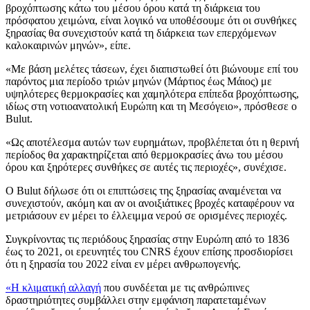
βροχόπτωσης κάτω του μέσου όρου κατά τη διάρκεια του
πρόσφατου χειμώνα, είναι λογικό να υποθέσουμε ότι οι συνθήκες
ξηρασίας θα συνεχιστούν κατά τη διάρκεια των επερχόμενων
καλοκαιρινών μηνών», είπε.
«Με βάση μελέτες τάσεων, έχει διαπιστωθεί ότι βιώνουμε επί του
παρόντος μια περίοδο τριών μηνών (Μάρτιος έως Μάιος) με
υψηλότερες θερμοκρασίες και χαμηλότερα επίπεδα βροχόπτωσης,
ιδίως στη νοτιοανατολική Ευρώπη και τη Μεσόγειο», πρόσθεσε ο
Bulut.
«Ως αποτέλεσμα αυτών των ευρημάτων, προβλέπεται ότι η θερινή
περίοδος θα χαρακτηρίζεται από θερμοκρασίες άνω του μέσου
όρου και ξηρότερες συνθήκες σε αυτές τις περιοχές», συνέχισε.
Ο Bulut δήλωσε ότι οι επιπτώσεις της ξηρασίας αναμένεται να
συνεχιστούν, ακόμη και αν οι ανοιξιάτικες βροχές καταφέρουν να
μετριάσουν εν μέρει το έλλειμμα νερού σε ορισμένες περιοχές.
Συγκρίνοντας τις περιόδους ξηρασίας στην Ευρώπη από το 1836
έως το 2021, οι ερευνητές του CNRS έχουν επίσης προσδιορίσει
ότι η ξηρασία του 2022 είναι εν μέρει ανθρωπογενής.
«Η κλιματική αλλαγή
που συνδέεται με τις ανθρώπινες
δραστηριότητες συμβάλλει στην εμφάνιση παρατεταμένων