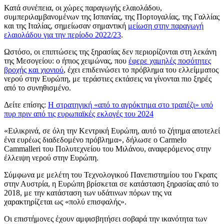
Κατά συνέπεια, οι χώρες παραγωγής ελαιολάδου,
συμπεριλαμβανομένων της Ισπανίας, της Πορτογαλίας, της Γαλλίας
και της Ιταλίας, σημείωσαν σημαντική
μείωση στην παραγωγή
ελαιολάδου για την περίοδο 2022/23
.
Ωστόσο, οι επιπτώσεις της ξηρασίας δεν περιορίζονται στη λεκάνη
της Μεσογείου: ο ήπιος χειμώνας, που
έφερε χαμηλές ποσότητες
βροχής και χιονιού
, έχει επιδεινώσει το πρόβλημα του ελλείμματος
νερού στην Ευρώπη, με τεράστιες εκτάσεις να γίνονται πιο ξηρές
από το συνηθισμένο.
Δείτε επίσης:
Η στρατηγική «από το αγρόκτημα στο τραπέζι» υπό
πυρ πριν από τις ευρωπαϊκές εκλογές του 2024
«Ειλικρινά, σε όλη την Κεντρική Ευρώπη, αυτό το ζήτημα αποτελεί
ένα ευρέως διαδεδομένο πρόβλημα», δήλωσε ο Carmelo
Cammalleri του Πολυτεχνείου του Μιλάνου, αναφερόμενος στην
έλλειψη νερού στην Ευρώπη.
Σύμφωνα με μελέτη του Τεχνολογικού Πανεπιστημίου του Γκρατς
στην Αυστρία, η Ευρώπη βρίσκεται σε κατάσταση ξηρασίας από το
2018, με την κατάσταση των υδάτινων πόρων της να
χαρακτηρίζεται ως «πολύ επισφαλής».
Οι επιστήμονες έχουν αμφισβητήσει σοβαρά την ικανότητα των