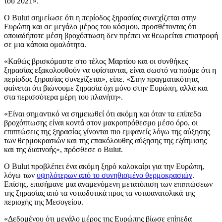
του 2021».
Ο Bulut σημείωσε ότι η περίοδος ξηρασίας συνεχίζεται στην
Ευρώπη και σε μεγάλο μέρος του κόσμου, προσθέτοντας ότι
οποιαδήποτε μέση βροχόπτωση δεν πρέπει να θεωρείται επιστροφή
σε μια κάποια ομαλότητα.
«Καθώς βρισκόμαστε στο τέλος Μαρτίου και οι συνθήκες
ξηρασίας εξακολουθούν να υφίστανται, είναι σωστό να πούμε ότι η
περίοδος ξηρασίας συνεχίζεται», είπε. «Στην πραγματικότητα,
φαίνεται ότι βιώνουμε ξηρασία όχι μόνο στην Ευρώπη, αλλά και
στα περισσότερα μέρη του πλανήτη».
«Είναι σημαντικό να σημειωθεί ότι ακόμη και όταν τα επίπεδα
βροχόπτωσης είναι κοντά στον μακροπρόθεσμο μέσο όρο, οι
επιπτώσεις της ξηρασίας γίνονται πιο εμφανείς λόγω της αύξησης
των θερμοκρασιών και της επακόλουθης αύξησης της εξάτμισης
και της διαπνοής», πρόσθεσε ο Bulut.
Ο Bulut προβλέπει ένα ακόμη ξηρό καλοκαίρι για την Ευρώπη,
λόγω των
υψηλότερων από το συνηθισμένο θερμοκρασιών
.
Επίσης, επισήμανε μια αναμενόμενη μετατόπιση των επιπτώσεων
της ξηρασίας από τα νοτιοδυτικά προς τα νοτιοανατολικά της
περιοχής της Μεσογείου.
«Δεδομένου ότι μεγάλο μέρος της Ευρώπης βίωσε επίπεδα