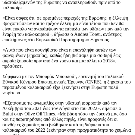
υδατοδεξαμενών της Ευρώπης να αναπληρωθούν πριν από το
καλοκαίρι.
«Είναι σαφές ότι, σε ορισμένες περιοχές της Ευρώπης, η έλλειψη
βροχοπτώσεων και το τρέχον έλλειμμα είναι τέτοια που δεν θα
είναι εύκολο να ανακάμψουν τα επίπεδα των υδάτων πριν από την
έναρξη του καλοκαιριού», δήλωσε ο Andrea Toreti, ανώτερος
επιστήμονας στο Ευρωπαϊκό Παρατηρητήριο Ξηρασίας.
«Αυτό που είναι ασυνήθιστο είναι η επανάληψη αυτών των
φαινομένων [ξηρασίας], καθώς ήδη βιώσαμε μια σοβαρή έως
ακραία ξηρασία πριν από ένα χρόνο και μια άλλη το 2018»,
πρόσθεσε.
Σύμφωνα με τον Μπουράκ Μπουλούτ, ερευνητή του Γαλλικού
Εθνικού Κέντρου Επιστημονικής Έρευνας (CNRS), η ξηρασία του
περασμένου καλοκαιριού είχε ξεκινήσει στην Ευρώπη πολύ
νωρίτερα.
«Εξετάσαμε τις ανωμαλίες στην υδατική ισορροπία από τον
Δεκέμβριο του 2021 έως τον Αύγουστο του 2022», δήλωσε ο
Bulut στην Olive Oil Times. «Με βάση τόσο την έρευνά μας όσο
και τις παρατηρήσεις από άλλες πηγές, είναι προφανές ότι οι
συνθήκες ξηρασίας που βιώθηκαν κατά τη διάρκεια του
καλοκαιριού του 2022 ξεκίνησαν στην πραγματικότητα το χειμώνα