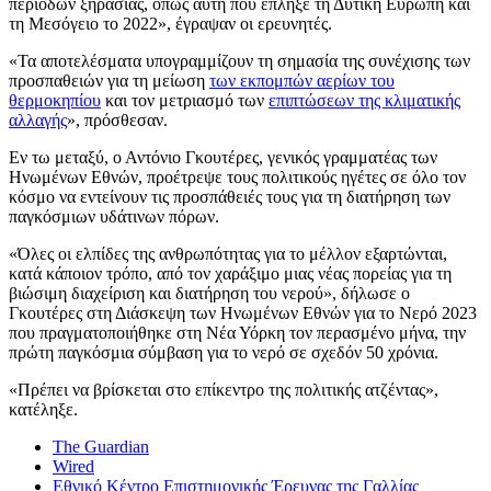
περιόδων ξηρασίας, όπως αυτή που έπληξε τη Δυτική Ευρώπη και
τη Μεσόγειο το 2022», έγραψαν οι ερευνητές.
«Τα αποτελέσματα υπογραμμίζουν τη σημασία της συνέχισης των
προσπαθειών για τη μείωση
των εκπομπών αερίων του
θερμοκηπίου
και τον μετριασμό των
επιπτώσεων της κλιματικής
αλλαγής
», πρόσθεσαν.
Εν τω μεταξύ, ο Αντόνιο Γκουτέρες, γενικός γραμματέας των
Ηνωμένων Εθνών, προέτρεψε τους πολιτικούς ηγέτες σε όλο τον
κόσμο να εντείνουν τις προσπάθειές τους για τη διατήρηση των
παγκόσμιων υδάτινων πόρων.
«Όλες οι ελπίδες της ανθρωπότητας για το μέλλον εξαρτώνται,
κατά κάποιον τρόπο, από τον χαράξιμο μιας νέας πορείας για τη
βιώσιμη διαχείριση και διατήρηση του νερού», δήλωσε ο
Γκουτέρες στη Διάσκεψη των Ηνωμένων Εθνών για το Νερό 2023
που πραγματοποιήθηκε στη Νέα Υόρκη τον περασμένο μήνα, την
πρώτη παγκόσμια σύμβαση για το νερό σε σχεδόν 50 χρόνια.
«Πρέπει να βρίσκεται στο επίκεντρο της πολιτικής ατζέντας»,
κατέληξε.
The Guardian
Wired
Εθνικό Κέντρο Επιστημονικής Έρευνας της Γαλλίας