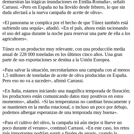
demuestran las trágicas inundaciones en Emilia-Romaña», señaló
Carrassi. «Pero en España no ha llovido desde febrero, lo que sin
duda afectará a la nueva campaña de aceite de oliva».
«El panorama se complica por el hecho de que Túnez también está
sufriendo una sequía», añadió. «En el país, ahora están racionando
el uso del agua durante la noche para reservar una parte de ella a los
agricultores».
Túnez es un productor muy relevante, con una producción media
anual de 228 000 toneladas en los últimos cinco años. Una gran
parte de sus exportaciones se destina a la Unión Europea.
«Para salvar la situación, necesitaríamos una campaña con al menos
1,5 millones de toneladas de aceite de oliva producidas en España.
Pero eso no va a suceder», afirmó Carrassi.
«En Italia, estamos iniciando una magnífica temporada de floración;
los productores están comunicando datos muy positivos en estos
momentos», añadió. «Si las temperaturas no cambian bruscamente y
se mantienen en la media estacional, o incluso un poco por debajo,
podemos albergar esperanzas de una temporada muy buena».
«Para el cultivo del olivo, la campaña irá aún mejor si llueve un
poco durante el verano», continuó Carrassi. «En este caso, los retos
más importantes podrían surgir a finales de agosto, cuando la