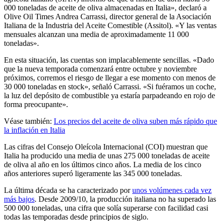
000 toneladas de aceite de oliva almacenadas en Italia», declaró a
Olive Oil Times Andrea Carrassi, director general de la Asociación
Italiana de la Industria del Aceite Comestible (Assitol). «Y las ventas
mensuales alcanzan una media de aproximadamente 11 000
toneladas».
En esta situación, las cuentas son implacablemente sencillas. «Dado
que la nueva temporada comenzará entre octubre y noviembre
próximos, corremos el riesgo de llegar a ese momento con menos de
30 000 toneladas en stock», señaló Carrassi. «Si fuéramos un coche,
la luz del depósito de combustible ya estaría parpadeando en rojo de
forma preocupante».
Véase también:
Los precios del aceite de oliva suben más rápido que
la inflación en Italia
Las cifras del Consejo Oleícola Internacional (COI) muestran que
Italia ha producido una media de unas 275 000 toneladas de aceite
de oliva al año en los últimos cinco años. La media de los cinco
años anteriores superó ligeramente las 345 000 toneladas.
La última década se ha caracterizado por
unos volúmenes cada vez
más bajos
. Desde 2009/10, la producción italiana no ha superado las
500 000 toneladas, una cifra que solía superarse con facilidad casi
todas las temporadas desde principios de siglo.