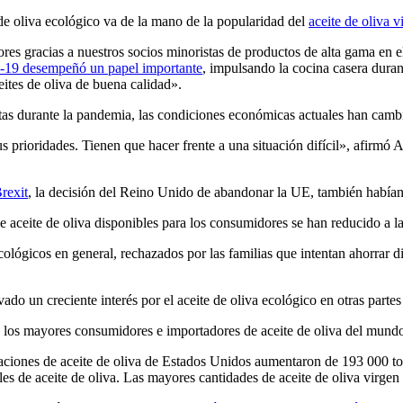
de oliva ecológico va de la mano de la popularidad del
aceite de oliva v
s gracias a nuestros socios minoristas de productos de alta gama en 
19 desempeñó un papel importante
, impulsando la cocina casera dura
eites de oliva de buena calidad».
stas durante la pandemia, las condiciones económicas actuales han camb
 prioridades. Tienen que hacer frente a una situación difícil», afirmó Am
rexit
, la decisión del Reino Unido de abandonar la UE, también habían a
 aceite de oliva disponibles para los consumidores se han reducido a 
cológicos en general, rechazados por las familias que intentan ahorrar 
 un creciente interés por el aceite de oliva ecológico en otras partes
e los mayores consumidores e importadores de aceite de oliva del mundo
taciones de aceite de oliva de Estados Unidos aumentaron de 193 000 t
 de aceite de oliva. Las mayores cantidades de aceite de oliva virgen 