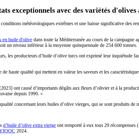
ats exceptionnels avec des variétés d'olives
es conditions météorologiques extrêmes et une baisse significative des 
 en huile d'olive
dans toute la Méditerranée au cours de la campagne ag
soit un niveau inférieur à la moyenne quinquennale de 254 600 tonnes.
rs, les producteurs d’huile d’olive turcs ont exprimé leur inquiétude f
de haute qualité qui mettent en valeur les saveurs et les caractéristique
2023] ont causé d’importants dégâts aux fleurs d’olivier et à la produc
mauvaise depuis 1990. »
alité concernant leurs huiles d’olive vierges, qui se sont produits de 
cs
d’huile d’olive extra vierge
ont remporté à eux tous 29 récompenses (17
 NYIOOC
2024.