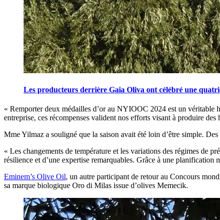
Les producteurs derrière Gaia Oliva ont célébré une quatr
« Remporter deux médailles d’or au NYIOOC 2024 est un véritable hon
entreprise, ces récompenses valident nos efforts visant à produire des h
Mme Yilmaz a souligné que la saison avait été loin d’être simple. Des te
« Les changements de température et les variations des régimes de préci
résilience et d’une expertise remarquables. Grâce à une planification m
Eminem’s Olive Oil
, un autre participant de retour au Concours mondi
sa marque biologique Oro di Milas issue d’olives Memecik.