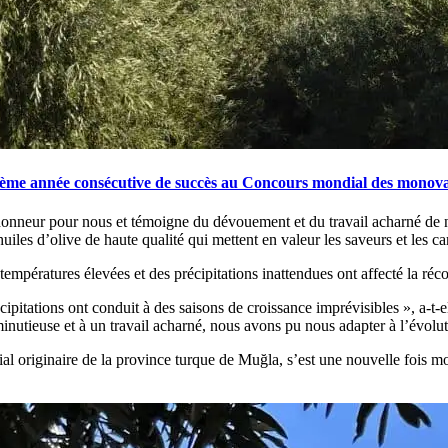
ième année consécutive de succès au Concours mondial des monovar
neur pour nous et témoigne du dévouement et du travail acharné de not
uiles d’olive de haute qualité qui mettent en valeur les saveurs et les ca
mpératures élevées et des précipitations inattendues ont affecté la récolt
pitations ont conduit à des saisons de croissance imprévisibles », a-t-e
inutieuse et à un travail acharné, nous avons pu nous adapter à l’évoluti
al originaire de la province turque de Muğla, s’est une nouvelle fois mo