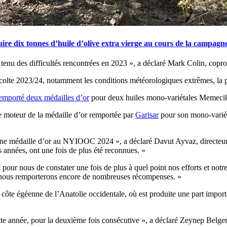
ire dix tonnes d’huile d’olive extra vierge au cours de la campagn
tenu des difficultés rencontrées en 2023 », a déclaré Mark Colin, coprop
colte 2023/24, notamment les conditions météorologiques extrêmes, la 
remporté deux médailles d’or
pour deux huiles mono-variétales Memecik
le moteur de la médaille d’or remportée par
Garisar
pour son mono-variéta
ne médaille d’or au NYIOOC 2024 », a déclaré Davut Ayvaz, directeur 
années, ont une fois de plus été reconnues. »
nt pour nous de constater une fois de plus à quel point nos efforts et no
nous remporterons encore de nombreuses récompenses. »
 côte égéenne de l’Anatolie occidentale, où est produite une part impor
e année, pour la deuxième fois consécutive », a déclaré Zeynep Belger,