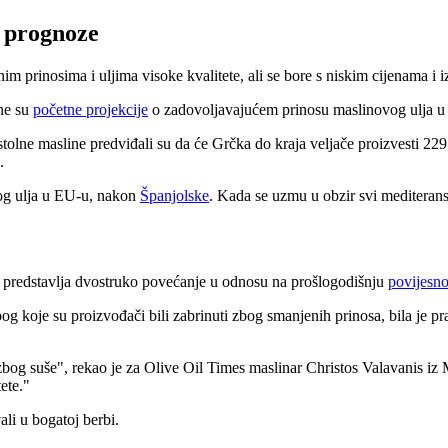
e prognoze
im prinosima i uljima visoke kvalitete, ali se bore s niskim cijenama 
ne su
početne projekcije
o zadovoljavajućem prinosu maslinovog ulja u 
tolne masline predviđali su da će Grčka do kraja veljače proizvesti 22
.
vog ulja u EU-u, nakon
Španjolske
. Kada se uzmu u obzir svi mediteransk
 predstavlja
dvostruko povećanje u odnosu na prošlogodišnju
povijesno
g koje su proizvođači bili zabrinuti zbog smanjenih prinosa, bila je pr
 zbog suše", rekao je za Olive Oil Times maslinar Christos Valavanis i
ete."
li u bogatoj berbi.