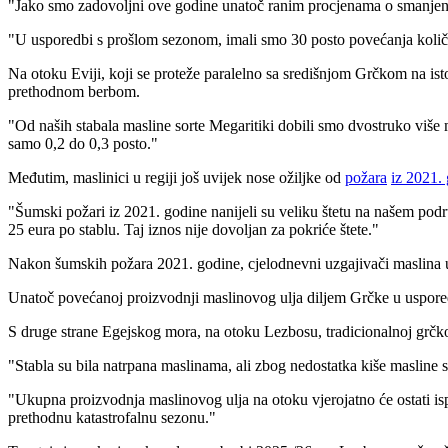
"Jako smo zadovoljni ove godine unatoč ranim procjenama o smanjeno
"
U usporedbi s prošlom sezonom, imali smo 30 posto povećanja količ
Na otoku Eviji, koji se proteže paralelno sa središnjom Grčkom na ist
prethodnom berbom.
"
Od naših stabala masline sorte Megaritiki dobili smo dvostruko više
samo 0,2 do 0,3 posto."
Međutim, maslinici u regiji još uvijek nose ožiljke od
požara
iz 2021.
"
Šumski požari iz 2021. godine nanijeli su veliku štetu na našem pod
25 eura po stablu. Taj iznos nije dovoljan za pokriće štete."
Nakon šumskih požara 2021. godine, cjelodnevni uzgajivači maslina
Unatoč povećanoj proizvodnji maslinovog ulja diljem Grčke u usporedb
S druge strane Egejskog mora, na otoku Lezbosu, tradicionalnoj grčkoj
"Stabla su bila natrpana maslinama, ali zbog nedostatka kiše masline s
"
Ukupna proizvodnja maslinovog ulja na otoku vjerojatno će ostati i
prethodnu katastrofalnu sezonu."