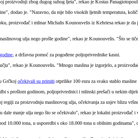
j proizvodnji zbog dugog suhog ljeta", rekao je Kostas Panagiotopoul
ine", dodao je.
"Naravno, da nije bilo visokih ljetnih temperatura, količi
oku, proizvođač i mlinar Michalis Kounouvelis iz Kehriesa rekao je da 
 maslinovog ulja nego prošle godine", rekao je Kounouvelis.
"Što se tič
 godine
, a državna pomoć za pogođene poljoprivrednike kasni.
ručju", rekao je Kounouvelis.
"Mnogo maslina je izgorjelo, a proizvođač
 u Grčkoj
očekivali su primiti
otprilike 100 eura za svako stablo maslin
i s prošlom godinom, poljoprivrednici i mlinski prešači u nekim dijelo
 regiji za proizvodnju maslinovog ulja, očekivanja za usjev blizu vršn
u dale manje ulja nego što se očekivalo", rekao je lokalni proizvođač i 
spod 10.000 tona, u usporedbi s oko 18.000 tona u obilnim godinama", 