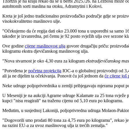
Tzortzis je na kraju rekao da se u berbi 2025./26. na Lezbosu može oč
autohtonih sorti maslina na otoku, Adramytini i Kolovi.
Kreta je još jedno tradicionalno proizvođačko područje gdje se proizv
visokokvalitetno maslinovo ulje.
"Očekujemo da će regija dati oko 23.000 tona u usporedbi sa samo 16
također je izvanredna, pri čemu je 92 posto svježih ulja ove sezone kl
Ove godine
cijene maslinovog ulja
govore drugačiju priču
: proizvođa
kilogramu ekstra djevičanskog maslinovog ulja.
"Nova stvarnost je oko 4,30 eura za kilogram
ekstradjevičanskog mas
"Potvrđena je
početna projekcija
IOC-a o globalnoj proizvodnji od 3,4
ali ja ne dijelim ta očekivanja. Ponovit ću još jednom da
će cijene još 
Neke udruge poljoprivrednika u zemlji pribjegavaju mjerama poput pos
U Meseniji je na
aukciji Agrarne udruge Kalamate za 25 tona svježe
kupci
"nisu reagirali" na traženu cijenu od 5,10 eura po kilogramu.
Međutim, u susjednoj Lakoniji, poljoprivredna udruga Molaon-Pakion p
"Dogovorili smo prodati 80 tona za 4,75 eura po kilogramu", rekao j
na razini EU-a za uvoz maslinovog ulja iz trećih zemalja."