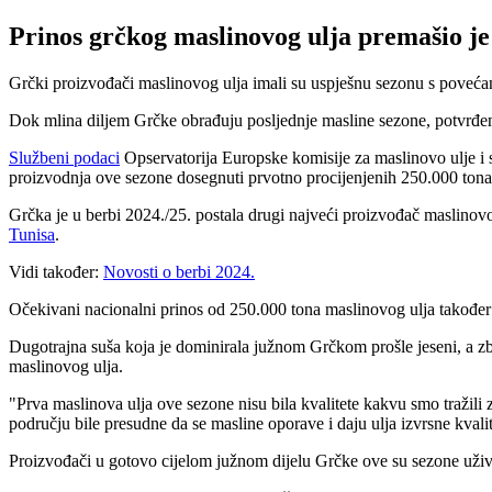
Prinos grčkog maslinovog ulja premašio j
Grčki proizvođači maslinovog ulja imali su uspješnu sezonu s povećan
Dok mlina diljem Grčke obrađuju posljednje masline sezone, potvrđe
Službeni podaci
Opservatorija Europske komisije za maslinovo ulje i s
proizvodnja ove sezone dosegnuti prvotno procijenjenih 250.000 tona
Grčka je u berbi 2024./25. postala drugi najveći proizvođač maslino
Tunisa
.
Vidi također:
Novosti o berbi 2024.
Očekivani nacionalni prinos od 250.000 tona maslinovog ulja također
Dugotrajna suša koja je dominirala južnom Grčkom prošle jeseni, a zbo
maslinovog ulja.
"
Prva maslinova ulja ove sezone nisu bila kvalitete kakvu smo tražili
području bile presudne da se masline oporave i daju ulja izvrsne kvalit
Proizvođači u gotovo cijelom južnom dijelu Grčke ove su sezone uživa