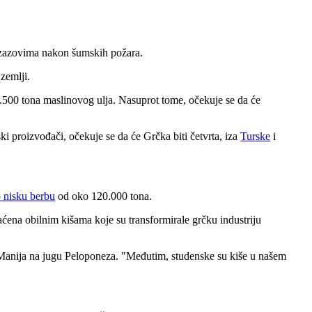
i izazovima nakon šumskih požara.
zemlji.
9.500 tona maslinovog ulja. Nasuprot tome, očekuje se da će
i proizvođači, očekuje se da će Grčka biti četvrta, iza
Turske
i
 nisku berbu
od oko 120.000 tona
.
aćena obilnim kišama koje su transformirale grčku industriju
z Manija na jugu Peloponeza.
"Međutim, studenske su kiše u našem