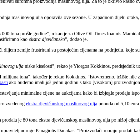
ekivati skromna proizvodnja maslinovog ulja. Za to je okrivio kasno cvj
odnja maslinovog ulja oporavila ove sezone. U zapadnom dijelu otoka, r
.000 tona prošle godine", rekao je za Olive Oil Times Ioannis Mamidaki
asificirano kao
ekstra djevičansko
", dodao je.
či diljem zemlje frustrirani su postojećim cijenama na podrijetlu, koje 
linovog ulja
niske kiselosti", rekao je Yiorgos Kokkinos, predsjednik 
 milijuna tona", također je rekao Kokkinos.
"Istovremeno, tržište nije 
pasti
ako budemo imali još jednu godinu s tako [visokom] proizvodnjo
tavljanja minimalne cijene na aukcijama kako bi izbjegle prodaju ispo
 proizvedenog
ekstra djevičanskog maslinovog ulja
ponuda od 5,10 eura 
rodala je 80 tona ekstra djevičanskog maslinovog ulja po nižoj cijeni
e upravitelj udruge Panagiotis Danakas.
"Proizvođači moraju prodati kako