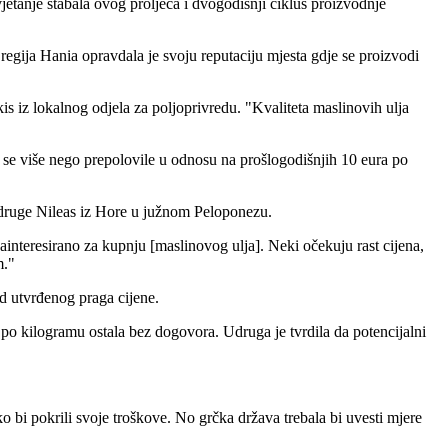
etanje stabala ovog proljeća i dvogodišnji ciklus proizvodnje
egija Hania opravdala je svoju reputaciju mjesta gdje se proizvodi
s iz lokalnog odjela za poljoprivredu.
"Kvaliteta maslinovih ulja
su se više nego prepolovile u odnosu na prošlogodišnjih 10 eura po
udruge Nileas iz Hore u južnom Peloponezu.
zainteresirano za kupnju [maslinovog ulja]. Neki očekuju rast cijena,
m."
d utvrđenog praga cijene.
po kilogramu ostala bez dogovora
. Udruga je tvrdila da potencijalni
.
 bi pokrili svoje troškove. No grčka država trebala bi uvesti mjere