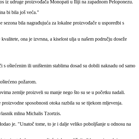
os iz udruge proizvođača Monopati u Iliji na zapadnom Peloponezu.
na bi bila još veća."
je sezona bila nagrađujuća za lokalne proizvođače u usporedbi s
e kvalitete, ona je izvrsna, a kiselost ulja u našem području doseže
i s oštećenim ili uništenim stablima dosad su dobili naknadu od samo
e oštećeno požarom.
vima zemlje proizveli su manje nego što su se u početku nadali.
e proizvodne sposobnosti otoka razbila su se tijekom mljevenja.
vlasnik mlina Michalis Tzortzis.
dodao je.
"Unatoč tome, to je i dalje veliko poboljšanje u odnosu na