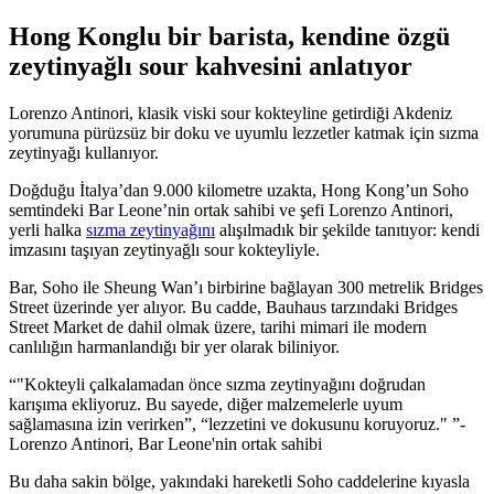
Hong Konglu bir barista, kendine özgü
zeytinyağlı sour kahvesini anlatıyor
Lorenzo Antinori, klasik viski sour kokteyline getirdiği Akdeniz
yorumuna pürüzsüz bir doku ve uyumlu lezzetler katmak için sızma
zeytinyağı kullanıyor.
Doğduğu İtalya’dan 9.000 kilometre uzakta, Hong Kong’un Soho
semtindeki Bar Leone’nin ortak sahibi ve şefi Lorenzo Antinori,
yerli halka
sızma zeytinyağını
alışılmadık bir şekilde tanıtıyor: kendi
imzasını taşıyan zeytinyağlı sour kokteyliyle.
Bar, Soho ile Sheung Wan’ı birbirine bağlayan 300 metrelik Bridges
Street üzerinde yer alıyor. Bu cadde, Bauhaus tarzındaki Bridges
Street Market de dahil olmak üzere, tarihi mimari ile modern
canlılığın harmanlandığı bir yer olarak biliniyor.
"Kokteyli çalkalamadan önce sızma zeytinyağını doğrudan
karışıma ekliyoruz. Bu sayede, diğer malzemelerle uyum
sağlamasına izin verirken
,
lezzetini ve dokusunu koruyoruz."
-
Lorenzo Antinori, Bar Leone'nin ortak sahibi
Bu daha sakin bölge, yakındaki hareketli Soho caddelerine kıyasla