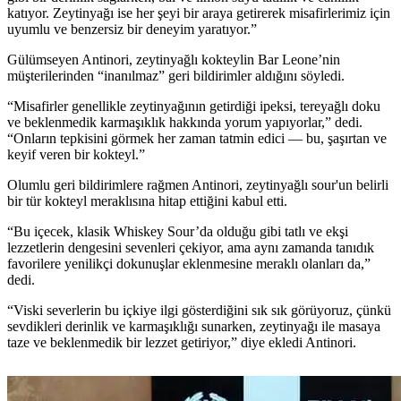
katıyor. Zeytinyağı ise her şeyi bir araya getirerek misafirlerimiz için
uyumlu ve benzersiz bir deneyim yaratıyor.”
Gülümseyen Antinori, zeytinyağlı kokteylin Bar Leone’nin
müşterilerinden
“
inanılmaz” geri bildirimler aldığını söyledi.
“Misafirler
genellikle zeytinyağının getirdiği ipeksi, tereyağlı doku
ve beklenmedik karmaşıklık hakkında yorum yapıyorlar,” dedi.
“Onların tepkisini görmek her zaman tatmin edici — bu, şaşırtan ve
keyif veren bir kokteyl.”
Olumlu geri bildirimlere rağmen Antinori, zeytinyağlı sour'un belirli
bir tür kokteyl meraklısına hitap ettiğini kabul etti.
“
Bu içecek, klasik Whiskey Sour’da olduğu gibi tatlı ve ekşi
lezzetlerin dengesini sevenleri çekiyor, ama aynı zamanda tanıdık
favorilere yenilikçi dokunuşlar eklenmesine meraklı olanları da,”
dedi.
“Viski severlerin bu içkiye ilgi gösterdiğini sık sık görüyoruz, çünkü
sevdikleri derinlik ve karmaşıklığı sunarken, zeytinyağı ile masaya
taze ve beklenmedik bir lezzet getiriyor,” diye ekledi Antinori.