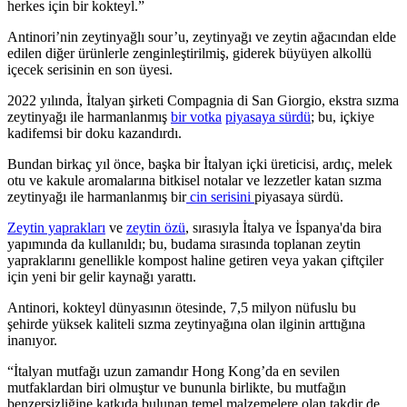
herkes için bir kokteyl.”
Antinori’nin zeytinyağlı sour’u, zeytinyağı ve zeytin ağacından elde
edilen diğer ürünlerle zenginleştirilmiş, giderek büyüyen alkollü
içecek serisinin en son üyesi.
2022 yılında, İtalyan şirketi Compagnia di San Giorgio
, ekstra sızma
zeytinyağı ile harmanlanmış
bir votka
piyasaya sürdü
; bu, içkiye
kadifemsi bir doku kazandırdı
.
Bundan birkaç yıl
önce, başka bir İtalyan içki üreticisi,
ardıç, melek
otu ve kakule aromalarına bitkisel notalar ve lezzetler
katan sızma
zeytinyağı ile harmanlanmış bir
cin serisini
piyasaya sürdü
.
Zeytin yaprakları
ve
zeytin özü
, sırasıyla İtalya ve İspanya'da bira
yapımında da kullanıldı; bu, budama sırasında toplanan zeytin
yapraklarını genellikle kompost haline getiren veya yakan çiftçiler
için yeni bir gelir kaynağı yarattı.
Antinori, kokteyl dünyasının ötesinde, 7,5 milyon nüfuslu bu
şehirde yüksek kaliteli sızma zeytinyağına olan ilginin arttığına
inanıyor.
“
İtalyan mutfağı uzun zamandır Hong Kong’da en sevilen
mutfaklardan biri olmuştur ve bununla birlikte, bu mutfağın
benzersizliğine katkıda bulunan temel malzemelere olan takdir de