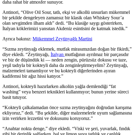
daha rahat bir atmosfer sunuyor.
Antinori, “Olive Oil Sour, tatlı, ekşi ve alkollü unsurları mükemmel
bir şekilde dengeleyen zamansız bir klasik olan Whiskey Sour’a
olan sevgimden ilham aldı” dedi. “Bu klasiğe saygı gösterirken,
İtalyan köklerimizi yansıtan Akdeniz esintisini de katmak istedik.”
Ayrıca bakınız:
Mükemmel Zeytinyağlı Martini
“Sızma zeytinyağı eklemek, mutfak mirasımızdan doğan bir fikirdi,”
diye ekledi.
“
Zeytinyağı,
İtalyan
mutfağının ayrılmaz bir parçasıdır
ve biz de düşündük ki — neden zengin, pürüzsüz dokusu ve taze,
yeşil tadıyla bir kokteyli daha da zenginleştirmeyelim? Zeytinyağı,
malzemeleri tamamlıyor ve bu kokteyli diğerlerinden ayıran
kadifemsi bir ağız hissi katıyor.”
Antinori, kokteyli hazırlarken alkolün yağla demlendiği “fat
washing” veya benzeri teknikleri kullanmıyor; bunun yerine süreci
basit tutuyor.
“Kokteyli çalkalamadan önce sızma zeytinyağını doğrudan karışıma
ekliyoruz,” dedi.
“
Bu şekilde, diğer malzemelerle uyum sağlamasına
izin verirken lezzetini ve dokusunu koruyoruz.”
“
Anahtar nokta denge,” diye ekledi.
“Viski ve şeri, yuvarlak, fındık
gibi bir derinlik sağlarken, bal ve limon suyu tatlılık ve canlılık