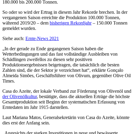
180.000 bis 200.000 Tonnen.
So oder so wird der Ertrag in diesem Jahr Rekorde brechen. In der
vergangenen Saison erreichte die Produktion 100.000 Tonnen,
während 2019/20 – dem
bisherigen Rekordjahr
– 150.000 Tonnen
gemeldet wurden.
Siehe auch:
Ernte-News 2021
„In der gerade zu Ende gegangenen Saison haben die
Wetterbedingungen und das fast vollständige Ausbleiben von
Schädlingen zweifellos zu diesen sehr positiven
Produktionsergebnissen beigetragen, die tatsächlich die besten
Zahlen sind, die der Sektor je verzeichnet hat“, erklärte Gonçalo
Almeida Simões, Geschäftsführer von Olivum, gegenüber Olive Oil
Times.
Casa do Azeite, der lokale Verband zur Förderung von Olivenöl und
der Olivenölkultur
, bestätigte, dass die aktuellen Erträge die höchste
Gesamtproduktion seit Beginn der systematischen Erfassung von
Erntedaten im Jahr 1915 darstellen.
Laut Mariana Matos, Generalsekretärin von Casa do Azeite, könnte
dies erst der Anfang sein.
„Angesichts der starken Investitionen in neue und bewässerte