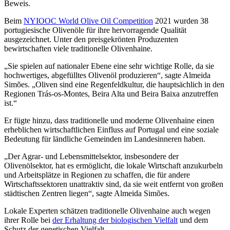
Beweis.
Beim
NYIOOC World Olive Oil Competition
2021 wurden 38
portugiesische Olivenöle für ihre hervorragende Qualität
ausgezeichnet. Unter den preisgekrönten Produzenten
bewirtschaften viele traditionelle Olivenhaine.
„Sie spielen auf nationaler Ebene eine sehr wichtige Rolle, da sie
hochwertiges, abgefülltes Olivenöl produzieren“, sagte Almeida
Simões. „Oliven sind eine Regenfeldkultur, die hauptsächlich in den
Regionen Trás-os-Montes, Beira Alta und Beira Baixa anzutreffen
ist.“
Er fügte hinzu, dass traditionelle und moderne Olivenhaine einen
erheblichen wirtschaftlichen Einfluss auf Portugal und eine soziale
Bedeutung für ländliche Gemeinden im Landesinneren haben.
„Der Agrar- und Lebensmittelsektor, insbesondere der
Olivenölsektor, hat es ermöglicht, die lokale Wirtschaft anzukurbeln
und Arbeitsplätze in Regionen zu schaffen, die für andere
Wirtschaftssektoren unattraktiv sind, da sie weit entfernt von großen
städtischen Zentren liegen“, sagte Almeida Simões.
Lokale Experten schätzen traditionelle Olivenhaine auch wegen
ihrer Rolle bei
der Erhaltung der biologischen Vielfalt
und dem
Schutz der genetischen Vielfalt.