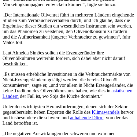
Marketingkampagnen entwickeln können“, fügte sie hinzu.
„Der Internationale Olivenrat führt in mehreren Ländern eingehende
Studien zum Verbraucherverhalten durch, und ich glaube, dass die
Ergebnisse dieser Studien ein wesentliches Instrument sein werden,
um das Phänomen zu verstehen, den Olivenölkonsum zu fördern
und die Aufmerksamkeit jüngerer Verbraucher zu gewinnen“, fuhr
Matos fort.
Laut Almeida Simões sollten die Erzeugerländer ihre
Olivenölkulturen weiterhin fördern, sich dabei aber nicht darauf
beschränken.
„Es müssen erhebliche Investitionen in die Verbrauchermärkte von
Nicht-Erzeugerländern getätigt werden, die bereits Olivenöl
konsumieren“, sagte er, „und vor allem in Nicht-Erzeugerländer, die
keine Tradition des Olivenölkonsums haben, wie dies in
asiatischen
Ländern
der Fall ist, wo Soja die Küche dominiert.“
Unter den wichtigsten Herausforderungen, denen sich der Sektor
gegenübersieht, heben Experten die Rolle des
Klimawandels
hervor
und insbesondere die schwere und
anhaltende Dürre
, von der das
Land betroffen ist.
„Die negativen Auswirkungen der schweren und extremen