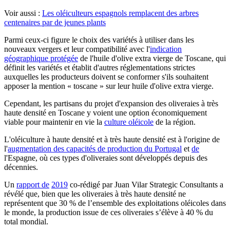
Voir aussi :
Les oléiculteurs espagnols remplacent des arbres
centenaires par de jeunes plants
Parmi ceux-ci figure le choix des variétés à utiliser dans les
nouveaux vergers et leur compatibilité avec l'
indication
géographique protégée
de l'huile d'olive extra vierge de Toscane, qui
définit les variétés et établit d'autres réglementations strictes
auxquelles les producteurs doivent se conformer s'ils souhaitent
apposer la mention « toscane » sur leur huile d'olive extra vierge.
Cependant, les partisans du projet d'expansion des oliveraies à très
haute densité en Toscane y voient une option économiquement
viable pour maintenir en vie la
culture oléicole
de la région.
L'oléiculture à haute densité et à très haute densité est à l'origine de
l'
augmentation des capacités de production du Portugal
et
de
l'Espagne, où ces types d'oliveraies sont développés depuis des
décennies.
Un
rapport de
2019
co-rédigé par Juan Vilar Strategic Consultants a
révélé que, bien que les oliveraies à très haute densité ne
représentent que 30 % de l’ensemble des exploitations oléicoles dans
le monde, la production issue de ces oliveraies s’élève à 40 % du
total mondial.