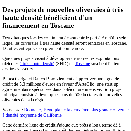
Des projets de nouvelles oliveraies à très
haute densité bénéficient d'un
financement en Toscane
Deux banques locales continuent de soutenir le pari d'ArteOlio selon
lequel les oliveraies à très haute densité seront rentables en Toscane.
D'autres entreprises en prennent bonne note.
Quelques projets visant à développer de nouvelles exploitations
oléicoles
à très haute densité
(SHD) en
Toscane
suscitent l'intérêt
des investisseurs.
Banca Carige et Banco Bpm viennent d'approuver une ligne de
crédit de 5,3 millions d'euros en faveur d'ArteOlio, une start-up
agroalimentaire spécialisée dans l'oléiculture intensive. Son projet
principal consiste à développer plus de 500 hectares de nouvelles
oliveraies dans la région.
Voir aussi :
Boundary Bend plante la deuxième plus grande oliveraie
à densité moyenne de Californie
Cette dernière ligne de crédit s'ajoute aux prêts à long terme déjà
approuvés par Banco Bpm en août dernier. Selon le journal Il Sole