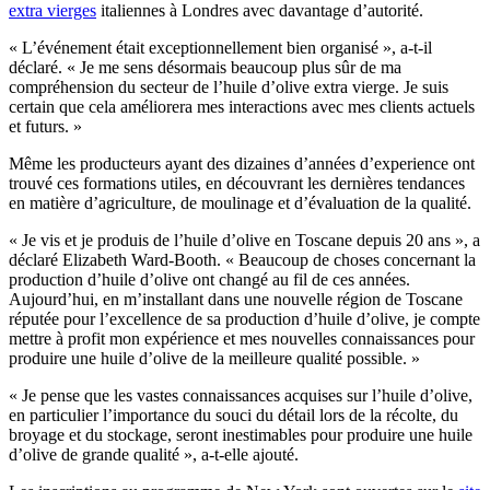
extra vierges
italiennes à Londres avec davantage d’autorité.
«
L’événement était exceptionnellement bien organisé », a-t-il
déclaré.
« Je me sens désormais beaucoup plus sûr de ma
compréhension du secteur de l’huile d’olive extra vierge. Je suis
certain que cela améliorera mes interactions avec mes clients actuels
et futurs. »
Même les produc­teurs ayant des dizaines d’années d’expe­ri­ence ont
trouvé ces for­mations utiles, en déc­ouvrant les dernières tendances
en matière d’agri­cul­ture, de moulinage et d’éval­ua­tion de la qual­ité.
« Je vis et je produis de l’huile d’olive en Toscane depuis 20 ans », a
déclaré Elizabeth Ward-Booth.
« Beaucoup de choses concernant la
production d’huile d’olive ont changé au fil de ces années.
Aujourd’hui, en m’installant dans une nouvelle région de Toscane
réputée pour l’excellence de sa production d’huile d’olive, je compte
mettre à profit mon expérience et mes nouvelles connaissances pour
produire une huile d’olive de la meilleure qualité possible. »
«
Je pense que les vastes connaissances acquises sur l’huile d’olive,
en particulier l’importance du souci du détail lors de la récolte, du
broyage et du stockage, seront inestimables pour produire une huile
d’olive de grande qualité », a-t-elle ajouté.