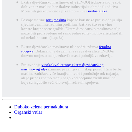
Ekstra djevičansko maslinovo ulje (EVOO) jednostavno je sok
dobiven iz maslina bez ikakve industrijske obrade ili aditiva.
Mora biti gorko, voćno i pikantno – i bez
nedostataka
.
Postoje stotine
sorti
maslina
koje se koriste za proizvodnju ulja
s jedinstvenim senzornim profilima, baš kao što se u vinu
koriste brojne sorte grožđa. Ekstra djevičansko maslinovo ulje
može biti proizvedeno od samo jedne sorte (monovarietalno) ili
od nekoliko sorti (kupaža).
Ekstra djevičansko maslinovo ulje sadrži zdrava
fenolna
spojeva
. Dokazano je da zamjena svega dva žlice EVOO-a
dnevno umjesto manje zdravih masti poboljšava zdravlje.
Proizvodnja
visokokvalitetnog ekstra djevičanskog
maslinovog ulja
iznimno je zahtjevan i skup posao. Rani berba
maslina zadržava više hranjivih tvari i produžuje rok trajanja,
ali je prinos znatno manji nego kod potpuno zrelih maslina
koje su izgubile veći dio svojih zdravih spojeva.
Duboko zelena permakultura
Organski vrtlar