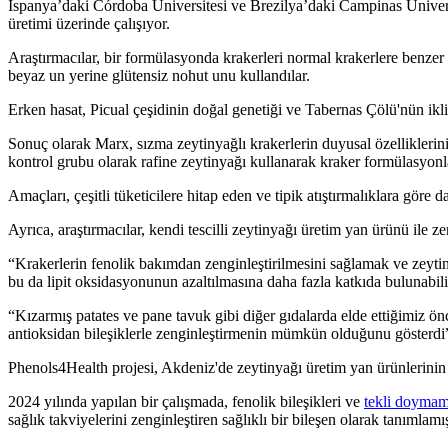
İspanya’daki Córdoba Üniversitesi ve Brezilya’daki Campinas Üniversite
üretimi üzerinde çalışıyor.
Araştırmacılar, bir formülasyonda krakerleri normal krakerlere benzer 
beyaz un yerine glütensiz nohut unu kullandılar.
Erken hasat, Picual çeşidinin doğal genetiği ve Tabernas Çölü'nün ikli
Sonuç olarak Marx, sızma zeytinyağlı krakerlerin duyusal özelliklerini
kontrol grubu olarak rafine zeytinyağı kullanarak kraker formülasyonları
Amaçları, çeşitli tüketicilere hitap eden ve tipik atıştırmalıklara göre d
Ayrıca, araştırmacılar, kendi tescilli zeytinyağı üretim yan ürünü ile z
“Krakerlerin fenolik bakımdan zenginleştirilmesini sağlamak ve zeytiny
bu da lipit oksidasyonunun azaltılmasına daha fazla katkıda bulunabil
“Kızarmış patates ve pane tavuk gibi diğer gıdalarda elde ettiğimiz ön
antioksidan bileşiklerle zenginleştirmenin mümkün olduğunu gösterdi”
Phenols4Health projesi, Akdeniz'de zeytinyağı üretim yan ürünlerinin al
2024 yılında yapılan bir çalışmada, fenolik bileşikleri ve
tekli doymamı
sağlık takviyelerini zenginleştiren sağlıklı bir bileşen olarak tanımlamış