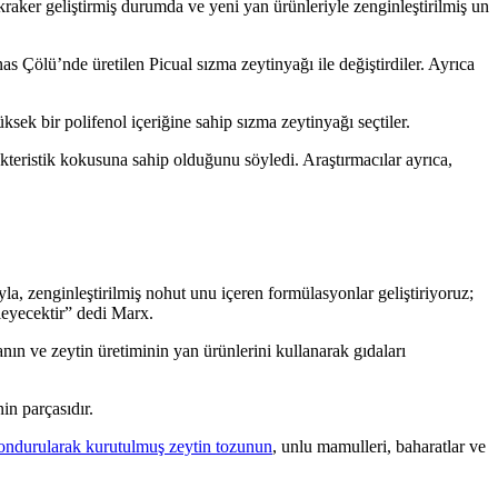
kraker geliştirmiş durumda ve yeni yan ürünleriyle zenginleştirilmiş un
s Çölü’nde üretilen Picual sızma zeytinyağı ile değiştirdiler. Ayrıca
sek bir polifenol içeriğine sahip sızma zeytinyağı seçtiler.
akteristik kokusuna sahip olduğunu söyledi. Araştırmacılar ayrıca,
la, zenginleştirilmiş nohut unu içeren formülasyonlar geliştiriyoruz;
leyecektir” dedi Marx.
nın ve zeytin üretiminin yan ürünlerini kullanarak gıdaları
in parçasıdır.
ondurularak kurutulmuş zeytin tozunun
, unlu mamulleri, baharatlar ve