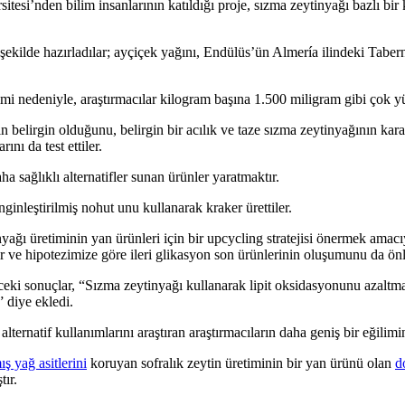
si’nden bilim insanlarının katıldığı proje, sızma zeytinyağı bazlı bir 
şekilde hazırladılar; ayçiçek yağını, Endülüs’ün Almería ilindeki Taberna
mi nedeniyle, araştırmacılar kilogram başına 1.500 miligram gibi çok yük
n belirgin olduğunu, belirgin bir acılık ve taze sızma zeytinyağının kar
nı da test ettiler.
aha sağlıklı alternatifler sunan ürünler yaratmaktır.
enginleştirilmiş nohut unu kullanarak kraker ürettiler.
ağı üretiminin yan ürünleri için bir upcycling stratejisi önermek amacıy
ir ve hipotezimize göre ileri glikasyon son ürünlerinin oluşumunu da ön
ceki sonuçlar, “Sızma zeytinyağı kullanarak lipit oksidasyonunu azaltma
 diye ekledi.
ternatif kullanımlarını araştıran araştırmacıların daha geniş bir eğilimin
ş yağ asitlerini
koruyan sofralık zeytin üretiminin bir yan ürünü olan
d
tır.