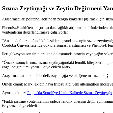
Sızma Zeytinyağı ve Zeytin Değirmeni Yan
Araştırmacılar, polifenol açısından zengin krakerler pişirmek için sız
Phenols4Health'ten araştırmacılar, sağlıklı atıştırmalık ürünlerinden 
yöntemlerini değerlendirmeye çalışıyorlar.
“Ana hedefimiz… fenolik bileşikler açısından zengin sızma zeytinyağın
Córdoba Üniversitesi'nde doktora sonrası araştırmacı ve Phenols4Healt
İleri glikasyon son ürünleri, kan dolaşımında protein veya yağın şeker
“Önceki sonuçlarımız, sızma zeytinyağındaki fenolik bileşiklerin lipi
engellediğini umuyoruz,” diye ekledi Marx.
Araştırmacıların ikincil hedefi, ısıya, ışığa ve oksijene maruz kaldığ
Örnek olarak Marx, ekibin hava fritözü gibi yeni alternatifleri inceleye
Ayrıca bakınız:
Puglia'da Sottoli'ye Üstün Kalitede Sızma Zeytinyağı
“
Farklı pişirme yöntemlerinin sadece fenolik bileşimi değil, aynı zama
istiyoruz,” diye ekledi.