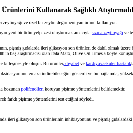
 Ürünlerini Kullanarak Sağlıklı Atıştırmal
ma zeytinyağı ve özel bir zeytin değirmeni yan ürünü kullanıyor.
oluşan yeni bir ürün yelpazesi oluşturmak amacıyla
sızma zeytinyağı
ve te
ın, pişmiş gıdalarda ileri glikasyon son ürünleri de dahil olmak üzere b
h'in baş araştırmacısı olan Ítala Marx, Olive Oil Times'a böyle konuştu
le birleşmesiyle oluşur. Bu ürünler
, diyabet
ve
kardiyovasküler hastalık
l
t oksidasyonunu en aza indirebileceğini gösterdi ve bu bağlamda, yüksek
ında bozunan
polifenolleri
koruyan pişirme yöntemlerini belirlemektir.
rek farklı pişirme yöntemlerini test ettiğini söyledi.
nda ileri glikasyon son ürünlerinin inhibisyonunu ve pişmiş gıdalardaki 