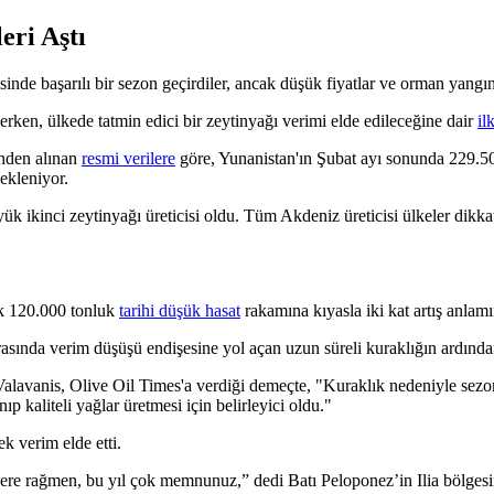
eri Aştı
yesinde başarılı bir sezon geçirdiler, ancak düşük fiyatlar ve orman yang
erken, ülkede tatmin edici bir zeytinyağı verimi elde edileceğine dair
il
nden alınan
resmi verilere
göre, Yunanistan'ın Şubat ayı sonunda 229.500
ekleniyor.
k ikinci zeytinyağı üreticisi oldu. Tüm Akdeniz üreticisi ülkeler dikka
ık 120.000 tonluk
tarihi düşük hasat
rakamına kıyasla iki kat artış
anlamın
arasında verim düşüşü endişesine yol açan uzun süreli kuraklığın ardınd
Valavanis, Olive Oil Times'a verdiği demeçte,
"
Kuraklık nedeniyle sezon
 kaliteli yağlar üretmesi için belirleyici oldu."
 verim elde etti.
ere rağmen, bu yıl çok memnunuz,” dedi Batı Peloponez’in Ilia bölgesi