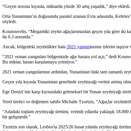
“Geçen sezona kıyasla, miktarda yüzde 30 artış yaşadık,” diye ekledi
Orta Yunanistan’ın doğusunda paralel uzanan Evia adasında, Kehries’ten
söyledi.
Kounouvelis, “Megaritiki zeytin ağaçlarımızdan geçen yıla göre iki kat
ila 0,3 arasında.”
Ancak, bölgedeki zeytinlikler hala
2021 yangın
larının izlerini taşıyo
“2021 orman yangınları bölgemizde ağır hasara yol açtı,” dedi Kouno
Bu miktar, hasarı karşılamaya yetmiyor.”
2021 orman yangınlarının ardından, Yunanistan’daki tam zamanlı zeytin
Geçen yıla kıyasla Yunanistan genelinde zeytinyağı verimi artmış olmas
Ege Denizi’nin karşı kıyısındaki geleneksel bir Yunan zeytinyağı üret
Yerel üretici ve değirmen sahibi Michalis Tzortzis,
“
Ağaçlar zeytinler
“Adadaki toplam zeytinyağı üretimi, verimli yıllarda yaklaşık 18.000
bir gelişmedir.”
Tzortzis son olarak, Lesbos'ta 2025/26 hasat yılında zeytinyağı üretim