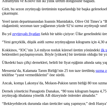
Adramytini ve Kolovi’nin iki yıllık üretim döngüsüne bağladı.
Girit, bu sezon zeytinyağı üretiminin toparlandığı bir başka geleneksel
çıkarmıştır.
Yerel tarım departmanından Ioannis Mamidakis, Olive Oil Times’a “Bö
olağanüstü; sezonun taze yağlarının yüzde 92’si
sızma zeytinyağı
sınıf
Bu yıl
zeytinyağı fiyatları
farklı bir tablo çiziyor
: Ülke genelindeki üret
“Yeni gerçeklik, düşük asitli
sızma
zeytinyağının kilogramı için 4,30
Kokkinos, “IOC’nin 3,4 milyon tonluk küresel üretim yönündeki
ilk 
beklentileri paylaşmıyorum. Böyle [yüksek] bir üretimin olduğu bir yı
Ülkedeki bazı çiftçi dernekleri, belirli bir fiyat eşiğinin altında satı
Messenia’da,
Kalamata Tarım Birliği’nin 25 ton taze üretilmiş
sızma z
teklifine
“
yanıt vermediklerini” öne sürdü.
Ancak, komşu Lakonya’da, Molaon-Pakion tarım birliği 80 ton sızma ze
Dernek yöneticisi Panagiotis Danakas, “80 tonu kilogram başına 4,7
zeytinyağı ithalatına yönelik AB düzeyinde önlemler almalıdır.”
“Bekleyebilecek durumda olan üreticiler satış yapmıyor,” dedi Hanya’