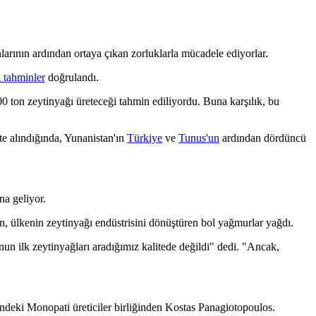
ınlarının ardından ortaya çıkan zorluklarla mücadele ediyorlar.
k tahminler
doğrulandı.
 ton zeytinyağı üreteceği tahmin ediliyordu. Buna karşılık, bu
te alındığında, Yunanistan'ın
Türkiye
ve
Tunus'un
ardından dördüncü
a geliyor.
an, ülkenin zeytinyağı endüstrisini dönüştüren bol yağmurlar yağdı.
un ilk zeytinyağları aradığımız kalitede değildi" dedi.
"Ancak,
ndeki Monopati üreticiler birliğinden Kostas Panagiotopoulos.