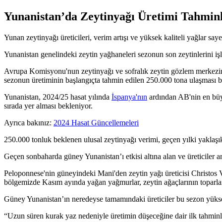
Yunanistan’da Zeytinyağı Üretimi Tahminl
Yunan zeytinyağı üreticileri, verim artışı ve yüksek kaliteli yağlar sa
Yunanistan genelindeki zeytin yağhaneleri sezonun son zeytinlerini işl
Avrupa Komisyonu'nun zeytinyağı ve sofralık zeytin gözlem merkezi
sezonun üretiminin başlangıçta tahmin edilen 250.000 tona ulaşması b
Yunanistan, 2024/25 hasat yılında
İspanya'nın
ardından AB'nin en büyü
sırada yer alması bekleniyor.
Ayrıca bakınız:
2024 Hasat Güncellemeleri
250.000 tonluk beklenen ulusal zeytinyağı verimi,
geçen yılki yaklaş
Geçen sonbaharda güney Yunanistan’ı etkisi altına alan ve üreticiler 
Peloponnese'nin güneyindeki Mani'den zeytin yağı üreticisi Christos 
bölgemizde Kasım ayında yağan yağmurlar, zeytin ağaçlarının toparlanıp
Güney Yunanistan’ın neredeyse tamamındaki üreticiler bu sezon yüksek
“Uzun süren kurak yaz nedeniyle üretimin düşeceğine dair ilk tahminl