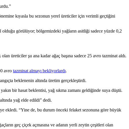
urdu.”
emine kıyasla bu sezonun yerel üreticiler için verimli geçtiğini
olduğu görülüyor; bölgemizdeki yağların asitliği sadece yüzde 0,2
olan üreticiler şu ana kadar ağaç başına sadece 25 avro tazminat aldı.
100 avro
tazminat almayı bekliyorlardı
.
ngıçta beklenenin altında üretim gerçekleştirdi.
 yakın bir hasat beklentisi, yağ sıkma zamanı geldiğinde suya düştü.
ltında yağ elde edildi” dedi.
iye ekledi.
“
Yine de, bu durum önceki felaket sezonuna göre büyük
çların geç çiçek açmasına ve adanın yerli zeytin çeşitleri olan