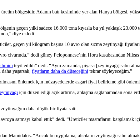
 üretim bölgesidir. Adanın batı kesiminde yer alan Hanya bölgesi, yüksek
lgenin geçen yılki sadece 16.000 tona kıyasla bu yıl yaklaşık 23.000 
ında,” diye ekledi.
iciler
,
geçen yıl kilogram başına 10 avro olan sızma zeytinyağı fiyatlar
 avro civarında,” dedi güney Peloponnese’nin Hora kasabasından Nilea
tahmini
teyit edildi” dedi.
“
Aynı zamanda, piyasa [zeytinyağı] satın almak
l daha yaşarsak,
fiyatların daha da düşeceğini
tekrar söyleyeceğim.”
ş yapılmasını önlemek için müzayedelerde asgari fiyat belirleme gibi önlem
eytinyağı
için düzenlediği açık artırma, anlaşma sağlanamadan sona erd
ytinyağını daha düşük bir fiyata sattı.
5 avroya satmayı kabul
ettik
” dedi.
“
Üreticiler masraflarını karşılamak 
dan Mamidakis. “Ancak bu uygulama, alıcıların zeytinyağı satın almak i