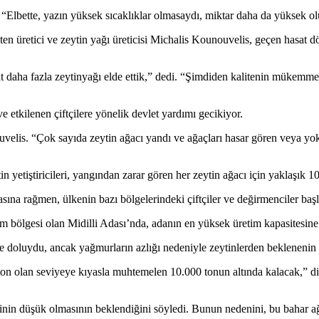
.
“
Elbette, yazın yüksek sıcaklıklar olmasaydı, miktar daha da yüksek ol
 üretici ve zeytin yağı üreticisi Michalis Kounouvelis, geçen hasat dön
 daha fazla zeytinyağı elde ettik,” dedi.
“
Şimdiden kalitenin mükemmel 
r ve etkilenen çiftçilere yönelik devlet yardımı gecikiyor.
uvelis.
“
Çok sayıda zeytin ağacı yandı ve ağaçları hasar gören veya yok 
 yetiştiricileri, yangından zarar gören her zeytin ağacı için yaklaşık 
ına rağmen, ülkenin bazı bölgelerindeki çiftçiler ve değirmenciler başla
im bölgesi olan Midilli Adası’nda, adanın en yüksek üretim kapasitesine
le doluydu, ancak yağmurların azlığı nedeniyle zeytinlerden beklenenin a
 ton olan seviyeye kıyasla muhtemelen 10.000 tonun altında kalacak,” d
inin düşük olmasının beklendiğini söyledi. Bunun nedenini, bu bahar ağa