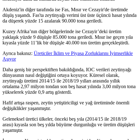
Akdeniz'in diğer tarafında ise Fas, Mısır ve Cezayir'de üretimde
düşüş yaşandı. Fas'ta zeytinyağı verimi üst üste üçüncü hasat yılında
da düşerek yüzde 15 azalarak 90.000 tona geriledi.
Kuzey Afrika’nın diğer bölgelerinde ise Cezayir’deki üretim
yaklaşık yüzde 9 düşüşle 85.000 tona geriledi. Mısır ise geçen yıla
kıyasla yüzde 11’lik bir düşüşle 40.000 ton üretim gerçekleştirdi.
Ayrıca bakınız:
Üreticiler İklim ve Piyasa Zorluklarını İyimserlikle
Aşıyor
Daha geniş bir perspektiften bakıldığında, IOC verileri zeytinyağı
dünyasının nasıl değiştiğini ortaya koyuyor. Küresel olarak,
zeytinyağı üretimi 2014/15 ile 2018/19 yılları arasında yıllık
ortalama 2,97 milyon tondan son beş hasat yılında 3,00 milyon tona
yükselerek yüzde 0,9 artış gösterdi.
Hafif artışa ra­spen, zeytin yetiştiricili­gi ve yağ ü­retiminde önemli
değişiklikler yaşanmıştır.
Geleneksel üretici ülkeler, önceki beş yıla (2014/15 ile 2018/19
arası) kıyasla son beş yılda büyüme durgunluğu ve üretim düşüşleri
yaşamıştır.