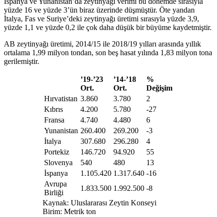
İspanya ve Yunanistan’da zeytinyağı verimi bu dönemde sırasıyla
yüzde 16 ve yüzde 3’ün biraz üzerinde düşmüştür. Öte yandan
İtalya, Fas ve Suriye’deki zeytinyağı üretimi sırasıyla yüzde 3,9,
yüzde 1,1 ve yüzde 0,2 ile çok daha düşük bir büyüme kaydetmiştir.
AB zeytinyağı üretimi, 2014/15 ile 2018/19 yılları arasında yıllık
ortalama 1,99 milyon tondan, son beş hasat yılında 1,83 milyon tona
gerilemiştir.
’
19-’23
’
14-
’
18
%
Ort.
Ort.
Değişim
Hırvatistan
3.860
3.780
2
Kıbrıs
4.200
5.780
-27
Fransa
4.740
4.480
6
Yunanistan
260.400
269.200
-3
İtalya
307.680
296.280
4
Portekiz
146.720
94.920
55
Slovenya
540
480
13
İspanya
1.105.420
1.317.640
-16
Avrupa
1.833.500
1.992.500
-8
Birliği
Kaynak: Uluslararası Zeytin Konseyi
Birim: Metrik ton