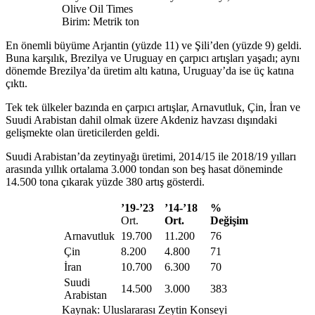
Olive Oil Times
Birim: Metrik ton
En önemli büyüme Arjantin (yüzde 11) ve Şili’den (yüzde 9) geldi.
Buna karşılık, Brezilya ve Uruguay en çarpıcı artışları yaşadı; aynı
dönemde Brezilya’da üretim altı katına, Uruguay’da ise üç katına
çıktı.
Tek tek ülkeler bazında en çarpıcı artışlar, Arnavutluk, Çin, İran ve
Suudi Arabistan dahil olmak üzere Akdeniz havzası dışındaki
gelişmekte olan üreticilerden geldi.
Suudi Arabistan’da zeytinyağı üretimi, 2014/15 ile 2018/19 yılları
arasında yıllık ortalama 3.000 tondan son beş hasat döneminde
14.500 tona çıkarak yüzde 380 artış gösterdi.
’
19-’23
’
14-
’
18
%
Ort.
Ort.
Değişim
Arnavutluk
19.700
11.200
76
Çin
8.200
4.800
71
İran
10.700
6.300
70
Suudi
14.500
3.000
383
Arabistan
Kaynak: Uluslararası Zeytin Konseyi