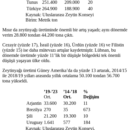
Tunus
251.400
209.000
20
Türkiye
264.900
188.900
40
Kaynak: Uluslararası Zeytin Konseyi
Birim: Metrik ton
Mısır da zeytinyağı üretiminde önemli bir artış yaşadı; aynı dönemde
verim 28.800 tondan 44.200 tona çıktı.
Cezayir (yüzde 17), İsrail (yüzde 16), Ürdün (yüzde 16) ve Filistin
(yüzde 15) ise daha mütevazı artışlar kaydetmiştir. Lübnan, bu
dönemde üretimde yüzde 11’lik bir düşüşle bölgedeki tek önemli
düşüşü yaşayan ülke oldu.
Zeytinyağı üretimi Güney Amerika’da da yüzde 13 artarak, 2014/15
ile 2018/19 yılları arasında yıllık ortalama 50.100 tondan 56.700
tona yükseldi.
’
19-’23
’
14-
’
18
%
Ort.
Ort.
Değişim
Arjantin
33.600
30.200
11
Brezilya
270
35
673
Şili
21.200
19.300
10
Uruguay
1.641
577
184
Kaynak: Uluslararası Zeytin Konseyi,