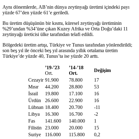
Aynı dönemlerde, AB’nin dünya zeytinyağı üretimi içindeki payı
yüzde 67’den yüzde 61’e geriledi.
Bu üretim düşüşünün bir kısmı, küresel zeytinyağı üretiminin
%29’undan %34’üne çıkan Kuzey Afrika ve Orta Doğu’daki 11
zeytinyağı üreticisi ülke tarafından telafi edildi.
Bölgedeki üretim artışı, Türkiye ve Tunus tarafından yönlendirildi;
son beş yıl ile önceki beş yıl arasında yıllık ortalama üretim
Türkiye’de yüzde 40, Tunus’ta ise yüzde 20 arttı.
’
19-’23
’
14-
’
18
Değişim
Ort.
Ort.
Cezayir
91.900
78.800
17
Mısır
44.200
28.800
53
İsrail
19.800
17.100
16
Ürdün
26.600
22.900
16
Lübnan
18.400
20.700
-11
Libya
16.300
16.700
-2
Fas
141.600
140.000
1
Filistin
23.000
20.000
15
Suriye
116.000
115.800
0,2