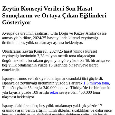
Zeytin Konseyi Verileri Son Hasat
Sonuçlarını ve Ortaya Çıkan Eğilimleri
Gösteriyor
Avrupa’da üretimin azalması, Orta Doğu ve Kuzey Afrika’da ise
artmasıyla birlikte, 2024/25 hasat yılında küresel zeytinyağı
üretiminin beş yıllık ortalamayı aşması bekleniyor.
Uluslararası Zeytin Konseyi, 2024/25 hasat yılında küresel
zeytinyağı üretiminin 3,38 milyon metrik tona ulaşacağını
öngörmektedir; bu rakam geçen yıla göre yüzde 32’lik bir artışa ve
beş yıllık ortalamanın yüzde 13 üzerinde bir seviyeye işaret
etmektedir.
İspanya, Tunus ve Türkiye bu artışın arkasındaki itici güçlerdi;
İspanya'da zeytinyağı üretiminin yüzde 51 artarak
1,3 milyon tona
,
Tunus'ta yüzde 55 artışla 340.000 tona ve Türkiye'de ise bir önceki
yıla kıyasla yüzde 109 artışla
rekor
seviye olan 450.000 tona
ulaşması bekleniyor.
İspanya'daki üreticiler, beş yıllık ortalamayı yaklaşık yüzde 17
oranında aşan verim artışını, ılımlı ilkbahar sıcaklıkları ve daha önce
kurumuş nehirleri ve akiferleri yeniden dolduran yağışlı bir kış da