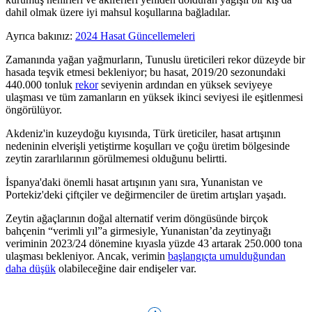
dahil olmak üzere iyi mahsul koşullarına bağladılar.
Ayrıca bakınız:
2024 Hasat Güncellemeleri
Zamanında yağan yağmurların, Tunuslu üreticileri rekor düzeyde bir
hasada teşvik etmesi bekleniyor; bu hasat, 2019/20 sezonundaki
440.000 tonluk
rekor
seviyenin ardından en yüksek seviyeye
ulaşması ve tüm zamanların en yüksek ikinci seviyesi ile eşitlenmesi
öngörülüyor.
Akdeniz'in kuzeydoğu kıyısında, Türk üreticiler, hasat artışının
nedeninin elverişli yetiştirme koşulları ve çoğu üretim bölgesinde
zeytin zararlılarının görülmemesi olduğunu belirtti.
İspanya'daki önemli hasat artışının yanı sıra, Yunanistan ve
Portekiz'deki çiftçiler ve değirmenciler de üretim artışları yaşadı.
Zeytin ağaçlarının doğal alternatif verim döngüsünde birçok
bahçenin
“verimli
yıl”a girmesiyle, Yunanistan’da zeytinyağı
veriminin 2023/24 dönemine kıyasla yüzde 43 artarak 250.000 tona
ulaşması bekleniyor. Ancak, verimin
başlangıçta umulduğundan
daha düşük
olabileceğine dair endişeler var.