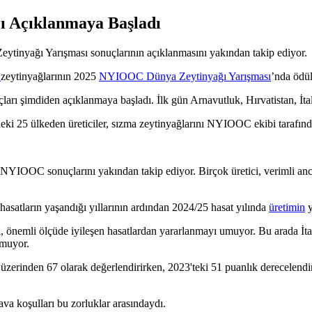
ı Açıklanmaya Başladı
tinyağı Yarışması sonuçlarının açıklanmasını yakından takip ediyor.
a
zeytinyağlarının 2025
NYIOOC Dünya Zeytinyağı Yarışması
’nda ödül
çları şimdiden açıklanmaya başladı. İlk gün Arnavutluk, Hırvatistan, İta
eki 25 ülkeden üreticiler, sızma zeytinyağlarını NYIOOC ekibi tarafın
 NYIOOC sonuçlarını yakından takip ediyor. Birçok üretici, verimli anca
hasatların yaşandığı yıllarının ardından 2024/25 hasat yılında
üretimin
y
i, önemli ölçüde iyileşen hasatlardan yararlanmayı umuyor. Bu arada İtal
umuyor.
üzerinden 67 olarak değerlendirirken, 2023'teki 51 puanlık derecelendi
ava koşulları bu zorluklar arasındaydı.