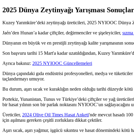
2025 Dünya Zeytinyağı Yarışması Sonuçlar
Kuzey Yarımküre’deki zeytinyağı üreticileri, 2025 NYIOOC Dünya Zey
Jaén’den Hunan’a kadar çiftçiler, değirmenciler ve şişeleyiciler,
sızm
Dünyanın en büyük ve en prestijli zeytinyağı kalite yarışmasının sonu
Son başvuru tarihi 15 Mart'a kadar uzatıldığından, Kuzey Yarımküre'd
Ayrıca bakınız:
2025 NYIOOC Güncellemeleri
Dünya çapındaki gıda endüstrisi profesyonelleri, medya ve tüketiciler
taçlandırmayı umuyor.
Bu durum, aşırı sıcak ve kuraklığın neden olduğu tarihi düzeyde kötü 
Portekiz, Yunanistan, Tunus ve Türkiye’deki çiftçiler ve yağ üreticiler
bir hasat yılının son bir parlak noktasını NYIOOC’un sağlayacağını 
Üreticiler,
2024 Olive Oil Times Hasat Anketi
'nde mevcut hasadı 100 
için aşılması gereken çeşitli zorluklara dikkat çektiler.
Aşırı sıcak, aşırı yağmur, işgücü sıkıntısı ve hasat dönemindeki kötü h