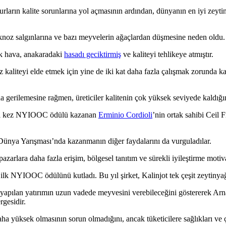
arın kalite sorunlarına yol açmasının ardından, dünyanın en iyi zeytin
raknoz salgınlarına ve bazı meyvelerin ağaçlardan düşmesine neden oldu.
ak hava, anakaradaki
hasadı geciktirmiş
ve kaliteyi tehlikeye atmıştır.
mız kaliteyi elde etmek için yine de iki kat daha fazla çalışmak zoru
 gerilemesine rağmen, üreticiler kalitenin çok yüksek seviyede kaldığını
 iki kez NYIOOC ödülü kazanan
Erminio Cordioli
’nin ortak sahibi Ceil 
ra, Dünya Yarışması’nda kazanmanın diğer faydalarını da vurguladılar.
lara daha fazla erişim, bölgesel tanıtım ve sürekli iyileştirme motivasy
 ilk NYIOOC ödülünü kutladı. Bu yıl şirket, Kalinjot tek çeşit zeytinyağ
e yapılan yatırımın uzun vadede meyvesini verebileceğini göstererek Arn
gesidir.
aha yüksek olmasının sorun olmadığını, ancak tüketicilere sağlıkları ve 