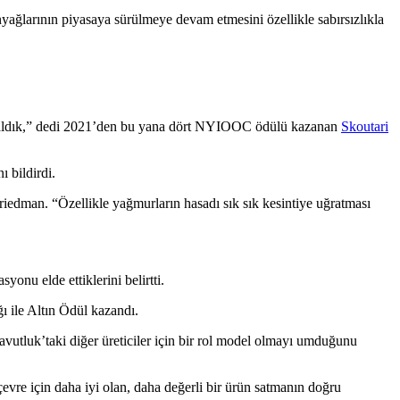
yağlarının piyasaya sürülmeye devam etmesini özellikle sabırsızlıkla
nda kaldık,” dedi 2021’den bu yana dört NYIOOC ödülü kazanan
Skoutari
 bildirdi.
Friedman. “Özellikle yağmurların hasadı sık sık kesintiye uğratması
onu elde ettiklerini belirtti
.
ı ile Altın Ödül kazandı.
avutluk’taki diğer üreticiler için bir rol model olmayı umduğunu
çevre için daha iyi olan, daha değerli bir ürün satmanın doğru