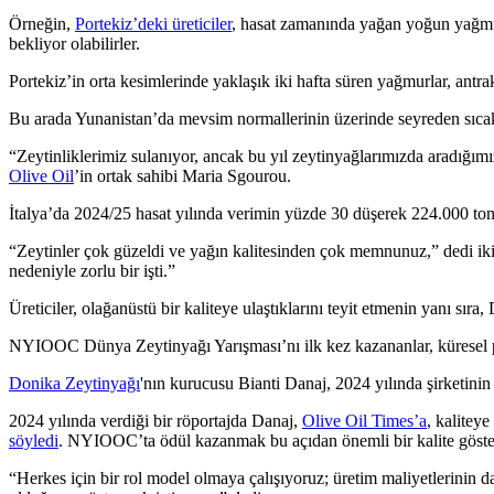
Örneğin,
Portekiz’deki üreticiler
, hasat zamanında yağan yoğun yağmurl
bekliyor olabilirler.
Portekiz’in orta kesimlerinde yaklaşık iki hafta süren yağmurlar, ant
Bu arada Yunanistan’da mevsim normallerinin üzerinde seyreden sıc
“
Zeytinliklerimiz sulanıyor, ancak bu yıl zeytinyağlarımızda aradığı
Olive Oil
’in ortak sahibi Maria Sgourou.
İtalya’da 2024/25 hasat yılında verimin yüzde 30 düşerek 224.000 tona
“
Zeytinler çok güzeldi ve yağın kalitesinden çok memnunuz,” dedi
nedeniyle zorlu bir işti.”
Üreticiler, olağanüstü bir kaliteye ulaştıklarını teyit etmenin yanı sı
NYIOOC Dünya Zeytinyağı Yarışması’nı ilk kez kazananlar, küresel pazar
Donika Zeytinyağı
'nın kurucusu Bianti Danaj, 2024 yılında şirketinin
2024 yılında verdiği bir röportajda Danaj,
Olive Oil Times’a
, kalitey
söyledi
. NYIOOC’ta ödül kazanmak bu açıdan önemli bir kalite göster
“Herkes için bir rol model olmaya çalışıyoruz; üretim maliyetlerinin d