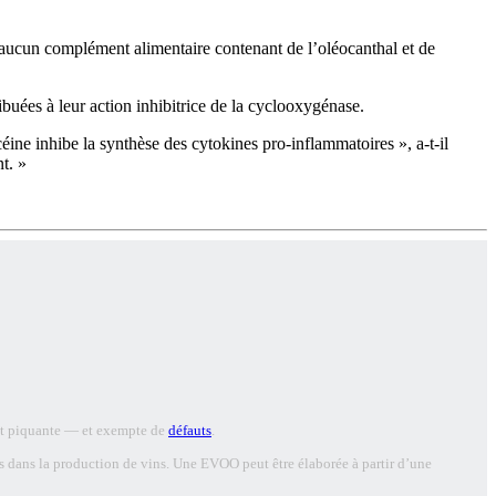
 aucun complément alimentaire contenant de l’oléocanthal et de
ibuées à leur action inhibitrice de la cyclooxygénase.
éine inhibe la synthèse des cytokines pro-inflammatoires », a-t-il
t. »
e et piquante — et exempte de
défauts
.
sés dans la production de vins. Une EVOO peut être élaborée à partir d’une