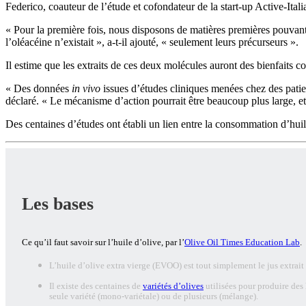
Federico, coauteur de l’étude et cofondateur de la start-up Active-Itali
«
Pour la première fois, nous disposons de matières premières pouvant
l’oléacéine n’existait », a-t-il ajouté,
« seulement leurs précurseurs ».
Il estime que les extraits de ces deux molécules auront des bienfaits c
« Des données
in vivo
issues d’études cliniques menées chez des patien
déclaré.
« Le mécanisme d’action pourrait être beaucoup plus large, et 
Des centaines d’études ont établi un lien entre la consommation d’huil
Les bases
Ce qu’il faut savoir sur l’huile d’olive, par l’
Olive Oil Times Education Lab
.
L’huile d’olive extra vierge (EVOO) est tout simplement le jus extrait 
Il existe des centaines de
variétés d’olives
utilisées pour produire des 
seule variété (mono-variétale) ou de plusieurs (mélange).