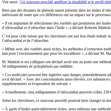
Voir aussi :
Un nouveau procédé améliore la durabilité et le profil phéno
Bien que des dizaines de phénols soient présents dans les huiles d’oliv
intéressant de noter que ces différences ont un impact sur le processu
«
Il est important de sélectionner des variétés qui produisent des huile
d’oléocanthal et d’oléacéine dans l’huile », a déclaré Roberto Mattiol
C’est pour cette raison que les chercheurs ont axé leur étude initiale s
l’oléocanthal et de l’oléacéine.
«
Même avec des variétés aussi riches, les méthodes d’extraction tradit
tant pour l’environnement que pour les travailleurs », a déclaré M. Mat
M. Mattioli et ses collègues ont déclaré avoir mis au point une méthod
50 milligrammes de polyphénols par millilitre.
« Ces molécules peuvent être ingérées sans danger, potentiellement a
a-t-il déclaré.
« Avec des concentrations aussi élevées, ces substances 
supplémentaires ni évaporation du solvant. »
«
Actuellement, cinq milligrammes d’oléocanthal peuvent coûter 250 €,
Selon les chercheurs, ce nouveau procédé pourrait bien changer la do
«
À partir d’huiles particulièrement riches, nous utilisons une métho