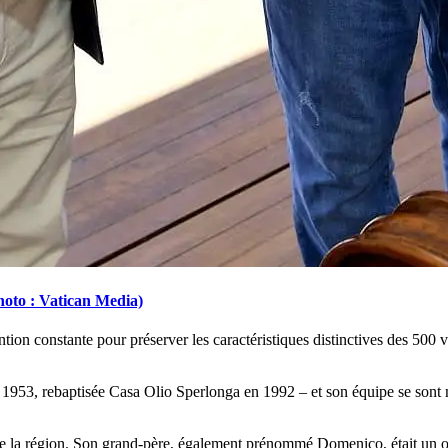
hoto : Vatican Media)
ntion constante pour préserver les caractéristiques distinctives des 500 va
en 1953, rebaptisée Casa Olio Sperlonga en 1992 – et son équipe se sont
e la région. Son grand-père, également prénommé Domenico, était un oléi