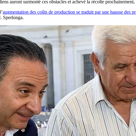
liens auront surmonté ces obstacles et achevé la récolte prochainement, u
l’
augmentation des coûts de production se traduit par une hausse des pri
. Sperlonga.