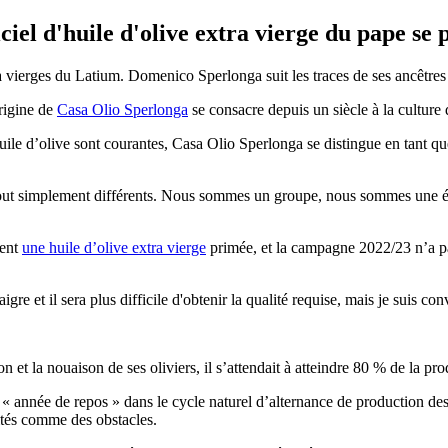
ciel d'huile d'olive extra vierge du pape se 
ra vierges du Latium. Domenico Sperlonga suit les traces de ses ancêtres
origine de
Casa Olio Sperlonga
se consacre depuis un siècle à la culture d
huile d’olive sont courantes, Casa Olio Sperlonga se distingue en tant q
es tout simplement différents. Nous sommes un groupe, nous sommes une
ment
une huile d’olive extra vierge
primée, et la campagne 2022/23 n’a pa
igre et il sera plus difficile d'obtenir la qualité requise, mais je suis 
n et la nouaison de ses oliviers, il s’attendait à atteindre 80 % de la pro
e
« année
de
repos » dans le cycle naturel d’alternance de production de
cités comme des obstacles.