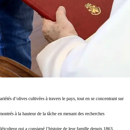
riétés d’olives cultivées à travers le pays, tout en se concentrant sur
 montrés à la hauteur de la tâche en menant des recherches
culteur qui a consigné l’histoire de leur famille depuis 1863.