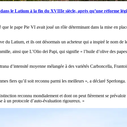
 dans le Latium à la fin du XVIIIe siècle, après qu’une réforme lég
lé que le pape Pie VI avait joué un rôle déterminant dans la mise en pla
ve du Latium, et ils ont désormais un acheteur qui a inspiré le nom de l
amille, ainsi que L’Olio dei Papi, qui signifie
« l’huile d’olive des pape
’Itrana d’intensité moyenne mélangée à des variétés Carboncella, Franto
es fiers qu’il soit reconnu parmi les meilleurs », a déclaré Sperlonga.
inction reconnu mondialement et dont on peut fièrement se prévaloir pa
se à un protocole d’auto-évaluation rigoureux. »