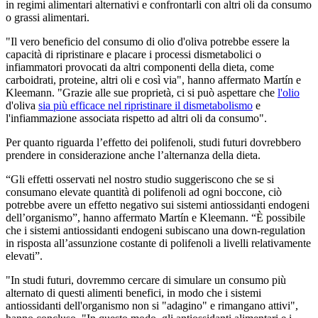
in regimi alimentari alternativi e confrontarli con altri oli da consumo
o grassi alimentari.
"Il vero beneficio del consumo di olio d'oliva potrebbe essere la
capacità di ripristinare e placare i processi dismetabolici o
infiammatori provocati da altri componenti della dieta, come
carboidrati, proteine, altri oli e così via", hanno affermato Martín e
Kleemann. "Grazie alle sue proprietà, ci si può aspettare che
l'olio
d'oliva
sia più efficace nel ripristinare il dismetabolismo
e
l'infiammazione associata rispetto ad altri oli da consumo".
Per quanto riguarda l’effetto dei polifenoli, studi futuri dovrebbero
prendere in considerazione anche l’alternanza della dieta.
“Gli effetti osservati nel nostro studio suggeriscono che se si
consumano elevate quantità di polifenoli ad ogni boccone, ciò
potrebbe avere un effetto negativo sui sistemi antiossidanti endogeni
dell’organismo”, hanno affermato Martín e Kleemann. “È possibile
che i sistemi antiossidanti endogeni subiscano una down-regulation
in risposta all’assunzione costante di polifenoli a livelli relativamente
elevati”.
"In studi futuri, dovremmo cercare di simulare un consumo più
alternato di questi alimenti benefici, in modo che i sistemi
antiossidanti dell'organismo non si "adagino" e rimangano attivi",