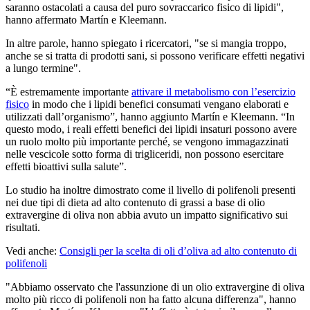
saranno ostacolati a causa del puro sovraccarico fisico di lipidi",
hanno affermato Martín e Kleemann.
In altre parole, hanno spiegato i ricercatori, "se si mangia troppo,
anche se si tratta di prodotti sani, si possono verificare effetti negativi
a lungo termine".
“È estremamente importante
attivare il metabolismo con l’esercizio
fisico
in modo che i lipidi benefici consumati vengano elaborati e
utilizzati dall’organismo”, hanno aggiunto Martín e Kleemann. “In
questo modo, i reali effetti benefici dei lipidi insaturi possono avere
un ruolo molto più importante perché, se vengono immagazzinati
nelle vescicole sotto forma di trigliceridi, non possono esercitare
effetti bioattivi sulla salute”.
Lo studio ha inoltre dimostrato come il livello di polifenoli presenti
nei due tipi di dieta ad alto contenuto di grassi a base di olio
extravergine di oliva non abbia avuto un impatto significativo sui
risultati.
Vedi anche:
Consigli per la scelta di oli d’oliva ad alto contenuto di
polifenoli
"Abbiamo osservato che l'assunzione di un olio extravergine di oliva
molto più ricco di polifenoli non ha fatto alcuna differenza", hanno