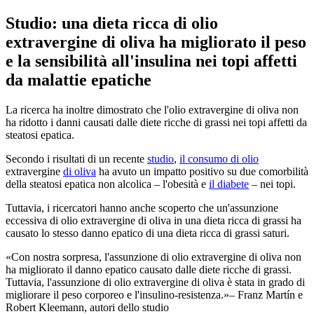
Studio: una dieta ricca di olio
extravergine di oliva ha migliorato il peso
e la sensibilità all'insulina nei topi affetti
da malattie epatiche
La ricerca ha inoltre dimostrato che l'olio extravergine di oliva non
ha ridotto i danni causati dalle diete ricche di grassi nei topi affetti da
steatosi epatica.
Secondo i risultati di un recente
studio
,
il consumo di olio
extravergine
di oliva
ha avuto un impatto positivo su due comorbilità
della steatosi epatica non alcolica – l'obesità e
il diabete
– nei topi.
Tuttavia, i ricercatori hanno anche scoperto che un'assunzione
eccessiva di olio extravergine di oliva in una dieta ricca di grassi ha
causato lo stesso danno epatico di una dieta ricca di grassi saturi.
Con nostra sorpresa, l'assunzione di olio extravergine di oliva non
ha migliorato il danno epatico causato dalle diete ricche di grassi.
Tuttavia, l'assunzione di olio extravergine di oliva è stata in grado di
migliorare il peso corporeo e l'insulino-resistenza.
– Franz Martín e
Robert Kleemann, autori dello studio