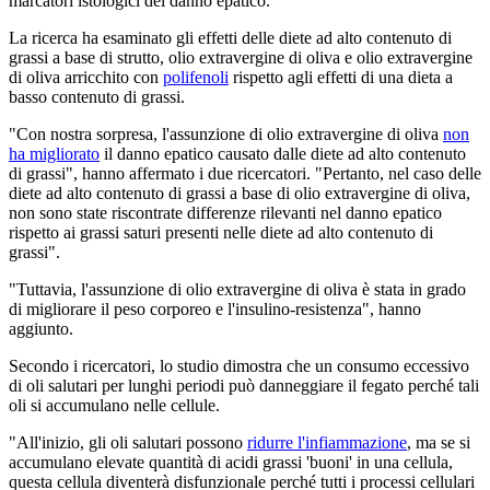
marcatori istologici del danno epatico.
La ricerca ha esaminato gli effetti delle diete ad alto contenuto di
grassi a base di strutto, olio extravergine di oliva e olio extravergine
di oliva arricchito con
polifenoli
rispetto agli effetti di una dieta a
basso contenuto di grassi.
"Con nostra sorpresa, l'assunzione di olio extravergine di oliva
non
ha migliorato
il danno epatico causato dalle diete ad alto contenuto
di grassi", hanno affermato i due ricercatori. "Pertanto, nel caso delle
diete ad alto contenuto di grassi a base di olio extravergine di oliva,
non sono state riscontrate differenze rilevanti nel danno epatico
rispetto ai grassi saturi presenti nelle diete ad alto contenuto di
grassi".
"Tuttavia, l'assunzione di olio extravergine di oliva è stata in grado
di migliorare il peso corporeo e l'insulino-resistenza", hanno
aggiunto.
Secondo i ricercatori, lo studio dimostra che un consumo eccessivo
di oli salutari per lunghi periodi può danneggiare il fegato perché tali
oli si accumulano nelle cellule.
"All'inizio, gli oli salutari possono
ridurre l'infiammazione
, ma se si
accumulano elevate quantità di acidi grassi 'buoni' in una cellula,
questa cellula diventerà disfunzionale perché tutti i processi cellulari