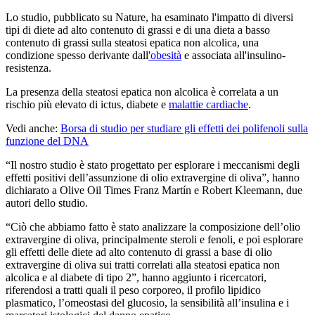
Lo studio, pubblicato su Nature, ha esaminato l'impatto di diversi
tipi di diete ad alto contenuto di grassi e di una dieta a basso
contenuto di grassi sulla steatosi epatica non alcolica, una
condizione spesso derivante dall
'obesità
e associata all'insulino-
resistenza.
La presenza della steatosi epatica non alcolica è correlata a un
rischio più elevato di ictus, diabete e
malattie cardiache
.
Vedi anche:
Borsa di studio per studiare gli effetti dei polifenoli sulla
funzione del DNA
“Il nostro studio è stato progettato per esplorare i meccanismi degli
effetti positivi dell’assunzione di olio extravergine di oliva”, hanno
dichiarato a Olive Oil Times Franz Martín e Robert Kleemann, due
autori dello studio.
“Ciò che abbiamo fatto è stato analizzare la composizione dell’olio
extravergine di oliva, principalmente steroli e fenoli, e poi esplorare
gli effetti delle diete ad alto contenuto di grassi a base di olio
extravergine di oliva sui tratti correlati alla steatosi epatica non
alcolica e al diabete di tipo 2”, hanno aggiunto i ricercatori,
riferendosi a tratti quali il peso corporeo, il profilo lipidico
plasmatico, l’omeostasi del glucosio, la sensibilità all’insulina e i