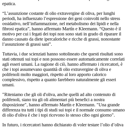
epatica.
“L’assunzione costante di olio extravergine di oliva, per lunghi
periodi, ha influenzato l’espressione dei geni coinvolti nello stress
ossidativo, nell’infiammazione, nel metabolismo dei lipidi e nella
fibrosi epatica”, hanno affermato Martín e Kleemann. “Questo è il
motivo per cui i fegati dei topi non sono stati in grado di riparare il
danno causato da diete ipercaloriche e ricche di grassi, nonostante
l’assunzione di grassi sani”.
Tuttavia, i due scienziati hanno sottolineato che questi risultati sono
stati ottenuti sui topi e non possono essere automaticamente correlati
agli esseri umani. La ragione di ciò, hanno affermato i ricercatori, è
che i topi assumevano quantità di olio extravergine di oliva e
polifenoli molto maggiori, rispetto al loro apporto calorico
complessivo, rispetto a quanto farebbero naturalmente gli esseri
umani.
"Riteniamo che gli oli d'oliva, anche quelli ad alto contenuto di
polifenoli, siano tra gli oli alimentari più benefici a nostra
disposizione", hanno affermato Martín e Kleemann. "Una grande
differenza tra tutti i tipi di studi sui topi e il normale consumo umano
di olio d'oliva è che i topi ricevono lo stesso cibo ogni giorno".
In futuro, i ricercatori hanno dichiarato di voler testare l’olio d’oliva