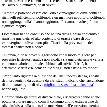
affermato Martín e Kleemann. "L'effetto è stato simile a quello
dell'altro olio extravergine di oliva".
"Il motivo potrebbe essere che l'olio extravergine di oliva contiene
già livelli sufficienti di polifenoli e un maggiore apporto di polifenoli
non aggiunge nulla", hanno aggiunto. "Pertanto, a volte più non
significa meglio".
I ricercatori hanno concluso che né una dieta a basso contenuto di
grassi né una dieta ad alto contenuto di grassi a base di olio
extravergine di oliva erano più efficaci nella prevenzione della
steatosi epatica non alcolica.
"Tuttavia, tutte le prove suggeriscono che il modo migliore per
prevenire la steatosi epatica non alcolica sia una dieta sana e varia a
contenuto calorico normale, abbinata all'attività fisica", hanno
affermato Martín e Kleemann. "Ad oggi, non esiste altro modo".
"Per quanto riguarda la questione dell'insulino-resistenza, i nostri
dati, provenienti da questo e da altri studi, indicano che l'assunzione
di olio extravergine di oliva
migliora la sensibilità all'insulina
"
,
hanno aggiunto.
Confrontando gli effetti di diverse diete, i ricercatori hanno anche
potuto esplorare meglio come il consumo di olio extravergine di
oliva influisca sulla potenziale mutazione dell’espressione genica