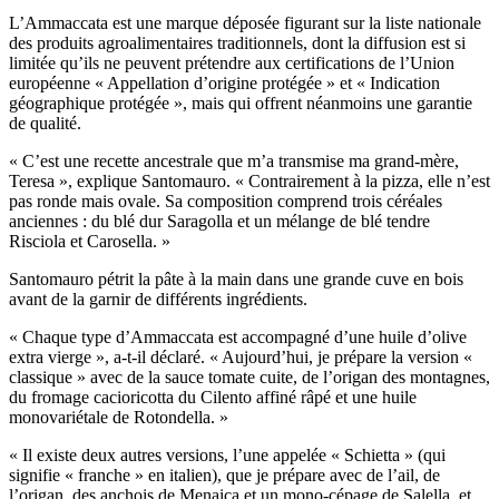
L’Ammaccata est une marque déposée figurant sur la liste nationale
des produits agroalimentaires traditionnels, dont la diffusion est si
limitée qu’ils ne peuvent prétendre aux certifications de l’Union
européenne « Appellation d’origine protégée » et « Indication
géographique protégée », mais qui offrent néanmoins une garantie
de qualité.
«
C’est une recette ancestrale que m’a transmise ma grand-mère,
Teresa », explique Santomauro.
« Contrairement à la pizza, elle n’est
pas ronde mais ovale. Sa composition comprend trois céréales
anciennes : du blé dur Saragolla et un mélange de blé tendre
Risciola et Carosella. »
Santomauro pétrit la pâte à la main dans une grande cuve en bois
avant de la garnir de différents ingrédients.
«
Chaque type d’Ammaccata est accompagné d’une huile d’olive
extra vierge », a-t-il déclaré.
« Aujourd’hui, je prépare la version «
classique » avec de la sauce tomate cuite, de l’origan des montagnes,
du fromage cacioricotta du Cilento affiné râpé et une huile
monovariétale de Rotondella. »
« Il existe deux autres versions, l’une appelée « Schietta
»
(qui
signifie « franche » en italien), que je prépare avec de l’ail, de
l’origan, des anchois de Menaica et un mono-cépage de Salella, et