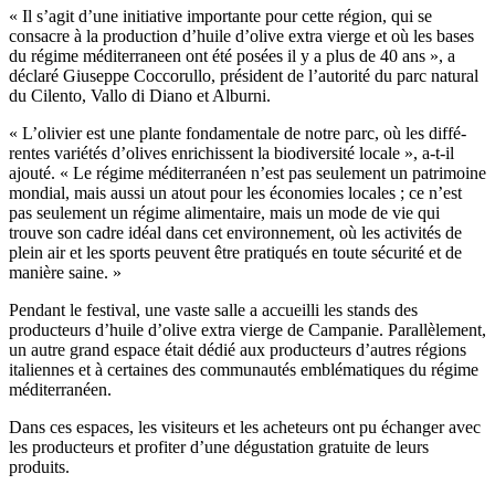
«
Il s’agit d’une in­i­ti­a­tive im­por­tante pour cette région, qui se
consacre à la pro­du­ction d’huile d’olive extra vierge et où les ba­ses
du régime méditerra­ne­en ont été posées il y a plus de 40 ans », a
déclaré Giuseppe Coccorullo, pré­sident de l’autorité du parc nat­u­ral
du Cilento, Vallo di Diano et Alburni.
«
L’olivier est une plante fon­da­me­n­tale de notre parc, où les diffé­
rentes varié­tés d’olives enrichissent la bio­di­ver­sité locale », a-t-il
ajouté.
« Le régime méditerranéen n’est pas seulement un patrimoine
mondial, mais aussi un atout pour les économies locales ; ce n’est
pas seulement un régime alimentaire, mais un mode de vie qui
trouve son cadre idéal dans cet environnement, où les activités de
plein air et les sports peuvent être pratiqués en toute sécurité et de
manière saine. »
Pendant le festival, une vaste salle a accueilli les stands des
producteurs d’huile d’olive extra vierge de Campanie. Parallèlement,
un autre grand espace était dédié aux producteurs d’autres régions
italiennes et à certaines des communautés emblématiques du régime
méditerranéen.
Dans ces espaces, les visiteurs et les acheteurs ont pu échanger avec
les producteurs et profiter d’une dégustation gratuite de leurs
produits.