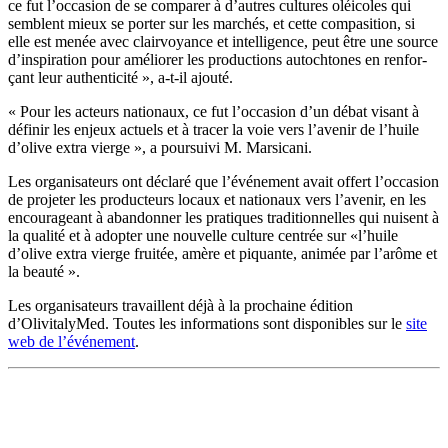
ce fut l’occasion de se comparer à d’autres cultures oléicoles qui
semblent mieux se porter sur les marchés, et cette compa­sition, si
elle est menée avec clair­voyance et intel­ligence, peut être une source
d’in­spi­ra­tion pour amé­liorer les pro­du­c­tions autochtones en ren­for­
çant leur authen­ticité », a-t-il aj­outé.
«
Pour les acteurs nationaux, ce fut l’occasion d’un débat visant à
définir les enjeux actuels et à tracer la voie vers l’avenir de l’huile
d’olive extra vierge », a poursuivi M. Marsicani.
Les organisateurs ont déclaré que l’événement avait offert l’occasion
de projeter les producteurs locaux et nationaux vers l’avenir, en les
encourageant à abandonner les pratiques traditionnelles qui nuisent à
la qualité et à adopter une nouvelle culture centrée sur
«l’huile
d’olive extra vierge fruitée, amère et piquante, animée par l’arôme et
la beauté ».
Les organisateurs travaillent déjà à la prochaine édition
d’OlivitalyMed. Toutes les informations sont disponibles sur le
site
web de l’événement
.