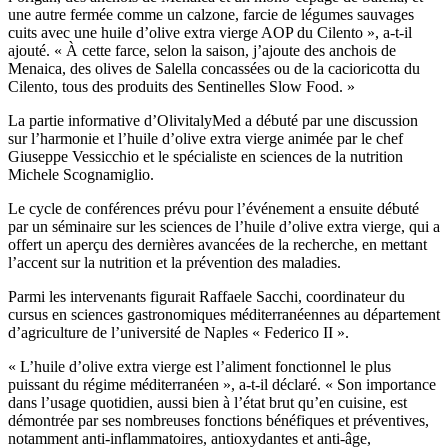
une autre fermée comme un calzone, farcie de légumes sauvages
cuits avec une huile d’olive extra vierge AOP du Cilento », a-t-il
ajouté.
« À cette farce, selon la saison, j’ajoute des anchois de
Menaica, des olives de Salella concassées ou de la cacioricotta du
Cilento, tous des produits des Sentinelles Slow Food. »
La partie informative d’OlivitalyMed a débuté par une discussion
sur l’harmonie et l’huile d’olive extra vierge animée par le chef
Giuseppe Vessicchio et le spécialiste en sciences de la nutrition
Michele Scognamiglio.
Le cycle de conférences prévu pour l’événement a ensuite débuté
par un séminaire sur les sciences de l’huile d’olive extra vierge, qui a
offert un aperçu des dernières avancées de la recherche, en mettant
l’accent sur la nutrition et la prévention des maladies.
Parmi les intervenants figurait Raffaele Sacchi, coordinateur du
cursus en sciences gastronomiques méditerranéennes au département
d’agriculture de l’université de Naples « Federico II ».
« L’huile d’olive extra vierge est l’aliment fonctionnel le plus
puissant du régime méditerranéen », a-t-il déclaré.
« Son importance
dans l’usage quotidien, aussi bien à l’état brut qu’en cuisine, est
démontrée par ses nombreuses fonctions bénéfiques et préventives,
notamment anti-inflammatoires, antioxydantes et anti-âge,