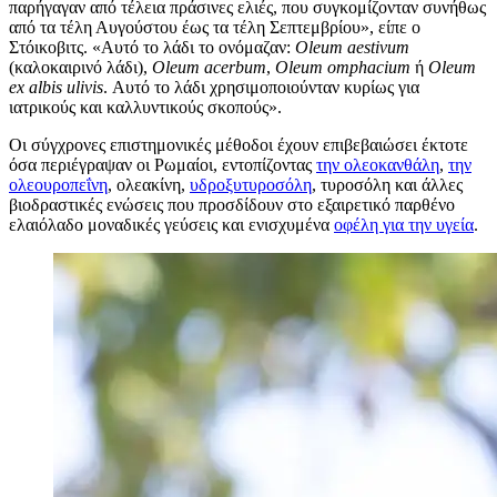
παρήγαγαν από τέλεια πράσινες ελιές, που συγκομίζονταν συνήθως
από τα τέλη Αυγούστου έως τα τέλη Σεπτεμβρίου», είπε ο
Στόικοβιτς.
«Αυτό το λάδι το ονόμαζαν:
Oleum aestivum
(καλοκαιρινό λάδι),
Oleum acerbum
,
Oleum omphacium
ή
Oleum
ex albis ulivis
. Αυτό το λάδι χρησιμοποιούνταν κυρίως για
ιατρικούς και καλλυντικούς σκοπούς».
Οι σύγχρονες επιστημονικές μέθοδοι έχουν επιβεβαιώσει έκτοτε
όσα περιέγραψαν οι Ρωμαίοι, εντοπίζοντας
την ολεοκανθάλη
,
την
ολεουροπεΐνη
, ολεακίνη,
υδροξυτυροσόλη
, τυροσόλη και άλλες
βιοδραστικές ενώσεις που προσδίδουν στο εξαιρετικό παρθένο
ελαιόλαδο μοναδικές γεύσεις και ενισχυμένα
οφέλη για την υγεία
.