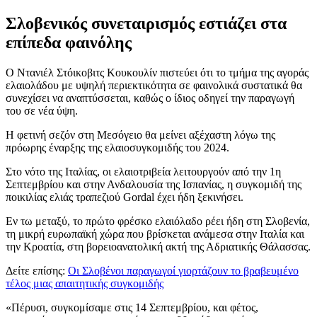
Σλοβενικός συνεταιρισμός εστιάζει στα
επίπεδα φαινόλης
Ο Ντανιέλ Στόικοβιτς Κουκουλίν πιστεύει ότι το τμήμα της αγοράς
ελαιολάδου με υψηλή περιεκτικότητα σε φαινολικά συστατικά θα
συνεχίσει να αναπτύσσεται, καθώς ο ίδιος οδηγεί την παραγωγή
του σε νέα ύψη.
Η φετινή σεζόν στη Μεσόγειο θα μείνει αξέχαστη λόγω της
πρόωρης έναρξης της ελαιοσυγκομιδής του 2024.
Στο νότο της Ιταλίας, οι ελαιοτριβεία λειτουργούν από την 1η
Σεπτεμβρίου και στην Ανδαλουσία της Ισπανίας, η συγκομιδή της
ποικιλίας ελιάς τραπεζιού Gordal έχει ήδη ξεκινήσει.
Εν τω μεταξύ, το πρώτο φρέσκο ελαιόλαδο ρέει ήδη στη Σλοβενία,
τη μικρή ευρωπαϊκή χώρα που βρίσκεται ανάμεσα στην Ιταλία και
την Κροατία, στη βορειοανατολική ακτή της Αδριατικής Θάλασσας.
Δείτε επίσης:
Οι Σλοβένοι παραγωγοί γιορτάζουν το βραβευμένο
τέλος μιας απαιτητικής συγκομιδής
«
Πέρυσι, συγκομίσαμε στις 14 Σεπτεμβρίου, και φέτος,