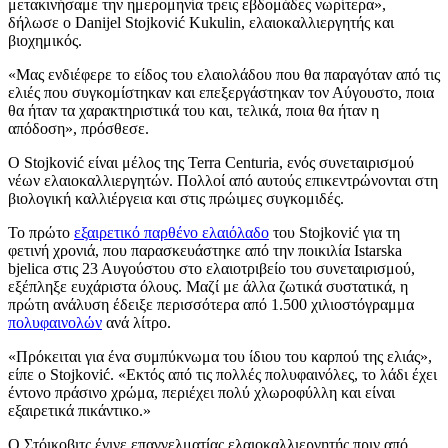
μετακινήσαμε την ημερομηνία τρεις εβδομάδες νωρίτερα»,
δήλωσε ο Danijel Stojković Kukulin, ελαιοκαλλιεργητής και
βιοχημικός.
«
Μας ενδιέφερε το είδος του ελαιολάδου που θα παραγόταν από τις
ελιές που συγκομίστηκαν και επεξεργάστηκαν τον Αύγουστο, ποια
θα ήταν τα χαρακτηριστικά του και, τελικά, ποια θα ήταν η
απόδοση», πρόσθεσε.
Ο Stojković είναι μέλος της Terra Centuria, ενός συνεταιρισμού
νέων ελαιοκαλλιεργητών. Πολλοί από αυτούς επικεντρώνονται στη
βιολογική καλλιέργεια και στις πρώιμες συγκομιδές.
Το πρώτο
εξαιρετικό παρθένο ελαιόλαδο
του Stojković για τη
φετινή χρονιά, που παρασκευάστηκε από την ποικιλία Istarska
bjelica στις 23 Αυγούστου στο ελαιοτριβείο του συνεταιρισμού,
εξέπληξε ευχάριστα όλους. Μαζί με άλλα ζωτικά συστατικά, η
πρώτη ανάλυση έδειξε περισσότερα από 1.500 χιλιοστόγραμμα
πολυφαινολών
ανά λίτρο.
«Πρόκειται για ένα συμπύκνωμα του ίδιου του καρπού της ελιάς»,
είπε ο Stojković.
«Εκτός από τις πολλές πολυφαινόλες, το λάδι έχει
έντονο πράσινο χρώμα, περιέχει πολύ χλωροφύλλη και είναι
εξαιρετικά πικάντικο.»
Ο Στόικοβιτς έγινε επαγγελματίας ελαιοκαλλιεργητής πριν από