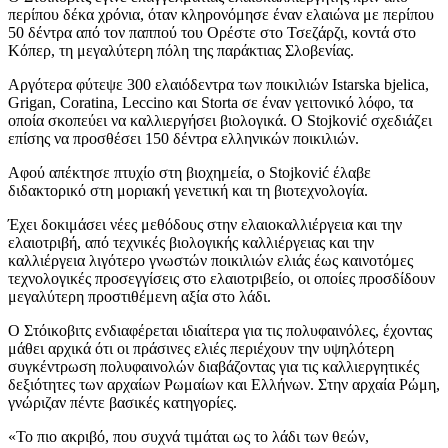
περίπου δέκα χρόνια, όταν κληρονόμησε έναν ελαιώνα με περίπου
50 δέντρα από τον παππού του Ορέστε στο Τσεζάρζι, κοντά στο
Κόπερ, τη μεγαλύτερη πόλη της παράκτιας Σλοβενίας.
Αργότερα φύτεψε 300 ελαιόδεντρα των ποικιλιών Istarska bjelica,
Grigan, Coratina, Leccino και Storta σε έναν γειτονικό λόφο, τα
οποία σκοπεύει να καλλιεργήσει βιολογικά. Ο Stojković σχεδιάζει
επίσης να προσθέσει 150 δέντρα ελληνικών ποικιλιών.
Αφού απέκτησε πτυχίο στη βιοχημεία, ο Stojković έλαβε
διδακτορικό στη μοριακή γενετική και τη βιοτεχνολογία.
Έχει δοκιμάσει νέες μεθόδους στην ελαιοκαλλιέργεια και την
ελαιοτριβή, από τεχνικές βιολογικής καλλιέργειας και την
καλλιέργεια λιγότερο γνωστών ποικιλιών ελιάς έως καινοτόμες
τεχνολογικές προσεγγίσεις στο ελαιοτριβείο, οι οποίες προσδίδουν
μεγαλύτερη προστιθέμενη αξία στο λάδι.
Ο Στόικοβιτς ενδιαφέρεται ιδιαίτερα για τις πολυφαινόλες, έχοντας
μάθει αρχικά ότι οι πράσινες ελιές περιέχουν την υψηλότερη
συγκέντρωση πολυφαινολών διαβάζοντας για τις καλλιεργητικές
δεξιότητες των αρχαίων Ρωμαίων και Ελλήνων. Στην αρχαία Ρώμη,
γνώριζαν πέντε βασικές κατηγορίες.
«
Το πιο ακριβό, που συχνά τιμάται ως το λάδι των θεών,