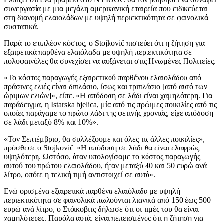
συνεργασία με μια μεγάλη αμερικανική εταιρεία που ειδικεύεται
στη διανομή ελαιολάδων με υψηλή περιεκτικότητα σε φαινολικά
συστατικά.
Παρά το επιπλέον κόστος, ο Stojkovič πιστεύει ότι η ζήτηση για
εξαιρετικά παρθένα ελαιόλαδα με υψηλή περιεκτικότητα σε
πολυφαινόλες θα συνεχίσει να αυξάνεται στις Ηνωμένες Πολιτείες.
«
Το κόστος παραγωγής εξαιρετικού παρθένου ελαιολάδου από
πράσινες ελιές είναι διπλάσιο, ίσως και τριπλάσιο [από αυτό των
ώριμων ελιών]», είπε. «Η
απόδοση σε λάδι είναι χαμηλότερη. Για
παράδειγμα, η Istarska bjelica, μία από τις πρώιμες ποικιλίες από τις
οποίες παράγαμε το πρώτο λάδι της φετινής χρονιάς, είχε απόδοση
σε λάδι μεταξύ 8% και 10%».
«
Τον Σεπτέμβριο, θα συλλέξουμε και όλες τις άλλες ποικιλίες»,
πρόσθεσε ο Stojkovič. «Η απόδοση σε λάδι θα είναι ελαφρώς
υψηλότερη. Ωστόσο, όταν υπολογίσαμε το κόστος παραγωγής
αυτού του πρώτου ελαιολάδου, ήταν μεταξύ 40 και 50 ευρώ ανά
λίτρο, οπότε η τελική τιμή αντιστοιχεί σε αυτό».
Ενώ ορισμένα εξαιρετικά παρθένα ελαιόλαδα με υψηλή
περιεκτικότητα σε φαινολικά πωλούνται λιανικά από 150 έως 500
ευρώ ανά λίτρο, ο Στόικοβιτς δήλωσε ότι οι τιμές του θα είναι
χαμηλότερες. Παρόλα αυτά, είναι πεπεισμένος ότι η ζήτηση για