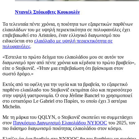
Ντανιέλ Στόικοβιτς Κουκουλίν
Τα τελευταία πέντε χρόνια, η ποιότητα των εξαιρετικών παρθένων
ελαιολάδων του με υψηλή περιεκτικότητα σε πολυφαινόλες έχει
επιβεβαιωθεί στο Aristoleo, έναν ελληνικό διαγωνισμό που
ειδικεύεται στο
ελαιόλαδο με υψηλή περιεκτικότητα σε
πολυφαινόλες
.
«Έστειλα το πρώτο δείγμα του ελαιολάδου μου σε αυτόν τον
διαγωνισμό πριν από πέντε χρόνια και κέρδισα το πρώτο βραβείο»,
είπε ο Stojkovič.
«Ήταν μια επιβεβαίωση ότι βρίσκομαι στον
σωστό δρόμο.»
Εκτός από τα οφέλη για την υγεία και τα βραβεία, το εξαιρετικό
παρθένο ελαιόλαδο του Stojkovič εκτιμάται όλο και περισσότερο
στην υψηλή γαστρονομία. Ο σεφ Jérôme Banctel το χρησιμοποιεί
στο εστιατόριο Le Gabriel στο Παρίσι, το οποίο έχει 3 αστέρια
Michelin.
Με τη μάρκα του QQLYN, ο Stojkovič σκοπεύει να συμμετάσχει
στον
Παγκόσμιο Διαγωνισμό Ελαιολάδου NYIOOC
του 2025, τον
πιο διάσημο διαγωνισμό ποιότητας ελαιολάδου στον κόσμο.
Ελπίζει ότι ένα βραβείο στο NYIOOC θα τον βοηθήσει να συνάψει