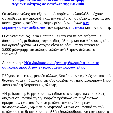
περιεκτικότητας σε φαινόλες της Kukulin
Οι πολυφαινόλες του εξαιρετικού παρθένου ελαιολάδου έχουν
συνδεθεί με την πρόληψη και την άμβλυνση ορισμένων από τις πιο
κοινές χρόνιες ασθένειες, συμπεριλαμβανομένων
των
καρδιαγγειακών παθήσεων
, τον καρκίνο,
την άνοια
και τον διαβήτη.
Ο συνεταιρισμός Terra Centuria μελετά και πειραματίζεται με
διαφορετικές μεθόδους συγκομιδής, άλεσης και αποθήκευσης εδώ
και αρκετά χρόνια.
«Ο στόχος είναι το λάδι μας να φτάσει τα
5.000 μιλιγράμματα πολυφαινολών ανά λίτρο», δήλωσε ο
Stojković.
Δείτε επίσης:
Νέα διαδικασία αυξάνει τη βιωσιμότητα και το
φαινολικό προφίλ των εκχυλισμάτων φύλλων ελιάς
Εξήγησε ότι φέτος, μεταξύ άλλων, διατήρησαν τις ελιές σε ψυκτικό
θάλαμο κατά τη διάρκεια της συγκομιδής και χρησιμοποίησαν ξηρό
πάγο κατά τη διάρκεια της άλεσης.
«
Η μείωση της θερμοκρασίας, ειδικά στις αρωματικές ποικιλίες,
αυξάνει σημαντικά τη δημιουργία φρέσκων και ευχάριστων
αρωμάτων, ενώ ταυτόχρονα μειώνει την εκχύλιση των
πολυφαινολών», δήλωσε ο Stojković. «Είναι σημαντικό το πού
μειώνουμε τη θερμοκρασία, αλλά εξακολουθούμε να εργαζόμαστε