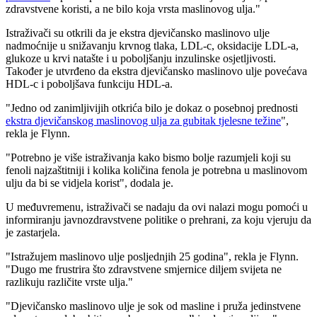
zdravstvene koristi, a ne bilo koja vrsta maslinovog ulja."
Istraživači su otkrili da je ekstra djevičansko maslinovo ulje
nadmoćnije u snižavanju krvnog tlaka, LDL-c, oksidacije LDL-a,
glukoze u krvi natašte i u poboljšanju inzulinske osjetljivosti.
Također je utvrđeno da ekstra djevičansko maslinovo ulje povećava
HDL-c i poboljšava funkciju HDL-a.
"Jedno od zanimljivijih otkrića bilo je dokaz o posebnoj prednosti
ekstra djevičanskog maslinovog ulja za gubitak tjelesne težine
",
rekla je Flynn.
"Potrebno je više istraživanja kako bismo bolje razumjeli koji su
fenoli najzaštitniji i kolika količina fenola je potrebna u maslinovom
ulju da bi se vidjela korist", dodala je.
U međuvremenu, istraživači se nadaju da ovi nalazi mogu pomoći u
informiranju javnozdravstvene politike o prehrani, za koju vjeruju da
je zastarjela.
"Istražujem maslinovo ulje posljednjih 25 godina", rekla je Flynn.
"Dugo me frustrira što zdravstvene smjernice diljem svijeta ne
razlikuju različite vrste ulja."
"Djevičansko maslinovo ulje je sok od masline i pruža jedinstvene