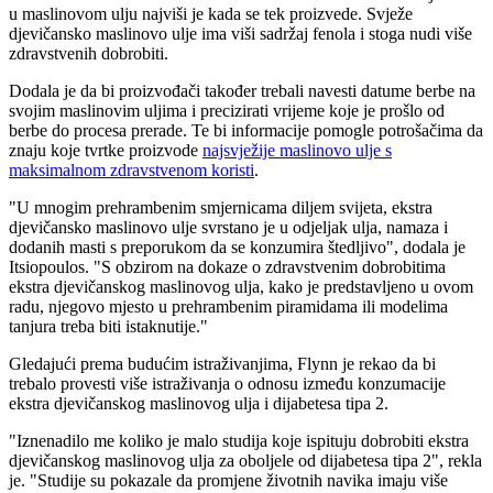
u maslinovom ulju najviši je kada se tek proizvede. Svježe
djevičansko maslinovo ulje ima viši sadržaj fenola i stoga nudi više
zdravstvenih dobrobiti.
Dodala je da bi proizvođači također trebali navesti datume berbe na
svojim maslinovim uljima i precizirati vrijeme koje je prošlo od
berbe do procesa prerade. Te bi informacije pomogle potrošačima da
znaju koje tvrtke proizvode
najsvježije maslinovo ulje s
maksimalnom zdravstvenom koristi
.
"U mnogim prehrambenim smjernicama diljem svijeta, ekstra
djevičansko maslinovo ulje svrstano je u odjeljak ulja, namaza i
dodanih masti s preporukom da se konzumira štedljivo", dodala je
Itsiopoulos. "S obzirom na dokaze o zdravstvenim dobrobitima
ekstra djevičanskog maslinovog ulja, kako je predstavljeno u ovom
radu, njegovo mjesto u prehrambenim piramidama ili modelima
tanjura treba biti istaknutije."
Gledajući prema budućim istraživanjima, Flynn je rekao da bi
trebalo provesti više istraživanja o odnosu između konzumacije
ekstra djevičanskog maslinovog ulja i dijabetesa tipa 2.
"Iznenadilo me koliko je malo studija koje ispituju dobrobiti ekstra
djevičanskog maslinovog ulja za oboljele od dijabetesa tipa 2", rekla
je. "Studije su pokazale da promjene životnih navika imaju više