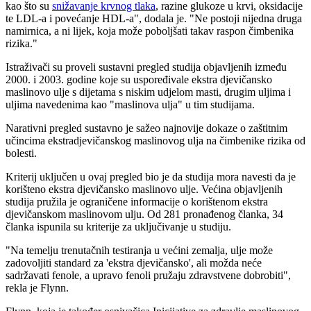
kao što su
snižavanje krvnog tlaka
, razine glukoze u krvi, oksidacije
te LDL-a i povećanje HDL-a", dodala je. "Ne postoji nijedna druga
namirnica, a ni lijek, koja može poboljšati takav raspon čimbenika
rizika."
Istraživači su proveli sustavni pregled studija objavljenih između
2000. i 2003. godine koje su uspoređivale ekstra djevičansko
maslinovo ulje s dijetama s niskim udjelom masti, drugim uljima i
uljima navedenima kao "maslinova ulja" u tim studijama.
Narativni pregled sustavno je sažeo najnovije dokaze o zaštitnim
učincima ekstradjevičanskog maslinovog ulja na čimbenike rizika od
bolesti.
Kriterij uključen u ovaj pregled bio je da studija mora navesti da je
korišteno ekstra djevičansko maslinovo ulje. Većina objavljenih
studija pružila je ograničene informacije o korištenom ekstra
djevičanskom maslinovom ulju. Od 281 pronađenog članka, 34
članka ispunila su kriterije za uključivanje u studiju.
"Na temelju trenutačnih testiranja u većini zemalja, ulje može
zadovoljiti standard za 'ekstra djevičansko', ali možda neće
sadržavati fenole, a upravo fenoli pružaju zdravstvene dobrobiti",
rekla je Flynn.