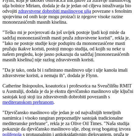
Flynn, koja je također osnivačica Inicijative za zdravlje maslinovog
ulja bolnice Miriam, dodala je da je jedan od ciljeva istraživanja bio
odvojiti
zdravstvene dobrobiti maslinovog ulja
povezane s fenolnim
spojevima od onih koje mogu proizaći iz njegove visoke razine
mononezasićenih masnih kiselina.
"Teško mi je povjerovati da još uvijek postoje ljudi koji misle da
sadržaj mononezasićenih masti pruža zdravstvene koristi", rekla je.
"Iako ne postoje studije koje podupiru da mononezasićene masti
pružaju ikakve koristi, postoji mnogo studija, od kojih su neke u
našem pregledu, koje jasno pokazuju da sadržaj [mononezasićenih
masnih kiselina] nije razlog zdravstvenih koristi.
"Da je tako, onda bi i rafinirano maslinovo ulje i ulje kanola imali
zdravstvene koristi, a nemaju ih", dodala je Flynn.
Catherine Itsiopoulos, koautorica i profesorica na Sveučilištu RMIT
u Australiji, dodala je da je ekstra djevičansko maslinovo ulje ključni
sastojak koji stoji iza zdravstvenih dobrobiti povezanih s
mediteranskom prehranom
.
"Djevičansko maslinovo ulje jedan je od najvažnijih temeljnih
namirnica i visoko rangiran prepoznatljiv sastojak tradicionalne
mediteranske prehrane", rekla je za Olive Oil Times. "Naša studija
pokazuje da djevičansko maslinovo ulje, zbog svog bogatog izvora
polifenola
s protuupalnim i antioksidativnim djelovanjem, pruža te