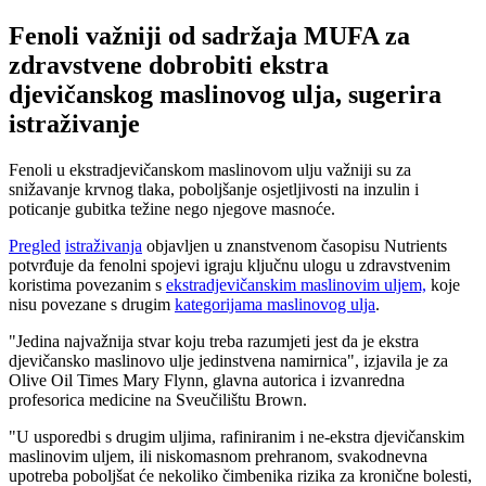
Fenoli važniji od sadržaja MUFA za
zdravstvene dobrobiti ekstra
djevičanskog maslinovog ulja, sugerira
istraživanje
Fenoli u ekstradjevičanskom maslinovom ulju važniji su za
snižavanje krvnog tlaka, poboljšanje osjetljivosti na inzulin i
poticanje gubitka težine nego njegove masnoće.
Pregled
istraživanja
objavljen u znanstvenom časopisu Nutrients
potvrđuje da fenolni spojevi igraju ključnu ulogu u zdravstvenim
koristima povezanim s
ekstradjevičanskim maslinovim uljem,
koje
nisu povezane s drugim
kategorijama maslinovog ulja
.
"Jedina najvažnija stvar koju treba razumjeti jest da je ekstra
djevičansko maslinovo ulje jedinstvena namirnica", izjavila je za
Olive Oil Times Mary Flynn, glavna autorica i izvanredna
profesorica medicine na Sveučilištu Brown.
"U usporedbi s drugim uljima, rafiniranim i ne-ekstra djevičanskim
maslinovim uljem, ili niskomasnom prehranom, svakodnevna
upotreba poboljšat će nekoliko čimbenika rizika za kronične bolesti,