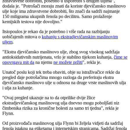
zdravstvene dobrobiti, posebno u usporedbi s drugim uljima",
dodala je. "Potrošači moraju znati da koriste djevičansko maslinovo
ulje koje ima zdravstvene dobrobiti, što znači da sadrži najmanje
150 miligrama ukupnih fenola po decilitru. Samo prolaženje
kemijskih testova nije dovoljno."
Itsiopoulos je rekao da je potrebno i više rada na razbijanju
uobičajenih mitova o
kuhanju s ekstradjevičanskim maslinovim
uljem
.
"Ekstra djevičansko maslinovo ulje, zbog svog visokog sadržaja
antioksidativnih nutrijenata, vrlo je stabilno tijekom kuhanja,
čime se
opovrgava mit da
na njemu
ne možete pržiti
", rekla je.
Unatoč poslu koji tek treba obaviti, obje su istraživačice rekle da
pregled daje potrošačima mnogo razloga da preferiraju ekstra
djevičansko maslinovo ulje u odnosu na druge vrste maslinovih ulja
i ulja za kuhanje.
"Ovaj pregled ukazuje na to da otprilike dvije žlice
ekstradjevičanskog maslinovog ulja dnevno mogu poboljšati niz
čimbenika rizika za kronične bolesti za samo tri tjedna", rekla je
Flynn.
Od proizvođača maslinovog ulja Flynn bi željela vidjeti da sadržaj
fenola istaknu na etiketama i internetskim stranicama. Sadržaj fenola