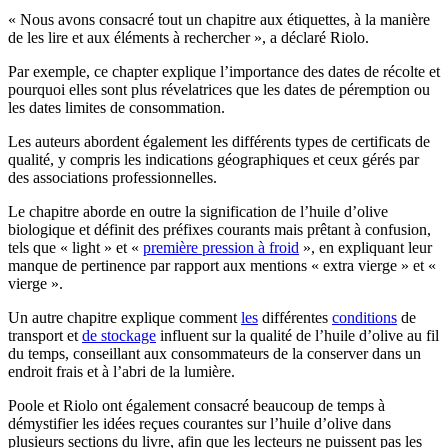
« Nous avons consacré tout un chapitre aux étiquettes, à la manière
de les lire et aux éléments à rechercher », a déclaré Riolo.
Par exem­ple, ce chap­ter explique l’im­portance des dates de récolte et
pourquoi elles sont plus ré­velatrices que les dates de pérem­ption ou
les dates limites de consom­ma­tion.
Les auteurs abordent également les différents types de certificats de
qualité, y compris les indications géographiques et ceux gérés par
des associations professionnelles.
Le chapitre aborde en outre la signification de l’huile d’olive
biologique et définit des préfixes courants mais prêtant à confusion,
tels que
« light » et
«
première pression à froid
», en expliquant leur
manque de pertinence par rapport aux
mentions « extra vierge » et «
vierge ».
Un autre chapitre explique comment
les
différentes
conditions
de
transport et
de stockage
influent sur la qualité de l’huile d’olive au fil
du temps, conseillant aux consommateurs de la conserver dans un
endroit frais et à l’abri de la lumière.
Poole et Riolo ont également consacré beaucoup de temps à
démystifier les idées reçues courantes sur l’huile d’olive dans
plusieurs sections du livre, afin que les lecteurs ne puissent pas les