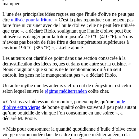
manquer.
L'une des principales idées reçues est que l'huile d'olive ne peut pas
être
utilisée pour la friture
.
« C'est la plus répandue : on ne peut pas
faire frire ni cuisiner avec de l'huile d'olive ; elle ne peut être utilisée
que crue », a déclaré Riolo, soulignant que l'huile d'olive peut être
utilisée sans danger pour la friture jusqu'à 210 °C (410 °F).
« Nous
n’avons pas besoin de faire frire à des températures supérieures à
environ 196 °C (385 °F) », a-t-elle ajouté.
Les auteurs ont clarifié ce point dans une section consacrée à la
démystification des idées reçues et dans une autre sur la cuisine.
«
Nous craignions que si nous ne le mentionnions qu’à un seul
endroit, les gens ne le manqueraient pas », a déclaré Riolo.
Un autre mythe que les auteurs s’efforcent de démystifier est celui
selon lequel suivre le
régime méditerranéen
coûte cher.
«
C’est assez intéressant de montrer, par exemple, qu’une
huile
d’olive extra vierge
de bonne qualité coûte souvent à peu près autant
qu’une bouteille de vin que l’on consomme en une soirée », a
déclaré M. Poole.
«
Mais pour consommer la quantité quotidienne d’huile d’olive extra
vierge recommandée dans le cadre du régime méditerranéen, cela