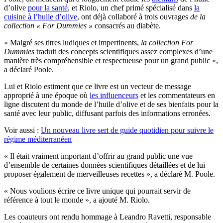
d’olive
pour la santé
, et Riolo, un chef primé spécialisé dans
la
cuisine à l’huile d’olive
, ont déjà collaboré à trois ouvrages
de la
collection « For Dummies »
consacrés au diabète.
«
Malgré ses titres ludiques et impertinents
,
la collection For
Dummies
traduit des concepts scientifiques assez complexes d’une
manière très compréhensible et respectueuse pour un grand public »,
a déclaré Poole.
Lui et Riolo estiment que ce livre est un vecteur de message
approprié à une époque où
les influenceurs
et les commentateurs en
ligne discutent du monde de l’huile d’olive et de ses bienfaits pour la
santé avec leur public, diffusant parfois des informations erronées.
Voir aussi :
Un nouveau livre sert de guide quotidien pour suivre le
régime méditerranéen
« Il était vraiment impor­tant d’offrir au grand public une vue
d’ensemble de certaines données scientifiques détaillées et de lui
proposer également de merveilleuses recettes », a déclaré M. Poole.
« Nous voulions écrire ce livre unique qui pourrait servir de
référence à tout le monde », a ajouté M. Riolo.
Les coauteurs ont rendu hommage à Leandro Ravetti, responsable