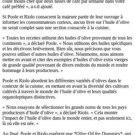
coûte moins cher que deux tasses de café par semaine dans votre
café préféré », a-t-il ajouté.
Si Poole et Riolo consacrent la majeure partie de leur ouvrage à
informer les consommateurs curieux, aucun livre sur l’huile d’olive
ne serait complet sans une section consacrée à la cuisine.
« Toutes les recettes utilisent des huiles d’olive provenant de tous les
continents », a déclaré Poole.
« Nous utilisons des huiles spécifiques
et les décrivons brièvement. Bien sûr, nous précisons que vous
pouvez utiliser d’autres huiles d’olive. Néanmoins, nous aimons
mettre en avant et citer des exemples d’huiles d’olive extra vierges
de grande qualité provenant de divers endroits du monde et rendre
hommage à leurs producteurs. »
Poole et Riolo abordent les différentes variétés d’olives dans le
contexte de la cuisine, en mettant en avant la diversité des cultivars
cultivés à travers le monde de l’huile d’olive et leurs qualités
organoleptiques distinctives.
«
Nous essayons de sélectionner les grands noms de tous les pays
producteurs d’huile d’olive », a déclaré Riolo.
« Cela montre
l’impact de l’huile d’olive dans le monde entier, et pas seulement ici,
là où elle est née. »
Au final, Poole et Riolo espèrent que
*Olive Oil for Dummies*
, qui