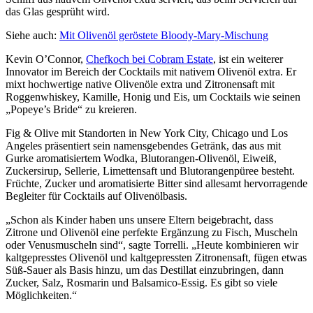
das Glas gesprüht wird.
Siehe auch:
Mit Olivenöl geröstete Bloody-Mary-Mischung
Kevin O’Connor,
Chefkoch bei Cobram Estate
, ist ein weiterer
Innovator im Bereich der Cocktails mit nativem Olivenöl extra. Er
mixt hochwertige native Olivenöle extra und Zitronensaft mit
Roggenwhiskey, Kamille, Honig und Eis, um Cocktails wie seinen
„Popeye’s Bride“ zu kreieren.
Fig & Olive mit Standorten in New York City, Chicago und Los
Angeles präsentiert sein namensgebendes Getränk, das aus mit
Gurke aromatisiertem Wodka, Blutorangen-Olivenöl, Eiweiß,
Zuckersirup, Sellerie, Limettensaft und Blutorangenpüree besteht.
Früchte, Zucker und aromatisierte Bitter sind allesamt hervorragende
Begleiter für Cocktails auf Olivenölbasis.
„Schon als Kinder haben uns unsere Eltern beigebracht, dass
Zitrone und Olivenöl eine perfekte Ergänzung zu Fisch, Muscheln
oder Venusmuscheln sind“, sagte Torrelli. „Heute kombinieren wir
kaltgepresstes Olivenöl und kaltgepressten Zitronensaft, fügen etwas
Süß-Sauer als Basis hinzu, um das Destillat einzubringen, dann
Zucker, Salz, Rosmarin und Balsamico-Essig. Es gibt so viele
Möglichkeiten.“