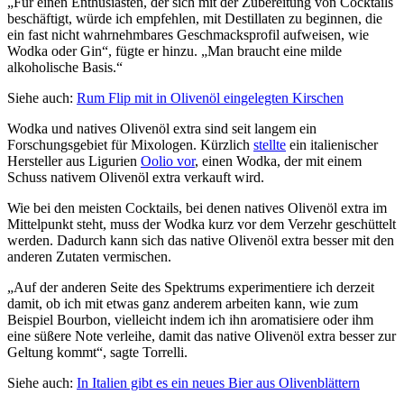
„Für einen Enthusiasten, der sich mit der Zubereitung von Cocktails
beschäftigt, würde ich empfehlen, mit Destillaten zu beginnen, die
ein fast nicht wahrnehmbares Geschmacksprofil aufweisen, wie
Wodka oder Gin“, fügte er hinzu. „Man braucht eine milde
alkoholische Basis.“
Siehe auch:
Rum Flip mit in Olivenöl eingelegten Kirschen
Wodka und natives Olivenöl extra sind seit langem ein
Forschungsgebiet für Mixologen. Kürzlich
stellte
ein italienischer
Hersteller aus Ligurien
Oolio vor
, einen Wodka, der mit einem
Schuss nativem Olivenöl extra verkauft wird.
Wie bei den meisten Cocktails, bei denen natives Olivenöl extra im
Mittelpunkt steht, muss der Wodka kurz vor dem Verzehr geschüttelt
werden. Dadurch kann sich das native Olivenöl extra besser mit den
anderen Zutaten vermischen.
„Auf der anderen Seite des Spektrums experimentiere ich derzeit
damit, ob ich mit etwas ganz anderem arbeiten kann, wie zum
Beispiel Bourbon, vielleicht indem ich ihn aromatisiere oder ihm
eine süßere Note verleihe, damit das native Olivenöl extra besser zur
Geltung kommt“, sagte Torrelli.
Siehe auch:
In Italien gibt es ein neues Bier aus Olivenblättern