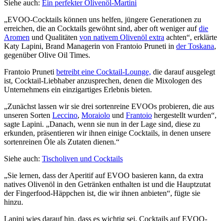
Siehe auch:
Ein perfekter Olivenöl-Martini
„EVOO-Cocktails können uns helfen, jüngere Generationen zu
erreichen, die an Cocktails gewöhnt sind, aber oft weniger auf
die
Aromen
und Qualitäten
von nativem Olivenöl extra
achten“, erklärte
Katy Lapini, Brand Managerin von Frantoio Pruneti in
der Toskana
,
gegenüber Olive Oil Times.
Frantoio Pruneti
betreibt eine Cocktail-Lounge,
die darauf ausgelegt
ist, Cocktail-Liebhaber anzusprechen, denen die Mixologen des
Unternehmens ein einzigartiges Erlebnis bieten.
„Zunächst lassen wir sie drei sortenreine EVOOs probieren, die aus
unseren Sorten
Leccino
,
Moraiolo
und
Frantoio
hergestellt wurden“,
sagte Lapini. „Danach, wenn sie nun in der Lage sind, diese zu
erkunden, präsentieren wir ihnen einige Cocktails, in denen unsere
sortenreinen Öle als Zutaten dienen.“
Siehe auch:
Tischoliven und Cocktails
„Sie lernen, dass der Aperitif auf EVOO basieren kann, da extra
natives Olivenöl in den Getränken enthalten ist und die Hauptzutat
der Fingerfood-Häppchen ist, die wir ihnen anbieten“, fügte sie
hinzu.
Lapini wies darauf hin, dass es wichtig sei, Cocktails auf EVOO-