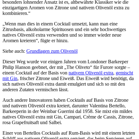
besonders lohnender Ansatz ist es, altbewährte Klassiker wie die
einzigartigen Aromen von Zitrone und nativem Olivenöl extra zu
kombinieren.“
„Wenn man dies in einem Cocktail umsetzt, kann man eine
Zitrusbasis, alkoholarme Spirituosen und ein sehr hochwertiges
natives Olivenöl extra verwenden und so immer wieder neue
Aromen kreieren“, fügte er hinzu.
Siehe auch:
Grundlagen zum Olivenöl
Dieser Weg wurde vor einigen Jahren vom Londoner Barkeeper
Philip Hanson geebnet, der mit „The Oliveto“ für Furore sorgte –
einem Cocktail auf der Basis von
nativem Olivenöl extra
,
gemischt
mit Gin
, frischer Zitrone und Eiweiß. Das Eiweiß wird benötigt, da
sich natives Olivenöl extra damit emulgiert und sich so mit den
anderen Zutaten vermischen lässt.
Auch andere Innovatoren haben Cocktails auf Basis von Zitrone
und nativem Olivenöl extra kreiert, darunter Valentina Bertello,
Barkeeperin in der Weinbar Guerrini dal 1958. Sie mixt ein mildes
natives Olivenöl extra mit Gin, Campari, Crème de Cassis, Zitrone,
rosa Grapefruitsaft und Salbei.
Einer von Bertellos Cocktails auf Rum-Basis wird mit einem letzten
Schliff aus nativem Olivenöl extra serviert, das beim Servieren auf