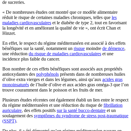
de sucreries.
«
De nombreuses études ont montré que ce modèle alimentaire
réduit le risque de certaines maladies chroniques, telles que
les
maladies cardiovasculaires
et le diabète de type 2, tout en favorisant
la longévité et en améliorant la qualité de vie », ont écrit Chan et
Hinzet.
En effet, le respect du régime méditerranéen est associé à des effets
bénéfiques sur la santé, notamment un
risque
moindre
de démence
,
une réduction
du risque de maladies cardiovasculaires
et une
incidence plus faible du cancer.
Bon nombre de ces effets bénéfiques sont associés aux propriétés
antioxydantes des
polyphénols
présents dans de nombreuses huiles
d’olive extra vierges et dans les légumes, ainsi qu’aux
acides gras
monoinsaturés
de l’huile d’olive et aux acides gras oméga-3 que l’on
trouve couramment dans le poisson et les fruits de mer.
Plusieurs études récentes ont également établi un lien entre le respect
du régime méditerranéen et une réduction du risque de
fibrillation
auriculaire
, des effets positifs
sur la santé bucco-dentaire
et un
soulagement des
symptômes du syndrome de stress post-traumatique
(SSPT)
.
De plus, il a été démontré qu’un régime méditerranéen pauvre en