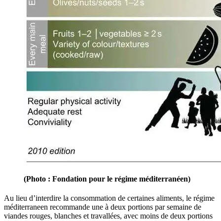
(Photo : Fondation pour le régime méditerranéen)
Au lieu d’interdire la consom­ma­tion de cer­taines al­iments, le régime
méditerra­neen recom­mande une à deux por­tions par semaine de
viandes rouges, blanches et tra­va­llées, avec moins de deux por­tions