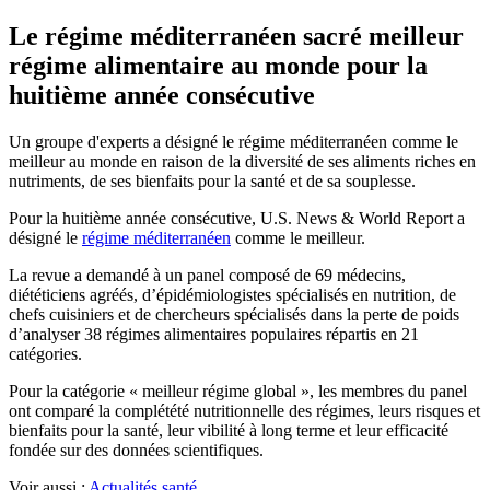
Le régime méditerranéen sacré meilleur
régime alimentaire au monde pour la
huitième année consécutive
Un groupe d'experts a désigné le régime méditerranéen comme le
meilleur au monde en raison de la diversité de ses aliments riches en
nutriments, de ses bienfaits pour la santé et de sa souplesse.
Pour la huitième année consécutive, U.S. News & World Report a
désigné le
régime méditerranéen
comme le meilleur.
La revue a demandé à un panel composé de 69 médecins,
diététiciens agréés, d’épidémiologistes spécialisés en nutrition, de
chefs cuisiniers et de chercheurs spécialisés dans la perte de poids
d’analyser 38 régimes alimentaires populaires répartis en 21
catégories.
Pour la cat­é­go­rie « meilleur régime global », les membres du panel
ont com­paré la com­plé­té­té nut­ri­tion­nelle des régimes, leurs risques et
bien­faits pour la santé, leur vi­bi­li­té à long terme et leur effi­ca­cité
fond­ée sur des données scient­ifiques.
Voir aussi :
Actualités santé