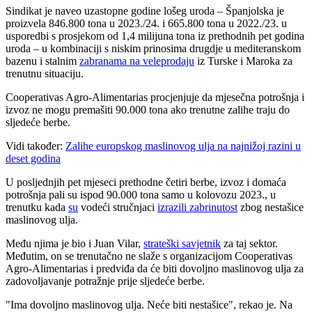
Sindikat je naveo uzastopne godine lošeg uroda – Španjolska je
proizvela 846.800 tona u 2023./24. i 665.800 tona u 2022./23. u
usporedbi s prosjekom od 1,4 milijuna tona iz prethodnih pet godina
uroda – u kombinaciji s niskim prinosima drugdje u mediteranskom
bazenu i stalnim
zabranama na veleprodaju
iz Turske i Maroka za
trenutnu situaciju.
Cooperativas Agro-Alimentarias procjenjuje da mjesečna potrošnja i
izvoz ne mogu premašiti 90.000 tona ako trenutne zalihe traju do
sljedeće berbe.
Vidi također:
Zalihe europskog maslinovog ulja na najnižoj razini u
deset godina
U posljednjih pet mjeseci prethodne četiri berbe, izvoz i domaća
potrošnja pali su ispod 90.000 tona samo u kolovozu 2023., u
trenutku kada
su
vodeći stručnjaci
izrazili zabrinutost
zbog nestašice
maslinovog ulja.
Među njima je bio i Juan Vilar,
strateški savjetnik
za taj sektor.
Međutim, on se trenutačno ne slaže s organizacijom Cooperativas
Agro-Alimentarias i predviđa da će biti dovoljno maslinovog ulja za
zadovoljavanje potražnje prije sljedeće berbe.
"Ima dovoljno maslinovog ulja. Neće biti nestašice", rekao je. Na