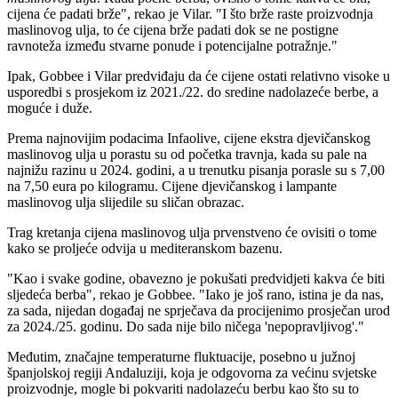
cijena će padati brže", rekao je Vilar.
"I što brže raste proizvodnja
maslinovog ulja, to će cijena brže padati dok se ne postigne
ravnoteža između stvarne ponude i potencijalne potražnje."
Ipak, Gobbee i Vilar predviđaju da će cijene ostati relativno visoke u
usporedbi s prosjekom iz 2021./22. do sredine nadolazeće berbe, a
moguće i duže.
Prema najnovijim podacima Infaolive, cijene ekstra djevičanskog
maslinovog ulja u porastu su od početka travnja, kada su pale na
najnižu razinu u 2024. godini, a u trenutku pisanja porasle su s 7,00
na 7,50 eura po kilogramu. Cijene djevičanskog i lampante
maslinovog ulja slijedile su sličan obrazac.
Trag kretanja cijena maslinovog ulja prvenstveno će ovisiti o tome
kako se proljeće odvija u mediteranskom bazenu.
"Kao i svake godine, obavezno je pokušati predvidjeti kakva će biti
sljedeća berba", rekao je Gobbee.
"Iako je još rano, istina je da nas,
za sada, nijedan događaj ne sprječava da procijenimo prosječan urod
za 2024./25. godinu. Do sada nije bilo ničega
'nepopravljivog'."
Međutim, značajne temperaturne fluktuacije, posebno u južnoj
španjolskoj regiji Andaluziji, koja je odgovorna za većinu svjetske
proizvodnje, mogle bi pokvariti nadolazeću berbu kao što su to