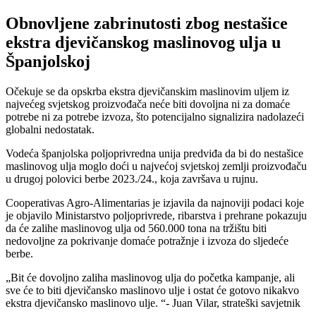
Obnovljene zabrinutosti zbog nestašice
ekstra djevičanskog maslinovog ulja u
Španjolskoj
Očekuje se da opskrba ekstra djevičanskim maslinovim uljem iz
najvećeg svjetskog proizvođača neće biti dovoljna ni za domaće
potrebe ni za potrebe izvoza, što potencijalno signalizira nadolazeći
globalni nedostatak.
Vodeća španjolska poljoprivredna unija predviđa da bi do nestašice
maslinovog ulja moglo doći u najvećoj svjetskoj zemlji proizvođaču
u drugoj polovici berbe 2023./24., koja završava u rujnu.
Cooperativas Agro-Alimentarias je izjavila da najnoviji podaci koje
je objavilo Ministarstvo poljoprivrede, ribarstva i prehrane pokazuju
da će zalihe maslinovog ulja od 560.000 tona na tržištu biti
nedovoljne za pokrivanje domaće potražnje i izvoza do sljedeće
berbe.
Bit će dovoljno zaliha maslinovog ulja do početka kampanje, ali
sve će to biti djevičansko maslinovo ulje i ostat će gotovo nikakvo
ekstra djevičansko maslinovo ulje.
- Juan Vilar, strateški savjetnik