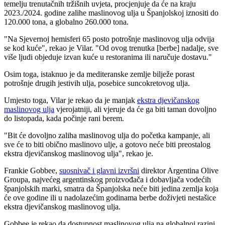
temelju trenutačnih tržišnih uvjeta, procjenjuje da će na kraju
2023./2024. godine zalihe maslinovog ulja u Španjolskoj iznositi do
120.000 tona, a globalno 260.000 tona.
"
Na Sjevernoj hemisferi 65 posto potrošnje maslinovog ulja odvija
se kod kuće", rekao je Vilar.
"
Od ovog trenutka [berbe] nadalje, sve
više ljudi objeduje izvan kuće u restoranima ili naručuje dostavu."
Osim toga, istaknuo je da mediteranske zemlje bilježe porast
potrošnje drugih jestivih ulja, posebice suncokretovog ulja.
Umjesto toga, Vilar je rekao da je manjak
ekstra djevičanskog
maslinovog ulja
vjerojatniji, ali vjeruje da će ga biti taman dovoljno
do listopada, kada počinje rani berem.
"Bit će dovoljno zaliha maslinovog ulja do početka kampanje, ali
sve će to biti obično maslinovo ulje, a gotovo neće biti preostalog
ekstra djevičanskog maslinovog ulja", rekao je.
Frankie Gobbee,
suosnivač i glavni izvršni
direktor Argentina Olive
Groupa, najvećeg argentinskog proizvođača i dobavljača vodećih
španjolskih marki, smatra da Španjolska neće biti jedina zemlja koja
će ove godine ili u nadolazećim godinama berbe doživjeti nestašice
ekstra djevičanskog maslinovog ulja.
Gobbee je rekao da dostupnost maslinovog ulja na globalnoj razini,