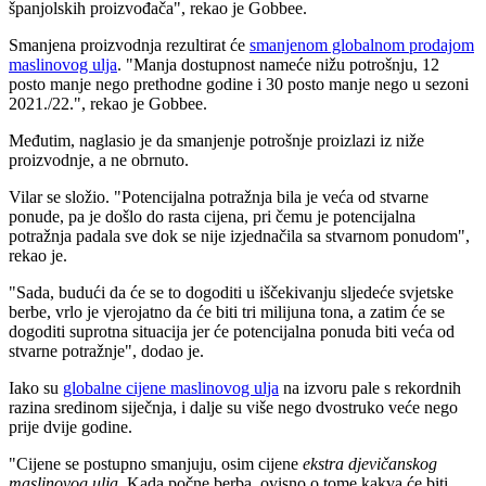
španjolskih proizvođača", rekao je Gobbee.
Smanjena proizvodnja rezultirat će
smanjenom globalnom prodajom
maslinovog ulja
.
"Manja dostupnost nameće nižu potrošnju, 12
posto manje nego prethodne godine i 30 posto manje nego u sezoni
2021./22.", rekao je Gobbee.
Međutim, naglasio je da smanjenje potrošnje proizlazi iz niže
proizvodnje, a ne obrnuto.
Vilar se složio.
"Potencijalna potražnja bila je veća od stvarne
ponude, pa je došlo do rasta cijena, pri čemu je potencijalna
potražnja padala sve dok se nije izjednačila sa stvarnom ponudom",
rekao je.
"Sada, budući da će se to dogoditi u iščekivanju sljedeće svjetske
berbe, vrlo je vjerojatno da će biti tri milijuna tona, a zatim će se
dogoditi suprotna situacija jer će potencijalna ponuda biti veća od
stvarne potražnje", dodao je.
Iako su
globalne cijene maslinovog ulja
na izvoru pale s rekordnih
razina sredinom siječnja, i dalje su više nego dvostruko veće nego
prije dvije godine.
"
Cijene se postupno smanjuju, osim cijene
ekstra djevičanskog
maslinovog ulja
. Kada počne berba, ovisno o tome kakva će biti,