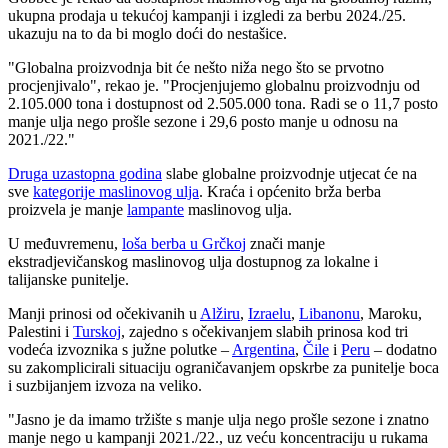
ukupna prodaja u tekućoj kampanji i izgledi za berbu 2024./25.
ukazuju na to da bi moglo doći do nestašice.
"Globalna proizvodnja bit će nešto niža nego što se prvotno
procjenjivalo", rekao je.
"Procjenjujemo globalnu proizvodnju od
2.105.000 tona i dostupnost od 2.505.000 tona. Radi se o 11,7 posto
manje ulja nego prošle sezone i 29,6 posto manje u odnosu na
2021./22."
Druga uzastopna godina
slabe globalne proizvodnje utjecat će na
sve
kategorije maslinovog ulja
. Kraća i općenito brža berba
proizvela je manje
lampante
maslinovog ulja.
U međuvremenu,
loša berba u Grčkoj
znači manje
ekstradjevičanskog maslinovog ulja dostupnog za lokalne i
talijanske punitelje.
Manji prinosi od očekivanih u
Alžiru
,
Izraelu
,
Libanonu
, Maroku,
Palestini i
Turskoj
, zajedno s očekivanjem slabih prinosa kod tri
vodeća izvoznika s južne polutke –
Argentina
,
Čile
i
Peru
– dodatno
su zakomplicirali situaciju ograničavanjem opskrbe za punitelje boca
i suzbijanjem izvoza na veliko.
"Jasno je da imamo tržište s manje ulja nego prošle sezone i znatno
manje nego u kampanji 2021./22., uz veću koncentraciju u rukama