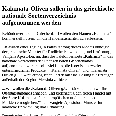
Kalamata-Oliven sollen in das griechische
nationale Sortenverzeichnis
aufgenommen werden
Behördenvertreter in Griechenland wollen den Namen „Kalamata“
kommerziell nutzen, um die Handelsaussichten zu verbessern.
Anlässlich einer Tagung in Patras Anfang dieses Monats kündigte
der griechische Minister für ländliche Entwicklung und Ernährung,
Vangelis Apostolou, an, dass die Tafelolivensorte „Kalamata“ in das
nationale Verzeichnis der Pflanzensorten Griechenlands
aufgenommen werden soll. Ziel ist es, die Koexistenz zweier
unterschiedlicher Produkte – „Kalamata-Oliven“ und „Kalamata-
Oliven g.U.“ – zu ermöglichen und damit eine Lösung für Erzeuger
außerhalb der Region Messinia zu bieten.
„Wir wollen die ‚Kalamata-Oliven g.U.‘ stärken, indem wir ihre
Qualitätsstandards anheben, und gleichzeitig den freien Handel mit
der Sorte Kalamata auf den europäischen und internationalen
Märkten ermöglichen.
“
–
Vangelis Apostolou, Minister für
ländliche Entwicklung und Ernährung
Derzeit trägt die Sorte „Kalamata-Oliven“ das Gütesiegel