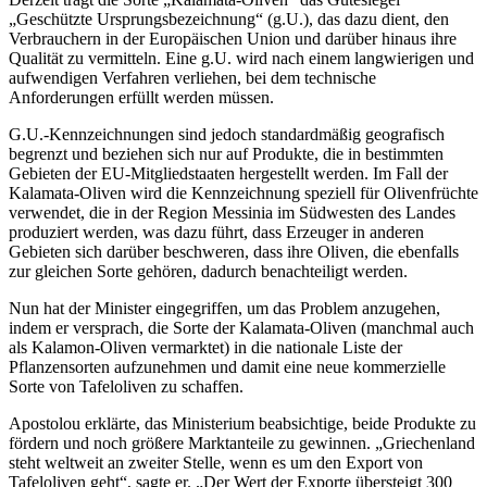
„Geschützte Ursprungsbezeichnung“ (g.U.), das dazu dient, den
Verbrauchern in der Europäischen Union und darüber hinaus ihre
Qualität zu vermitteln. Eine g.U. wird nach einem langwierigen und
aufwendigen Verfahren verliehen, bei dem technische
Anforderungen erfüllt werden müssen.
G.U.-Kennzeichnungen sind jedoch standardmäßig geografisch
begrenzt und beziehen sich nur auf Produkte, die in bestimmten
Gebieten der EU-Mitgliedstaaten hergestellt werden. Im Fall der
Kalamata-Oliven wird die Kennzeichnung speziell für Olivenfrüchte
verwendet, die in der Region Messinia im Südwesten des Landes
produziert werden, was dazu führt, dass Erzeuger in anderen
Gebieten sich darüber beschweren, dass ihre Oliven, die ebenfalls
zur gleichen Sorte gehören, dadurch benachteiligt werden.
Nun hat der Minister eingegriffen, um das Problem anzugehen,
indem er versprach, die Sorte der Kalamata-Oliven (manchmal auch
als Kalamon-Oliven vermarktet) in die nationale Liste der
Pflanzensorten aufzunehmen und damit eine neue kommerzielle
Sorte von Tafeloliven zu schaffen.
Apostolou erklärte, das Ministerium beabsichtige, beide Produkte zu
fördern und noch größere Marktanteile zu gewinnen. „Griechenland
steht weltweit an zweiter Stelle, wenn es um den Export von
Tafeloliven geht“, sagte er. „Der Wert der Exporte übersteigt 300