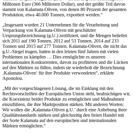
Millionen Euro (366 Millionen Dollar), und der größte Teil davon
stammt von Kalamata-Oliven, von denen 80 Prozent der gesamten
Produktion, etwa 40.000 Tonnen, exportiert werden.“
„Insgesamt wurden 21 Unternehmen für die Verarbeitung und
Verpackung von Kalamata-Oliven mit geschützter
Ursprungsbezeichnung (g.U.) zertifiziert, und die Mengen beliefen
sich 2011 auf 190 Tonnen, 2012 auf 53 Tonnen, 2014 auf 233
Tonnen und 2015 auf 277 Tonnen. Kalamata-Oliven, die nicht das
g.U.-Siegel trugen, hatten in den letzten fünf Jahren mit vielen
Problemen zu kämpfen … Dies ermöglichte es unseren
internationalen Konkurrenten, davon zu profitieren und die Lücken
auf den Märkten zu füllen, indem sie wiederholt die Bezeichnung
‚Kalamata-Oliven‘ für ihre Produkte verwendeten“, erklärte
Apostolou.
„Mit der vorgeschlagenen Lösung, die im Einklang mit den
Rechtsvorschriften der Europäischen Union steht, beabsichtigen wir,
die Koexistenz beider Produkte zu ermöglichen und Maßnahmen
einzuführen, die ihre Marktposition stärken. Mit anderen Worten:
Wir wollen die ‚Kalamata-Oliven g.U.’ durch eine Anhebung ihrer
Qualitätsstandards stärken und gleichzeitig den freien Handel mit
der Sorte Kalamata auf den europäischen und internationalen
Märkten ermöglichen.“