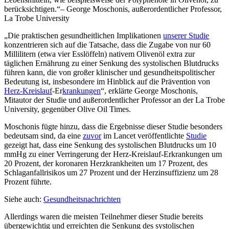
berücksichtigen.
– George Moschonis, außerordentlicher Professor,
La Trobe University
„Die praktischen gesundheitlichen Implikationen
unserer Studie
konzentrieren sich auf die Tatsache, dass die Zugabe von nur 60
Millilitern (etwa vier Esslöffeln) nativem Olivenöl extra zur
täglichen Ernährung zu einer Senkung des systolischen Blutdrucks
führen kann, die von großer klinischer und gesundheitspolitischer
Bedeutung ist, insbesondere im Hinblick auf die Prävention von
Herz-Kreislauf
-Er
krankungen
“, erklärte George Moschonis,
Mitautor der Studie und außerordentlicher Professor an der La Trobe
University, gegenüber Olive Oil Times.
Moschonis fügte hinzu, dass die Ergebnisse dieser Studie besonders
bedeutsam sind, da eine
zuvor
im Lancet veröffentlichte
Studie
gezeigt hat, dass eine Senkung des systolischen Blutdrucks um 10
mmHg zu einer Verringerung der Herz-Kreislauf-Erkrankungen um
20 Prozent, der koronaren Herzkrankheiten um 17 Prozent, des
Schlaganfallrisikos um 27 Prozent und der Herzinsuffizienz um 28
Prozent führte.
Siehe auch:
Gesundheitsnachrichten
Allerdings waren die meisten Teilnehmer dieser Studie bereits
übergewichtig und erreichten die Senkung des systolischen