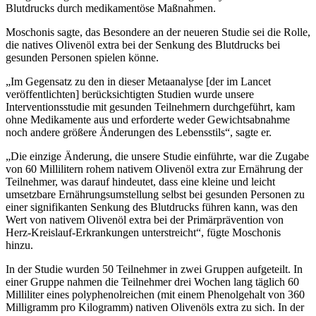
Blutdrucks durch medikamentöse Maßnahmen.
Moschonis sagte, das Besondere an der neueren Studie sei die Rolle,
die natives Olivenöl extra bei der Senkung des Blutdrucks bei
gesunden Personen spielen könne.
„Im Gegensatz zu den in dieser Metaanalyse [der im Lancet
veröffentlichten] berücksichtigten Studien wurde unsere
Interventionsstudie mit gesunden Teilnehmern durchgeführt, kam
ohne Medikamente aus und erforderte weder Gewichtsabnahme
noch andere größere Änderungen des Lebensstils“, sagte er.
„Die einzige Änderung, die unsere Studie einführte, war die Zugabe
von 60 Millilitern rohem nativem Olivenöl extra zur Ernährung der
Teilnehmer, was darauf hindeutet, dass eine kleine und leicht
umsetzbare Ernährungsumstellung selbst bei gesunden Personen zu
einer signifikanten Senkung des Blutdrucks führen kann, was den
Wert von nativem Olivenöl extra bei der Primärprävention von
Herz-Kreislauf-Erkrankungen unterstreicht“, fügte Moschonis
hinzu.
In der Studie wurden 50 Teilnehmer in zwei Gruppen aufgeteilt. In
einer Gruppe nahmen die Teilnehmer drei Wochen lang täglich 60
Milliliter eines polyphenolreichen (mit einem Phenolgehalt von 360
Milligramm pro Kilogramm) nativen Olivenöls extra zu sich. In der