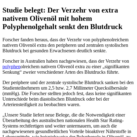
Studie belegt: Der Verzehr von extra
nativem Olivenöl mit hohem
Polyphenolgehalt senkt den Blutdruck
Forscher fanden heraus, dass der Verzehr von polyphenolreichem
nativem Olivenöl extra den peripheren und zentralen systolischen
Blutdruck bei gesunden Erwachsenen deutlich senkte.
Forscher in Australien haben nachgewiesen, dass der Verzehr von
polyphen
olreichem nativem Olivenöl extra zu einer „signifikanten
Senkung“ zweier verschiedener Arten des Blutdrucks führte.
Der periphere und der zentrale systolische Blutdruck sanken bei den
Studienteilnehmern um 2,5 bzw. 2,7 Millimeter Quecksilbersäule
(mmHg). Die Forscher stellten jedoch fest, dass keine signifikanten
Unterschiede beim diastolischen Blutdruck oder bei der
Arteriensteifigkeit zu beobachten waren.
Unsere Studie liefert neue Belege, die die Notwendigkeit einer
Überarbeitung des australischen nationalen Health Star Rating-
Systems rechtfertigen und weiter untermauern, um auch die
nachgewiesenen gesundheitlichen Vorteile bioaktiver Nährstoffe in
Lebensmitteln, wie beispielsweise der Polyphenole in Olivenöl, zu