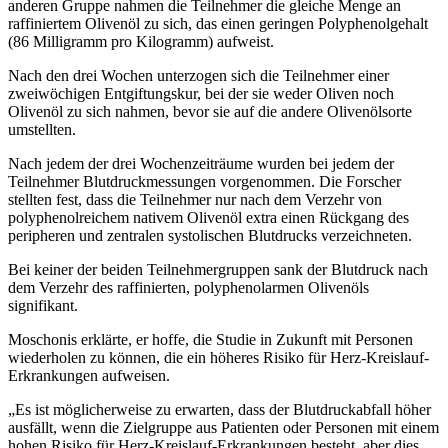
anderen Gruppe nahmen die Teilnehmer die gleiche Menge an
raffiniertem Olivenöl zu sich, das einen geringen Polyphenolgehalt
(86 Milligramm pro Kilogramm) aufweist.
Nach den drei Wochen unterzogen sich die Teilnehmer einer
zweiwöchigen Entgiftungskur, bei der sie weder Oliven noch
Olivenöl zu sich nahmen, bevor sie auf die andere Olivenölsorte
umstellten.
Nach jedem der drei Wochenzeiträume wurden bei jedem der
Teilnehmer Blutdruckmessungen vorgenommen. Die Forscher
stellten fest, dass die Teilnehmer nur nach dem Verzehr von
polyphenolreichem nativem Olivenöl extra einen Rückgang des
peripheren und zentralen systolischen Blutdrucks verzeichneten.
Bei keiner der beiden Teilnehmergruppen sank der Blutdruck nach
dem Verzehr des raffinierten, polyphenolarmen Olivenöls
signifikant.
Moschonis erklärte, er hoffe, die Studie in Zukunft mit Personen
wiederholen zu können, die ein höheres Risiko für Herz-Kreislauf-
Erkrankungen aufweisen.
„Es ist möglicherweise zu erwarten, dass der Blutdruckabfall höher
ausfällt, wenn die Zielgruppe aus Patienten oder Personen mit einem
hohen Risiko für Herz-Kreislauf-Erkrankungen besteht, aber dies