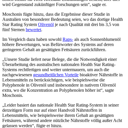
wird Gegenstand zukünftiger Forschungen sein“, sagte er.
Moschonis fügte hinzu, dass die Ergebnisse dieser Studie in
Australien von besonderer Bedeutung seien, wo das dortige Health
Star Rating System
Olivenöl
je nach Qualität mit drei bis 3,5 von
fünf Sternen
bewertet
.
Im Vergleich dazu haben sowohl
Raps-
als auch Sonnenblumenöl
höhere Bewertungen, was Befürworter des Systems auf deren
geringeren Gehalt an gesättigten Fettsäuren zurückführen.
„Unsere Studie liefert neue Belege, die die Notwendigkeit einer
Überarbeitung des australischen nationalen Health Star Rating-
Systems rechtfertigen und weiter untermauern, um auch die
nachgewiesenen
gesundheitlichen Vorteile
bioaktiver Nährstoffe in
Lebensmitteln zu berücksichtigen, wie beispielsweise die
Polyphenole in Olivenöl und insbesondere in nativem Olivenöl
extra, wo die Konzentration an Polyphenolen höher ist“, sagte
Moschonis.
„Leider basiert das nationale Health Star Rating-System in seiner
derzeitigen Form nur auf einer Handvoll Nährstoffen in
Lebensmitteln, wie beispielsweise ihrem Gehalt an gesättigten
Fettsäuren, während andere nützliche Nährstoffe völlig außer Acht
gelassen werden“, fügte er hinzu.