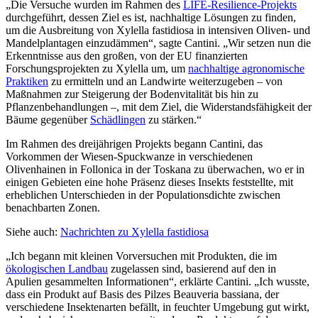
„Die Versuche wurden im Rahmen des
LIFE-Resilience-Projekts
durchgeführt, dessen Ziel es ist, nachhaltige Lösungen zu finden,
um die Ausbreitung von Xylella fastidiosa in intensiven Oliven- und
Mandelplantagen einzudämmen“, sagte Cantini. „Wir setzen nun die
Erkenntnisse aus den großen, von der EU finanzierten
Forschungsprojekten zu Xylella um, um
nachhaltige agronomische
Praktiken
zu ermitteln und an Landwirte weiterzugeben – von
Maßnahmen zur Steigerung der Bodenvitalität bis hin zu
Pflanzenbehandlungen –, mit dem Ziel, die Widerstandsfähigkeit der
Bäume gegenüber
Schädlingen
zu stärken.“
Im Rahmen des dreijährigen Projekts begann Cantini, das
Vorkommen der Wiesen-Spuckwanze in verschiedenen
Olivenhainen in Follonica in der Toskana zu überwachen, wo er in
einigen Gebieten eine hohe Präsenz dieses Insekts feststellte, mit
erheblichen Unterschieden in der Populationsdichte zwischen
benachbarten Zonen.
Siehe auch:
Nachrichten zu Xylella fastidiosa
„Ich begann mit kleinen Vorversuchen mit Produkten, die im
ökologischen Landbau
zugelassen sind, basierend auf den in
Apulien gesammelten Informationen“, erklärte Cantini. „Ich wusste,
dass ein Produkt auf Basis des Pilzes Beauveria bassiana, der
verschiedene Insektenarten befällt, in feuchter Umgebung gut wirkt,