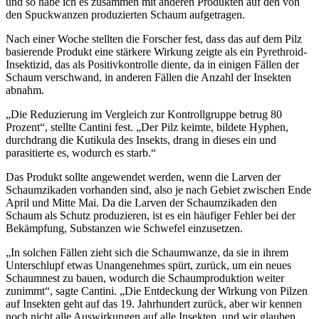
und so habe ich es zusammen mit anderen Produkten auf den von
den Spuckwanzen produzierten Schaum aufgetragen.
Nach einer Woche stellten die Forscher fest, dass das auf dem Pilz
basierende Produkt eine stärkere Wirkung zeigte als ein Pyrethroid-
Insektizid, das als Positivkontrolle diente, da in einigen Fällen der
Schaum verschwand, in anderen Fällen die Anzahl der Insekten
abnahm.
„Die Reduzierung im Vergleich zur Kontrollgruppe betrug 80
Prozent“, stellte Cantini fest. „Der Pilz keimte, bildete Hyphen,
durchdrang die Kutikula des Insekts, drang in dieses ein und
parasitierte es, wodurch es starb.“
Das Produkt sollte angewendet werden, wenn die Larven der
Schaumzikaden vorhanden sind, also je nach Gebiet zwischen Ende
April und Mitte Mai. Da die Larven der Schaumzikaden den
Schaum als Schutz produzieren, ist es ein häufiger Fehler bei der
Bekämpfung, Substanzen wie Schwefel einzusetzen.
„In solchen Fällen zieht sich die Schaumwanze, da sie in ihrem
Unterschlupf etwas Unangenehmes spürt, zurück, um ein neues
Schaumnest zu bauen, wodurch die Schaumproduktion weiter
zunimmt“, sagte Cantini. „Die Entdeckung der Wirkung von Pilzen
auf Insekten geht auf das 19. Jahrhundert zurück, aber wir kennen
noch nicht alle Auswirkungen auf alle Insekten, und wir glauben,