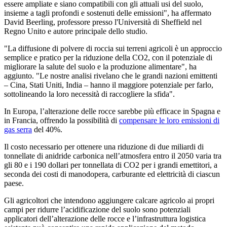
essere ampliate e siano compatibili con gli attuali usi del suolo,
insieme a tagli profondi e sostenuti delle emissioni", ha affermato
David Beerling, professore presso l'Università di Sheffield nel
Regno Unito e autore principale dello studio.
"La diffusione di polvere di roccia sui terreni agricoli è un approccio
semplice e pratico per la riduzione della CO2, con il potenziale di
migliorare la salute del suolo e la produzione alimentare", ha
aggiunto. "Le nostre analisi rivelano che le grandi nazioni emittenti
– Cina, Stati Uniti, India – hanno il maggiore potenziale per farlo,
sottolineando la loro necessità di raccogliere la sfida".
In Europa, l’alterazione delle rocce sarebbe più efficace in Spagna e
in Francia, offrendo la possibilità di
compensare le loro emissioni di
gas serra
del 40%.
Il costo necessario per ottenere una riduzione di due miliardi di
tonnellate di anidride carbonica nell’atmosfera entro il 2050 varia tra
gli 80 e i 190 dollari per tonnellata di CO2 per i grandi emettitori, a
seconda dei costi di manodopera, carburante ed elettricità di ciascun
paese.
Gli agricoltori che intendono aggiungere calcare agricolo ai propri
campi per ridurre l’acidificazione del suolo sono potenziali
applicatori dell’alterazione delle rocce e l’infrastruttura logistica