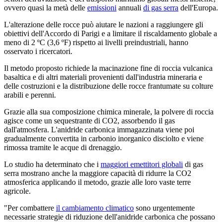
ovvero quasi la metà delle
emissioni
annuali
di gas serra
dell'Europa.
L'alterazione delle rocce può aiutare le nazioni a raggiungere gli
obiettivi dell'Accordo di Parigi e a limitare il riscaldamento globale a
meno di 2 ºC (3,6 ºF) rispetto ai livelli preindustriali, hanno
osservato i ricercatori.
Il metodo proposto richiede la macinazione fine di roccia vulcanica
basaltica e di altri materiali provenienti dall'industria mineraria e
delle costruzioni e la distribuzione delle rocce frantumate su colture
arabili e perenni.
Grazie alla sua composizione chimica minerale, la polvere di roccia
agisce come un sequestrante di CO2, assorbendo il gas
dall'atmosfera. L'anidride carbonica immagazzinata viene poi
gradualmente convertita in carbonio inorganico disciolto e viene
rimossa tramite le acque di drenaggio.
Lo studio ha determinato che i
maggiori emettitori globali
di gas
serra mostrano anche la maggiore capacità di ridurre la CO2
atmosferica applicando il metodo, grazie alle loro vaste terre
agricole.
"Per combattere
il cambiamento climatico
sono urgentemente
necessarie strategie di riduzione dell'anidride carbonica che possano