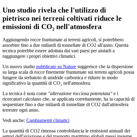
Uno studio rivela che l'utilizzo di
pietrisco nei terreni coltivati riduce le
emissioni di CO₂ nell'atmosfera
Aggiungendo rocce frantumate ai terreni agricoli, si potrebbero
assorbire fino a due miliardi di tonnellate di CO2 all'anno. Questa
tecnica potrebbe essere adottata dai vari paesi per aiutarli a
raggiungere i propri obiettivi climatici.
Un nuovo studio
pubblicato su Nature
suggerisce che la dispersione
su larga scala di rocce finemente frantumate sui terreni agricoli possa
fungere da serbatoio di anidride carbonica e ridurre in modo
significativo la quantità di CO₂ nell'atmosfera.
La tecnica è nota come
"alterazione rocciosa potenziata"
e i
ricercatori calcolano che, se applicata correttamente, ha la capacità di
sequestrare fino a due miliardi di tonnellate di CO2 dall'atmosfera
terrestre ogni anno.
Vedi anche:
Cambiamenti climatici
La quantità di CO2 rimossa controbilancia le emissioni annuali dei
settori dell'aviazione e del trasporto marittimo globali messi insieme,