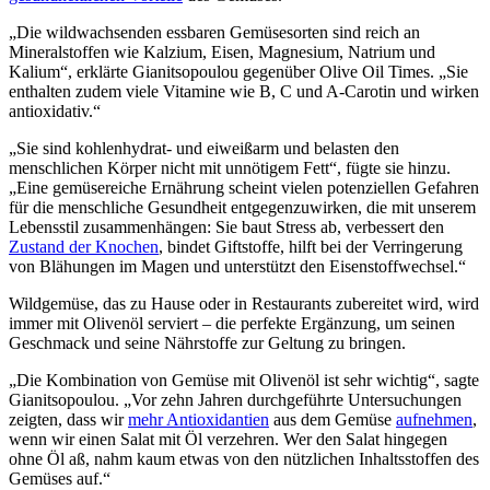
„Die wildwachsenden essbaren Gemüsesorten sind reich an
Mineralstoffen wie Kalzium, Eisen, Magnesium, Natrium und
Kalium“, erklärte Gianitsopoulou gegenüber Olive Oil Times. „Sie
enthalten zudem viele Vitamine wie B, C und A-Carotin und wirken
antioxidativ.“
„Sie sind kohlenhydrat- und eiweißarm und belasten den
menschlichen Körper nicht mit unnötigem Fett“, fügte sie hinzu.
„Eine gemüsereiche Ernährung scheint vielen potenziellen Gefahren
für die menschliche Gesundheit entgegenzuwirken, die mit unserem
Lebensstil zusammenhängen: Sie baut Stress ab, verbessert den
Zustand der Knochen
, bindet Giftstoffe, hilft bei der Verringerung
von Blähungen im Magen und unterstützt den Eisenstoffwechsel.“
Wildgemüse, das zu Hause oder in Restaurants zubereitet wird, wird
immer mit Olivenöl serviert – die perfekte Ergänzung, um seinen
Geschmack und seine Nährstoffe zur Geltung zu bringen.
„Die Kombination von Gemüse mit Olivenöl ist sehr wichtig“, sagte
Gianitsopoulou. „Vor zehn Jahren durchgeführte Untersuchungen
zeigten, dass wir
mehr Antioxidantien
aus dem Gemüse
aufnehmen
,
wenn wir einen Salat mit Öl verzehren. Wer den Salat hingegen
ohne Öl aß, nahm kaum etwas von den nützlichen Inhaltsstoffen des
Gemüses auf.“