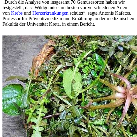
„Durch die Analyse von insgesamt 70 Gemüsesorten haben wir
festgestellt, dass Wildgemüse am besten vor verschiedenen Arten
von
Krebs
und
Herzerkrankungen
schützt“, sagte Antonis Kafatos,
Professor für Präventivmedizin und Ernährung an der medizinischen
Fakultät der Universität Kreta, in einem Bericht.