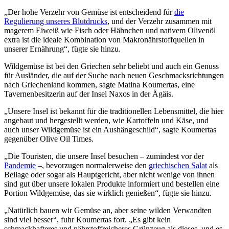
„Der hohe Verzehr von Gemüse ist entscheidend für
die
Regulierung unseres Blutdrucks
, und der Verzehr zusammen mit
magerem Eiweiß wie Fisch oder Hähnchen und nativem Olivenöl
extra ist die ideale Kombination von Makronährstoffquellen in
unserer Ernährung“, fügte sie hinzu.
Wildgemüse ist bei den Griechen sehr beliebt und auch ein Genuss
für Ausländer, die auf der Suche nach neuen Geschmacksrichtungen
nach Griechenland kommen, sagte Matina Koumertas, eine
Tavernenbesitzerin auf der Insel Naxos in der Ägäis.
„Unsere Insel ist bekannt für die traditionellen Lebensmittel, die hier
angebaut und hergestellt werden, wie Kartoffeln und Käse, und
auch unser Wildgemüse ist ein Aushängeschild“, sagte Koumertas
gegenüber Olive Oil Times.
„Die Touristen, die unsere Insel besuchen – zumindest vor der
Pandemie
–, bevorzugen normalerweise den
griechischen Salat
als
Beilage oder sogar als Hauptgericht, aber nicht wenige von ihnen
sind gut über unsere lokalen Produkte informiert und bestellen eine
Portion Wildgemüse, das sie wirklich genießen“, fügte sie hinzu.
„Natürlich bauen wir Gemüse an, aber seine wilden Verwandten
sind viel besser“, fuhr Koumertas fort. „Es gibt kein
schmackhafteres und nährstoffreicheres Grünzeug als dieses, und es