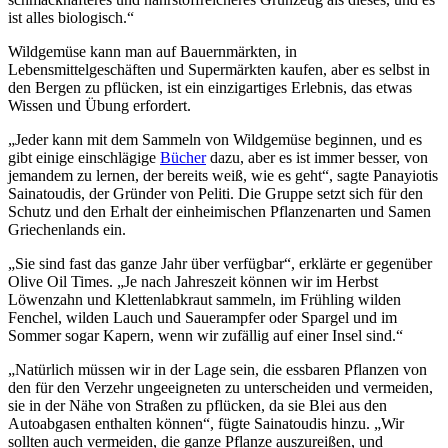
ist alles biologisch.“
Wildgemüse kann man auf Bauernmärkten, in
Lebensmittelgeschäften und Supermärkten kaufen, aber es selbst in
den Bergen zu pflücken, ist ein einzigartiges Erlebnis, das etwas
Wissen und Übung erfordert.
„Jeder kann mit dem Sammeln von Wildgemüse beginnen, und es
gibt einige einschlägige
Bücher
dazu, aber es ist immer besser, von
jemandem zu lernen, der bereits weiß, wie es geht“, sagte Panayiotis
Sainatoudis, der Gründer von Peliti. Die Gruppe setzt sich für den
Schutz und den Erhalt der einheimischen Pflanzenarten und Samen
Griechenlands ein.
„Sie sind fast das ganze Jahr über verfügbar“, erklärte er gegenüber
Olive Oil Times. „Je nach Jahreszeit können wir im Herbst
Löwenzahn und Klettenlabkraut sammeln, im Frühling wilden
Fenchel, wilden Lauch und Sauerampfer oder Spargel und im
Sommer sogar Kapern, wenn wir zufällig auf einer Insel sind.“
„Natürlich müssen wir in der Lage sein, die essbaren Pflanzen von
den für den Verzehr ungeeigneten zu unterscheiden und vermeiden,
sie in der Nähe von Straßen zu pflücken, da sie Blei aus den
Autoabgasen enthalten können“, fügte Sainatoudis hinzu. „Wir
sollten auch vermeiden, die ganze Pflanze auszureißen, und