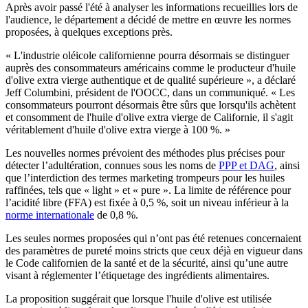
Après avoir passé l'été à analyser les informations recueillies lors de
l'audience, le département a décidé de mettre en œuvre les normes
proposées, à quelques exceptions près.
« L'industrie oléicole californienne pourra désormais se distinguer
auprès des consommateurs américains comme le producteur d'huile
d'olive extra vierge authentique et de qualité supérieure », a déclaré
Jeff Columbini, président de l'OOCC, dans un communiqué. « Les
consommateurs pourront désormais être sûrs que lorsqu'ils achètent
et consomment de l'huile d'olive extra vierge de Californie, il s'agit
véritablement d'huile d'olive extra vierge à 100 %. »
Les nouvelles normes prévoient des méthodes plus précises pour
détecter l’adultération, connues sous les noms de
PPP et DAG
, ainsi
que l’interdiction des termes marketing trompeurs pour les huiles
raffinées, tels que « light » et « pure ». La limite de référence pour
l’acidité libre (FFA) est fixée à 0,5 %, soit un niveau inférieur à la
norme internationale
de 0,8 %.
Les seules normes proposées qui n’ont pas été retenues concernaient
des paramètres de pureté moins stricts que ceux déjà en vigueur dans
le Code californien de la santé et de la sécurité, ainsi qu’une autre
visant à réglementer l’étiquetage des ingrédients alimentaires.
La proposition suggérait que lorsque l'huile d'olive est utilisée