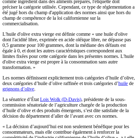
comme ingrédient dans des aliments préparés, l'étiquette doit
préciser la catégorie utilisée. Cependant, ce type de réglementation a
été jugé hors du champ d'application des normes ainsi que hors du
champ de compétence de la loi californienne sur la
commercialisation.
L'huile d'olive extra vierge est définie comme « une huile d'olive
dont l'acidité libre, exprimée en acide oléique libre, ne dépasse pas
0,5 gramme pour 100 grammes, dont la médiane des défauts est
égale à 0, et dont les autres caractéristiques correspondent aux
limites fixées pour cette catégorie dans les présentes normes. L'huile
d'olive extra vierge est propre à la consommation sans autre
transformation. »
Les normes définissent explicitement trois catégories d’huile d’olive,
deux catégories d’huile d’olive raffinée et trois catégories d’
huile
de
grignons d’olive
.
La sénatrice d’État
Lois Wolk (D-Davis)
, présidente de la sous-
commission sénatoriale de l’agriculture chargée de la production
d’huile d’olive et des produits émergents, s’est dite satisfaite de la
décision du département d’aller de l’avant avec ces normes.
« La décision d’aujourd’hui est non seulement bénéfique pour les
consommateurs, mais elle contribue également à renforcer la
compétitivité de l’industrie californienne de l’huile d’olive », a-t-elle