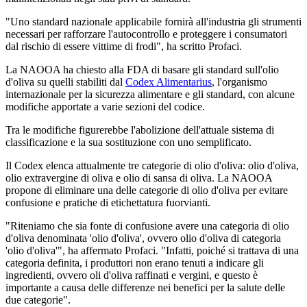
"Uno standard nazionale applicabile fornirà all'industria gli strumenti
necessari per rafforzare l'autocontrollo e proteggere i consumatori
dal rischio di essere vittime di frodi", ha scritto Profaci.
La NAOOA ha chiesto alla FDA di basare gli standard sull'olio
d'oliva su quelli stabiliti dal
Codex Alimentarius
, l'organismo
internazionale per la sicurezza alimentare e gli standard, con alcune
modifiche apportate a varie sezioni del codice.
Tra le modifiche figurerebbe l'abolizione dell'attuale sistema di
classificazione e la sua sostituzione con uno semplificato.
Il Codex elenca attualmente tre categorie di olio d'oliva: olio d'oliva,
olio extravergine di oliva e olio di sansa di oliva. La NAOOA
propone di eliminare una delle categorie di olio d'oliva per evitare
confusione e pratiche di etichettatura fuorvianti.
"Riteniamo che sia fonte di confusione avere una categoria di olio
d'oliva denominata 'olio d'oliva', ovvero olio d'oliva di categoria
'olio d'oliva'", ha affermato Profaci. "Infatti, poiché si trattava di una
categoria definita, i produttori non erano tenuti a indicare gli
ingredienti, ovvero oli d'oliva raffinati e vergini, e questo è
importante a causa delle differenze nei benefici per la salute delle
due categorie".