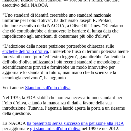
esecutivo della NAOOA
"Uno standard di identità creerebbe uno standard nazionale
uniforme per l'olio d'oliva", ha dichiarato Joseph R. Profaci,
direttore esecutivo della NAOOA, a Olive Oil Times. "Riteniamo
che ciò contribuirebbe a rimuovere le barriere di lunga data che
impediscono agli americani di consumare più olio d'oliva".
“L’adozione della nostra petizione porterebbe chiarezza sulle
etichette dell’olio d’oliva
, limiterebbe l’uso di termini potenzialmente
fuorvianti come ‘puro’ ed ‘extra leggero’, garantirebbe l’autenticità
dell’olio d’oliva utilizzando i più recenti standard e metodologie
scientificamente provati e fornirebbe un modo innovativo per
aggiornare lo standard in futuro, man mano che la scienza e la
tecnologia evolvono”, ha aggiunto.
Vedi anche:
Standard sull'olio d'oliva
Nel 1979, la FDA stabilì che non era necessario uno standard per
l’olio d’oliva, citando la mancanza di dati a favore della sua
introduzione. Tuttavia, l’agenzia lasciò aperta la porta a un riesame
della questione.
La NAOOA
ha presentato senza successo una petizione alla FDA
per aggiornare
gli standard sull'olio d'oliva
nel 1990 e nel 2012.