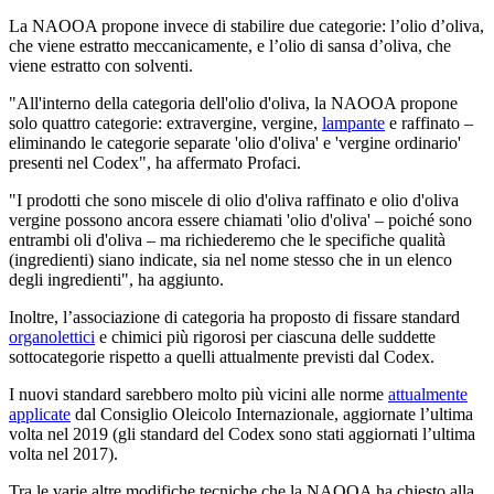
La NAOOA propone invece di stabilire due categorie: l’olio d’oliva,
che viene estratto meccanicamente, e l’olio di sansa d’oliva, che
viene estratto con solventi.
"All'interno della categoria dell'olio d'oliva, la NAOOA propone
solo quattro categorie: extravergine, vergine,
lampante
e raffinato –
eliminando le categorie separate 'olio d'oliva' e 'vergine ordinario'
presenti nel Codex", ha affermato Profaci.
"I prodotti che sono miscele di olio d'oliva raffinato e olio d'oliva
vergine possono ancora essere chiamati 'olio d'oliva' – poiché sono
entrambi oli d'oliva – ma richiederemo che le specifiche qualità
(ingredienti) siano indicate, sia nel nome stesso che in un elenco
degli ingredienti", ha aggiunto.
Inoltre, l’associazione di categoria ha proposto di fissare standard
organolettici
e chimici più rigorosi per ciascuna delle suddette
sottocategorie rispetto a quelli attualmente previsti dal Codex.
I nuovi standard sarebbero molto più vicini alle norme
attualmente
applicate
dal Consiglio Oleicolo Internazionale, aggiornate l’ultima
volta nel 2019 (gli standard del Codex sono stati aggiornati l’ultima
volta nel 2017).
Tra le varie altre modifiche tecniche che la NAOOA ha chiesto alla