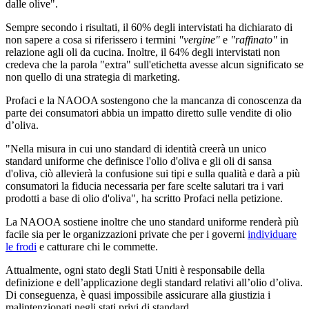
dalle olive".
Sempre secondo i risultati, il 60% degli intervistati ha dichiarato di
non sapere a cosa si riferissero i termini
"vergine"
e
"raffinato"
in
relazione agli oli da cucina. Inoltre, il 64% degli intervistati non
credeva che la parola "extra" sull'etichetta avesse alcun significato se
non quello di una strategia di marketing.
Profaci e la NAOOA sostengono che la mancanza di conoscenza da
parte dei consumatori abbia un impatto diretto sulle vendite di olio
d’oliva.
"Nella misura in cui uno standard di identità creerà un unico
standard uniforme che definisce l'olio d'oliva e gli oli di sansa
d'oliva, ciò allevierà la confusione sui tipi e sulla qualità e darà a più
consumatori la fiducia necessaria per fare scelte salutari tra i vari
prodotti a base di olio d'oliva", ha scritto Profaci nella petizione.
La NAOOA sostiene inoltre che uno standard uniforme renderà più
facile sia per le organizzazioni private che per i governi
individuare
le frodi
e catturare chi le commette.
Attualmente, ogni stato degli Stati Uniti è responsabile della
definizione e dell’applicazione degli standard relativi all’olio d’oliva.
Di conseguenza, è quasi impossibile assicurare alla giustizia i
malintenzionati negli stati privi di standard.