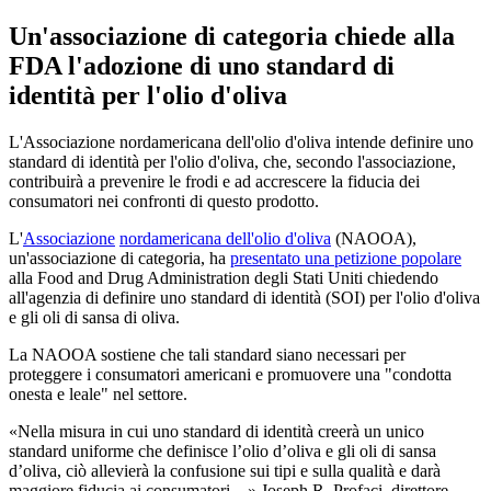
Un'associazione di categoria chiede alla
FDA l'adozione di uno standard di
identità per l'olio d'oliva
L'Associazione nordamericana dell'olio d'oliva intende definire uno
standard di identità per l'olio d'oliva, che, secondo l'associazione,
contribuirà a prevenire le frodi e ad accrescere la fiducia dei
consumatori nei confronti di questo prodotto.
L'
Associazione
nordamericana dell'olio d'oliva
(NAOOA),
un'associazione di categoria, ha
presentato una petizione popolare
alla Food and Drug Administration degli Stati Uniti chiedendo
all'agenzia di definire uno standard di identità (SOI) per l'olio d'oliva
e gli oli di sansa di oliva.
La NAOOA sostiene che tali standard siano necessari per
proteggere i consumatori americani e promuovere una "condotta
onesta e leale" nel settore.
Nella misura in cui uno standard di identità creerà un unico
standard uniforme che definisce l’olio d’oliva e gli oli di sansa
d’oliva, ciò allevierà la confusione sui tipi e sulla qualità e darà
maggiore fiducia ai consumatori. –
Joseph R. Profaci, direttore